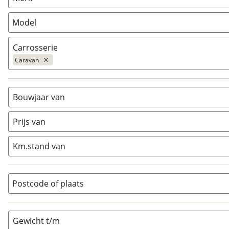
Camper
(
0
)
Vouwwagen
(
0
)
Model
Carrosserie
Caravan
Alkoof
(
0
)
Busmodel
(
0
)
Bouwjaar van
Caravan
(
2
)
Prijs van
Half-integraal
(
0
)
Integraal
(
0
)
Km.stand van
Opzetunit
(
0
)
Overig
(
0
)
Vouwwagen
(
0
)
Postcode of plaats
Gewicht t/m