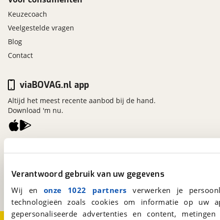
Keuzecoach
Veelgestelde vragen
Blog
Contact
viaBOVAG.nl app
Altijd het meest recente aanbod bij de hand.
Download 'm nu.
viaBOVAG.nl
Kosterijland
15
3981 AJ
Bunnik
Verantwoord gebruik van uw gegevens
Een initiatief van
Wij en
onze 1022 partners
verwerken je persoonl
BOVAG
technologieën zoals cookies om informatie op uw a
gepersonaliseerde advertenties en content, metingen