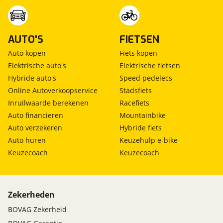
AUTO'S
FIETSEN
Auto kopen
Fiets kopen
Elektrische auto's
Elektrische fietsen
Hybride auto's
Speed pedelecs
Online Autoverkoopservice
Stadsfiets
Inruilwaarde berekenen
Racefiets
Auto financieren
Mountainbike
Auto verzekeren
Hybride fiets
Auto huren
Keuzehulp e-bike
Keuzecoach
Keuzecoach
Zekerheden
BOVAG Zekerheid