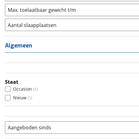
Max. toelaatbaar gewicht t/m
Aantal slaapplaatsen
1
(
0
)
2
(
2
)
Algemeen
3
(
0
)
4
(
0
)
5
(
0
)
6+
(
0
)
Staat
Occasion
(
1
)
Nieuw
(
1
)
Aangeboden sinds