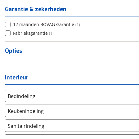
Garantie & zekerheden
12 maanden BOVAG Garantie
(
1
)
Fabrieksgarantie
(
1
)
Opties
Interieur
Bedindeling
Twee aparte bedden
(
0
)
Keukenindeling
Alkoofbed
(
0
)
Eindkeuken
(
0
)
Bovenbed
(
0
)
Sanitairindeling
Topkeuken
(
0
)
Dwars stapelbed
(
0
)
Achteropstelling
(
0
)
Middenkeuken
(
0
)