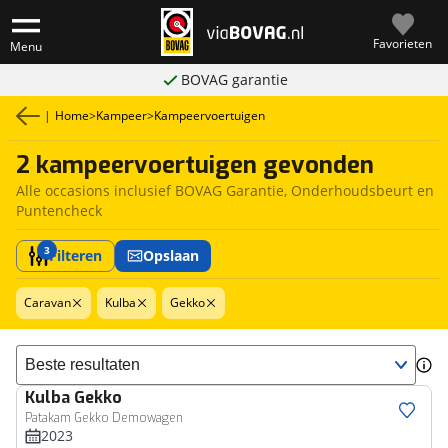
Favorieten
Menu
BOVAG garantie
|
Home
>
Kampeer
>
Kampeervoertuigen
2 kampeervoertuigen gevonden
Alle occasions inclusief BOVAG Garantie, Onderhoudsbeurt en
Puntencheck
3
Filteren
Opslaan
Caravan
Kulba
Gekko
Sorteer resultaten
Kulba
Gekko
Patakam Gekko Demowagen
2023