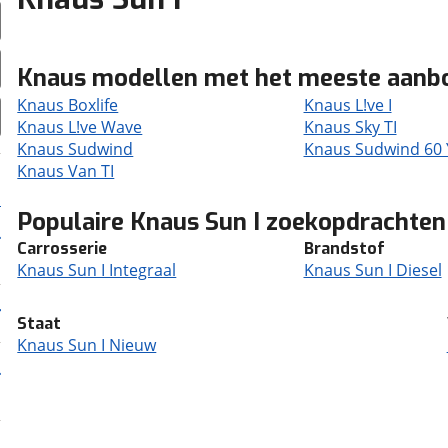
Knaus modellen met het meeste aanb
Knaus Boxlife
Knaus L!ve I
Knaus L!ve Wave
Knaus Sky TI
Knaus Sudwind
Knaus Sudwind 60 
Knaus Van TI
Populaire Knaus Sun I zoekopdrachten
Carrosserie
Brandstof
Knaus Sun I Integraal
Knaus Sun I Diesel
Staat
Knaus Sun I Nieuw