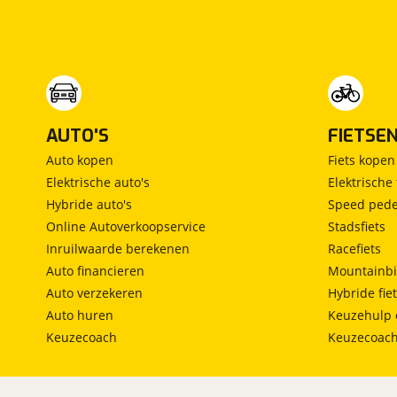
Vrijstaand bed
(
0
)
Middendinette
(
0
)
AUTO'S
FIETSE
Auto kopen
Fiets kopen
Elektrische auto's
Elektrische 
Hybride auto's
Speed pede
Online Autoverkoopservice
Stadsfiets
Inruilwaarde berekenen
Racefiets
Auto financieren
Mountainbi
Auto verzekeren
Hybride fie
Auto huren
Keuzehulp 
Keuzecoach
Keuzecoac