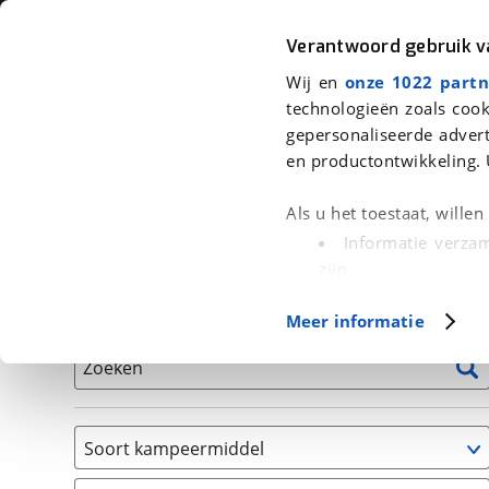
Auto
Fiets
Moto
Verantwoord gebruik 
Wij en
onze 1022 partn
<
Terug
|
Home
>
Kampeer
>
Kampeervoertuigen
technologieën zoals cook
gepersonaliseerde advert
We hebben 1 kampeervoertuig voor
en productontwikkeling. 
Alle occasions inclusief BOVAG Garantie, Onderhou
Als u het toestaat, wille
Informatie verzam
zijn
Uw apparaat id
Basisgegevens
Meer informatie
(fingerprinting)
Lees meer over hoe uw
Zoeken
detailgedeelte
in. U k
Cookieverklaring.
Soort kampeermiddel
Met cookies en vergelij
Camper
Functionele cookies zorg
(
1
)