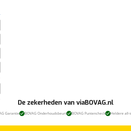
De zekerheden van viaBOVAG.nl
G Garantie
BOVAG Onderhoudsbeurt
BOVAG Puntencheck
Heldere all-i