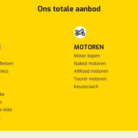
Ons totale aanbod
N
MOTOREN
Motor kopen
fietsen
Naked motoren
lecs
AllRoad motoren
Tourer motoren
Keuzecoach
ke
ts
e-bike
h