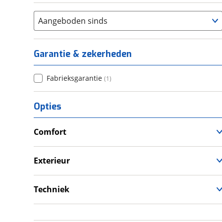
Aangeboden sinds
Garantie & zekerheden
Fabrieksgarantie
(
1
)
Opties
Comfort
Douche
Verwarmde leefruimte
Exterieur
Wasruimte met toilet
Dakluik
Schotel
Techniek
Schoonwatertank