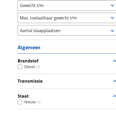
Gewicht t/m
Max. toelaatbaar gewicht t/m
Aantal slaapplaatsen
1
(
0
)
2
(
0
)
Algemeen
3
(
0
)
4
Brandstof
(
1
)
Diesel
(
1
)
5
(
0
)
6+
(
0
)
Transmissie
Automatisch
(
1
)
Staat
Nieuw
(
1
)