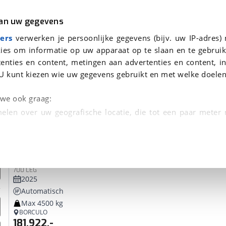
r
Kampeer
van uw gegevens
ers
verwerken je persoonlijke gegevens (bijv. uw IP-adres)
ies om informatie op uw apparaat op te slaan en te gebruik
enties en content, metingen aan advertenties en content, in
 je gevonden
U kunt kiezen wie uw gegevens gebruikt en met welke doelen
dsbeurt en Puntencheck
n we ook graag:
elen over uw geografische locatie, die tot een paar meter
entificeren door het actief te scannen op specifieke
Knaus
Sun I
 persoonlijke gegevens worden verwerkt en stel uw voo
700 LEG
unt uw toestemming op elk moment wijzigen of in
2025
Automatisch
Max 4500 kg
kbare technieken zorgen we voor een betere en meer persoon
BORCULO
181.922,-
en ervoor dat de website goed werkt. Ook gebruiken we anal