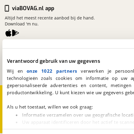
viaBOVAG.nl app
Altijd het meest recente aanbod bij de hand.
Download 'm nu.
viaBOVAG.nl
Kosterijland
15
3981 AJ
Bunnik
Verantwoord gebruik van uw gegevens
Een initiatief van
Wij en
onze 1022 partners
verwerken je persoonl
BOVAG
technologieën zoals cookies om informatie op uw a
gepersonaliseerde advertenties en content, metingen
Over viaBOVAG.nl
Disclaimer- en Privacyverklaring
productontwikkeling. U kunt kiezen wie uw gegevens gebr
Cookievoorkeuren
Vacatures
Als u het toestaat, willen we ook graag:
Informatie verzamelen over uw geografische locati
Uw apparaat identificeren door het actief te scann
Lees meer over hoe uw persoonlijke gegevens worden ve