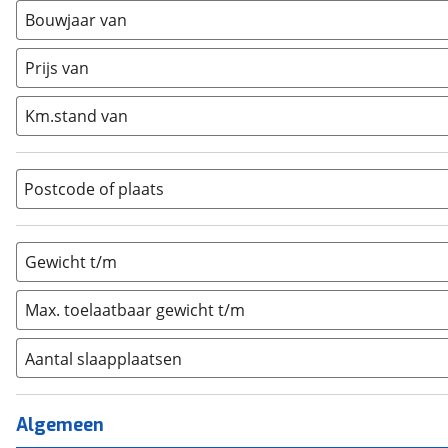
Busmodel
(
0
)
Bouwjaar van
Caravan
(
1
)
Half-integraal
(
0
)
Prijs van
Integraal
(
0
)
Km.stand van
Opzetunit
(
0
)
Overig
(
0
)
Vouwwagen
(
0
)
Postcode of plaats
Gewicht t/m
Max. toelaatbaar gewicht t/m
Aantal slaapplaatsen
1
(
0
)
2
(
0
)
Algemeen
3
(
0
)