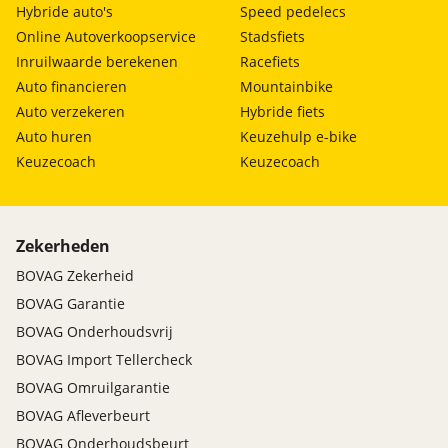
Hybride auto's
Speed pedelecs
Online Autoverkoopservice
Stadsfiets
Inruilwaarde berekenen
Racefiets
Auto financieren
Mountainbike
Auto verzekeren
Hybride fiets
Auto huren
Keuzehulp e-bike
Keuzecoach
Keuzecoach
Zekerheden
BOVAG Zekerheid
BOVAG Garantie
BOVAG Onderhoudsvrij
BOVAG Import Tellercheck
BOVAG Omruilgarantie
BOVAG Afleverbeurt
BOVAG Onderhoudsbeurt