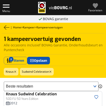
Favorieten
Menu
BOVAG garantie
|
Home
>
Kampeer
>
Kampeervoertuigen
1 kampeervoertuig gevonden
Alle occasions inclusief BOVAG Garantie, Onderhoudsbeurt en
Puntencheck
2
Filteren
Opslaan
Knaus
Sudwind Celebration
Sorteer resultaten
Knaus
Sudwind Celebration
500 FU 50 Years Edition
2012