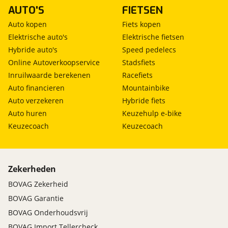
AUTO'S
FIETSEN
Auto kopen
Fiets kopen
Elektrische auto's
Elektrische fietsen
Hybride auto's
Speed pedelecs
Online Autoverkoopservice
Stadsfiets
Inruilwaarde berekenen
Racefiets
Auto financieren
Mountainbike
Auto verzekeren
Hybride fiets
Auto huren
Keuzehulp e-bike
Keuzecoach
Keuzecoach
Zekerheden
BOVAG Zekerheid
BOVAG Garantie
BOVAG Onderhoudsvrij
BOVAG Import Tellercheck