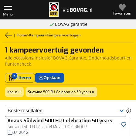
Favorieten
Menu
BOVAG garantie
|
Home
>
Kampeer
>
Kampeervoertuigen
1 kampeervoertuig gevonden
Alle occasions inclusief BOVAG Garantie, Onderhoudsbeurt en
Puntencheck
2
Filteren
Opslaan
Knaus
Südwind 500 FU Celebration 50 years
Sorteer resultaten
Knaus
Südwind 500 FU Celebration 50 years
Südwind 500 FU Zakluifel Mover OOK INKOOP
07-2012