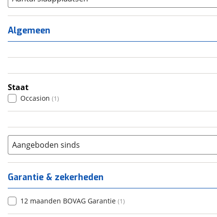
1
(
0
)
2
(
1
)
Algemeen
3
(
0
)
4
(
0
)
5
(
0
)
6+
(
0
)
Staat
Occasion
(
1
)
Aangeboden sinds
Garantie & zekerheden
12 maanden BOVAG Garantie
(
1
)