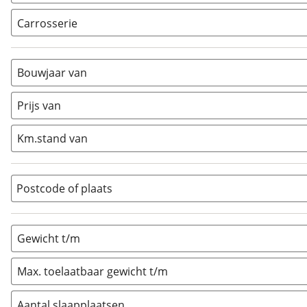
Carrosserie
Alkoof
(
0
)
Busmodel
(
0
)
Bouwjaar van
Caravan
(
1
)
Half-integraal
(
0
)
Prijs van
Integraal
(
0
)
Km.stand van
Opzetunit
(
0
)
Overig
(
0
)
Vouwwagen
(
0
)
Postcode of plaats
Gewicht t/m
Max. toelaatbaar gewicht t/m
Aantal slaapplaatsen