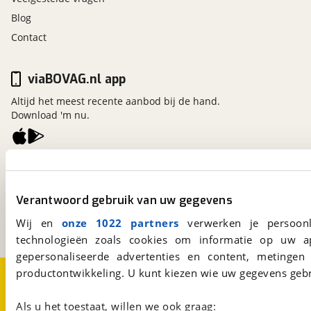
Blog
Contact
viaBOVAG.nl app
Altijd het meest recente aanbod bij de hand.
Download 'm nu.
viaBOVAG.nl
Kosterijland
15
3981 AJ
Bunnik
Verantwoord gebruik van uw gegevens
Een initiatief van
Wij en
onze 1022 partners
verwerken je persoonl
BOVAG
technologieën zoals cookies om informatie op uw a
gepersonaliseerde advertenties en content, metingen
Over viaBOVAG.nl
Disclaimer- en Privacyverklaring
productontwikkeling. U kunt kiezen wie uw gegevens gebr
Cookievoorkeuren
Vacatures
Als u het toestaat, willen we ook graag: