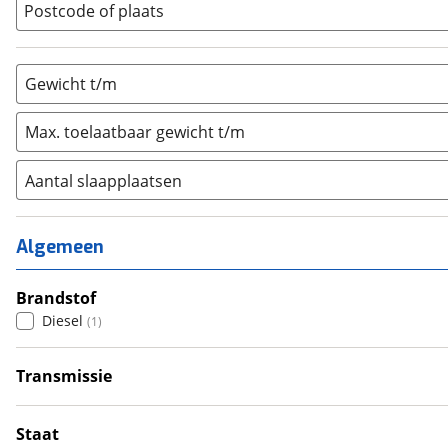
Postcode of plaats
Gewicht t/m
Max. toelaatbaar gewicht t/m
Aantal slaapplaatsen
1
(
1
)
2
(
0
)
Algemeen
3
(
0
)
4
Brandstof
(
0
)
Diesel
(
1
)
5
(
0
)
6+
(
0
)
Transmissie
Automatisch
(
1
)
Staat