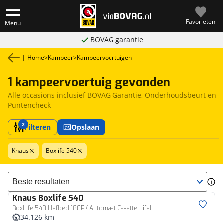
Favorieten
Menu
BOVAG garantie
|
Home
>
Kampeer
>
Kampeervoertuigen
1 kampeervoertuig gevonden
Alle occasions inclusief BOVAG Garantie, Onderhoudsbeurt en
Puntencheck
2
Filteren
Opslaan
Knaus
Boxlife 540
Sorteer resultaten
Knaus
Boxlife 540
BoxLife 540 Hefbed 180PK Automaat Casetteluifel
34.126 km