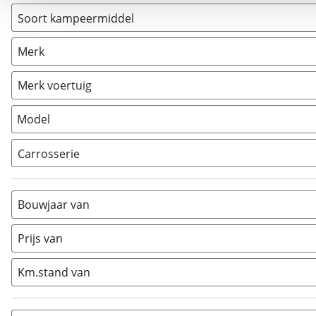
Soort kampeermiddel
Camper
(
1
)
Merk
Caravan
(
0
)
Vouwwagen
(
0
)
Merk voertuig
Model
Carrosserie
Alkoof
(
0
)
Busmodel
(
0
)
Bouwjaar van
Caravan
(
0
)
Half-integraal
(
0
)
Prijs van
Integraal
(
0
)
Km.stand van
Opzetunit
(
0
)
Overig
(
0
)
Vouwwagen
(
0
)