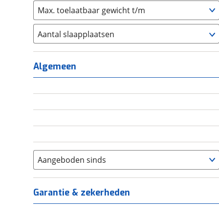
Max. toelaatbaar gewicht t/m
Aantal slaapplaatsen
1
(
0
)
2
(
0
)
Algemeen
3
(
0
)
4
(
0
)
5
(
0
)
6+
(
0
)
Aangeboden sinds
Garantie & zekerheden