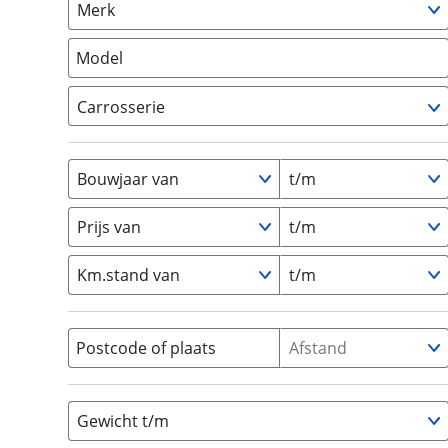
Merk
om de site continu te v
Camper
(
0
)
technologie die je gedr
Vouwwagen
(
0
)
Model
weten? Bekijk onze
disc
en beperkte analytis
Carrosserie
voorkeurenpagina
.
Alkoof
(
0
)
Busmodel
(
0
)
Bouwjaar van
t/m
Caravan
(
0
)
Half-integraal
(
0
)
Prijs van
t/m
Integraal
(
0
)
Km.stand van
t/m
Opzetunit
(
0
)
Overig
(
0
)
Vouwwagen
(
0
)
Postcode of plaats
Afstand
Gewicht t/m