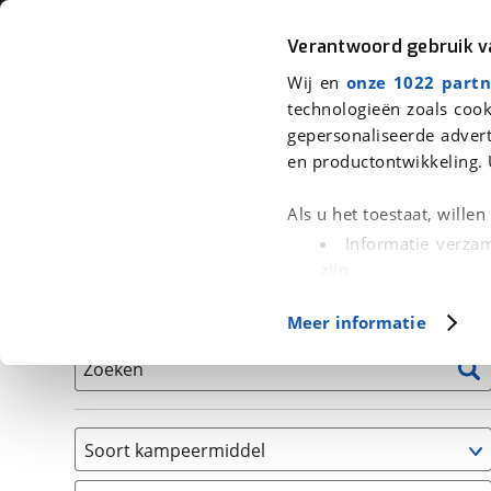
Auto
Fiets
Moto
Verantwoord gebruik 
Wij en
onze 1022 partn
<
Terug
|
Home
>
Kampeer
>
Kampeervoertuigen
technologieën zoals cook
gepersonaliseerde advert
We hebben 0 kampeervoertuigen v
en productontwikkeling. 
Alle occasions inclusief BOVAG Garantie, Onderhou
Als u het toestaat, wille
Informatie verzam
zijn
Uw apparaat id
Basisgegevens
Meer informatie
(fingerprinting)
Lees meer over hoe uw
Zoeken
detailgedeelte
in. U k
Cookieverklaring.
Soort kampeermiddel
Met cookies en vergelij
Caravan
Functionele cookies zorg
(
0
)