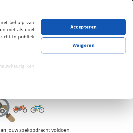
Over viaBOVAG.nl
 met behulp van
Accepteren
en met als doel
zicht in publiek
.
Knaus
Weigeren
Wis alle filters
Zoekopdracht opslaan
 nauwkeurig kan
 eigenschappen
rkeuren in het
trekken in de
lijke ervaring.
 aan jouw zoekopdracht voldoen.
ytische cookies