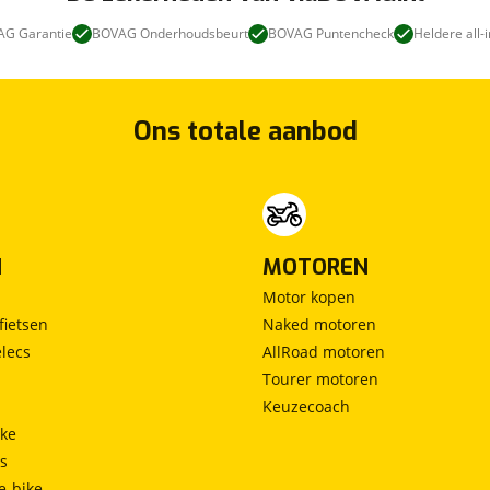
G Garantie
BOVAG Onderhoudsbeurt
BOVAG Puntencheck
Heldere all-i
Ons totale aanbod
N
MOTOREN
Motor kopen
fietsen
Naked motoren
lecs
AllRoad motoren
Tourer motoren
Keuzecoach
ke
ts
e-bike