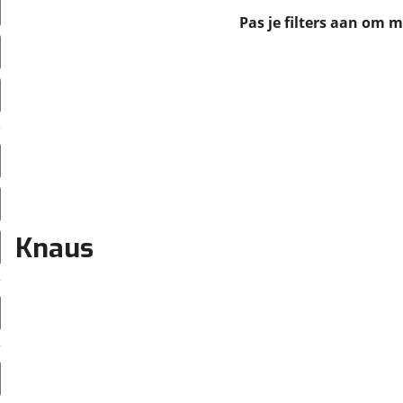
erbeteren. We tonen je graag relevante advertenties en geb
Pas je filters aan om 
ag op en buiten onze website volgt – uiteraard op anoni
laimer en privacyverklaring
. Als je weigert, plaatsen we a
che cookies. Je voorkeuren kun je later altijd aan
Knaus