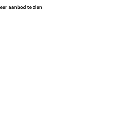
ruiken daarvoor
meer aanbod te zien
eme basis. Meer
lleen functionele
passen via de