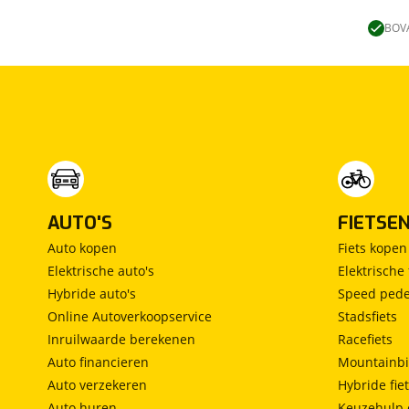
Lengtebed
(
0
)
Ronde zit
(
0
)
BOVA
Slaapbank
(
0
)
Standaardzit
(
0
)
Vast bed
(
0
)
Treinzit
(
0
)
Vrijstaand bed
(
0
)
Middendinette
(
0
)
AUTO'S
FIETSE
Auto kopen
Fiets kopen
Elektrische auto's
Elektrische 
Hybride auto's
Speed pede
Online Autoverkoopservice
Stadsfiets
Inruilwaarde berekenen
Racefiets
Auto financieren
Mountainbi
Auto verzekeren
Hybride fie
Auto huren
Keuzehulp 