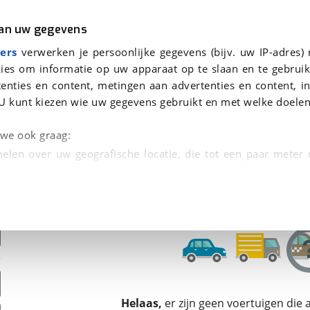
r
Kampeer
van uw gegevens
ers
verwerken je persoonlijke gegevens (bijv. uw IP-adres)
ies om informatie op uw apparaat op te slaan en te gebruik
enties en content, metingen aan advertenties en content, in
oor je gevonden
U kunt kiezen wie uw gegevens gebruikt en met welke doelen
dsbeurt en Puntencheck
n we ook graag:
elen over uw geografische locatie, die tot een paar meter
entificeren door het actief te scannen op specifieke
 persoonlijke gegevens worden verwerkt en stel uw voo
unt uw toestemming op elk moment wijzigen of in
kbare technieken zorgen we voor een betere en meer persoon
Helaas,
er zijn geen voertuigen die
en ervoor dat de website goed werkt. Ook gebruiken we anal