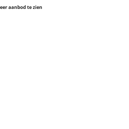
ruiken daarvoor
meer aanbod te zien
eme basis. Meer
lleen functionele
passen via de