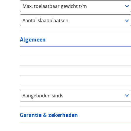
Max. toelaatbaar gewicht t/m
Aantal slaapplaatsen
1
(
0
)
2
(
0
)
Algemeen
3
(
0
)
4
(
0
)
5
(
0
)
6+
(
0
)
Aangeboden sinds
Garantie & zekerheden