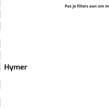
erbeteren. We tonen je graag relevante advertenties en geb
Pas je filters aan om 
ag op en buiten onze website volgt – uiteraard op anoni
laimer en privacyverklaring
. Als je weigert, plaatsen we a
che cookies. Je voorkeuren kun je later altijd aan
Hymer