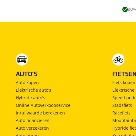
Lengtebed
(
0
)
Ronde zit
(
0
)
BOVA
Slaapbank
(
0
)
Standaardzit
(
0
)
Vast bed
(
0
)
Treinzit
(
0
)
Vrijstaand bed
(
0
)
Middendinette
(
0
)
AUTO'S
FIETSE
Auto kopen
Fiets kopen
Elektrische auto's
Elektrische 
Hybride auto's
Speed pede
Online Autoverkoopservice
Stadsfiets
Inruilwaarde berekenen
Racefiets
Auto financieren
Mountainbi
Auto verzekeren
Hybride fie
Auto huren
Keuzehulp 