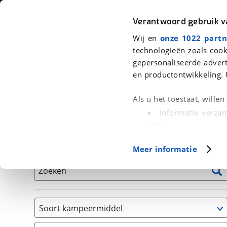
Auto
Fiets
Moto
Verantwoord gebruik 
Wij en
onze 1022 partn
<
Terug
|
Home
>
Kampeer
>
Kampeervoertuigen
technologieën zoals cook
gepersonaliseerde advert
We hebben 0 kampeervoertuigen v
en productontwikkeling. 
Alle occasions inclusief BOVAG Garantie, Onderhou
Als u het toestaat, wille
Informatie verzam
zijn
Uw apparaat id
Basisgegevens
Meer informatie
(fingerprinting)
Lees meer over hoe uw
Zoeken
detailgedeelte
in. U k
Cookieverklaring.
Soort kampeermiddel
Met cookies en vergelij
Caravan
Functionele cookies zorg
(
0
)