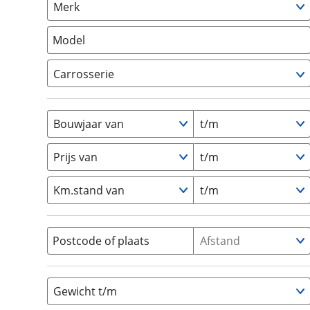
Merk
om de site continu te v
Camper
(
0
)
technologie die je gedr
Vouwwagen
(
0
)
Model
weten? Bekijk onze
disc
en beperkte analytis
Carrosserie
voorkeurenpagina
.
Alkoof
(
0
)
Busmodel
(
0
)
Bouwjaar van
t/m
Caravan
(
0
)
Half-integraal
(
0
)
Prijs van
t/m
Integraal
(
0
)
Km.stand van
t/m
Opzetunit
(
0
)
Overig
(
0
)
Vouwwagen
(
0
)
Postcode of plaats
Afstand
Gewicht t/m