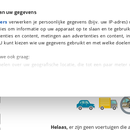
r
Kampeer
van uw gegevens
ers
verwerken je persoonlijke gegevens (bijv. uw IP-adres)
ies om informatie op uw apparaat op te slaan en te gebruik
enties en content, metingen aan advertenties en content, in
oor je gevonden
U kunt kiezen wie uw gegevens gebruikt en met welke doelen
dsbeurt en Puntencheck
n we ook graag:
elen over uw geografische locatie, die tot een paar meter
entificeren door het actief te scannen op specifieke
 persoonlijke gegevens worden verwerkt en stel uw voo
unt uw toestemming op elk moment wijzigen of in
kbare technieken zorgen we voor een betere en meer persoon
Helaas,
er zijn geen voertuigen die
en ervoor dat de website goed werkt. Ook gebruiken we anal