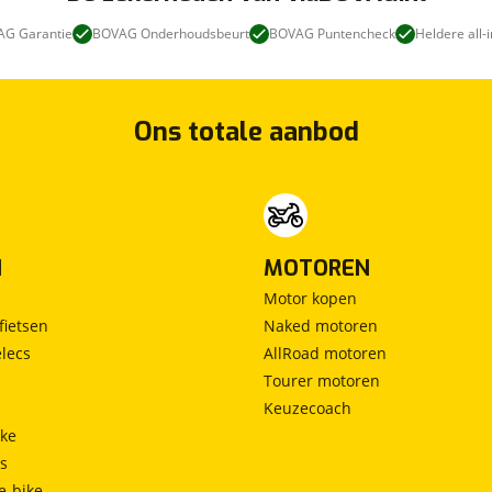
G Garantie
BOVAG Onderhoudsbeurt
BOVAG Puntencheck
Heldere all-i
Ons totale aanbod
N
MOTOREN
Motor kopen
fietsen
Naked motoren
lecs
AllRoad motoren
Tourer motoren
Keuzecoach
ke
ts
e-bike