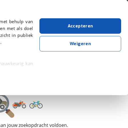
Over viaBOVAG.nl
 met behulp van
Accepteren
en met als doel
zicht in publiek
.
Hymer
Weigeren
Wis alle filters
Zoekopdracht opslaan
 nauwkeurig kan
 eigenschappen
rkeuren in het
trekken in de
lijke ervaring.
 aan jouw zoekopdracht voldoen.
ytische cookies