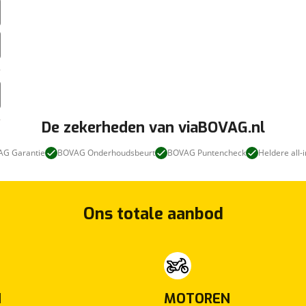
De zekerheden van viaBOVAG.nl
G Garantie
BOVAG Onderhoudsbeurt
BOVAG Puntencheck
Heldere all-i
Ons totale aanbod
N
MOTOREN