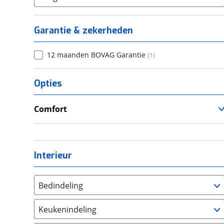
Garantie & zekerheden
12 maanden BOVAG Garantie
(
1
)
Opties
Comfort
Airco
Interieur
Bedindeling
Twee aparte bedden
(
1
)
Keukenindeling
Alkoofbed
(
0
)