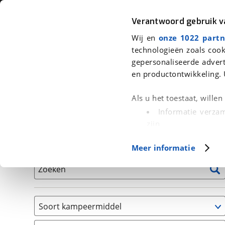
Auto
Fiets
Moto
Verantwoord gebruik 
Wij en
onze 1022 partn
<
Terug
|
Home
>
Kampeer
>
Kampeervoertuigen
technologieën zoals cook
gepersonaliseerde advert
We hebben 1 kampeervoertuig voor
en productontwikkeling. 
Alle occasions inclusief BOVAG Garantie, Onderhou
Als u het toestaat, wille
Informatie verzam
zijn
Uw apparaat id
Basisgegevens
Meer informatie
(fingerprinting)
Lees meer over hoe uw
Zoeken
detailgedeelte
in. U k
Cookieverklaring.
Soort kampeermiddel
Met cookies en vergelij
Camper
Functionele cookies zorg
(
1
)