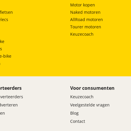
Motor kopen
fietsen
Naked motoren
lecs
AllRoad motoren
Tourer motoren
Keuzecoach
ke
ts
e-bike
h
rteerders
Voor consumenten
dverteerders
Keuzecoach
adverteren
Veelgestelde vragen
en
Blog
Contact