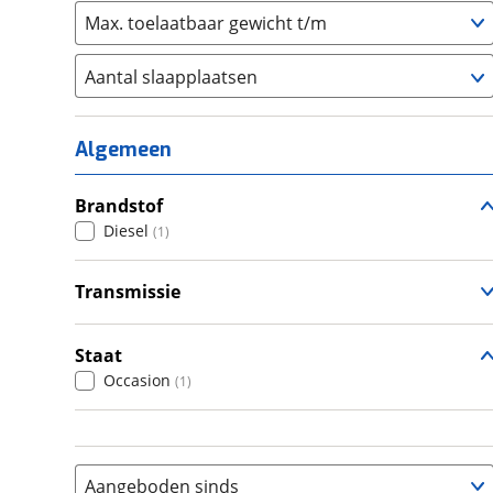
Max. toelaatbaar gewicht t/m
Aantal slaapplaatsen
1
(
0
)
2
(
0
)
Algemeen
3
(
0
)
4
Brandstof
(
0
)
Diesel
(
1
)
5
(
0
)
6+
(
0
)
Transmissie
Handgeschakeld
(
1
)
Staat
Occasion
(
1
)
Aangeboden sinds