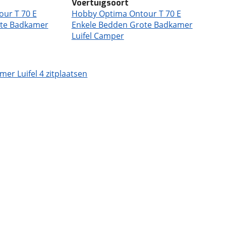
Voertuigsoort
ur T 70 E
Hobby Optima Ontour T 70 E
ote Badkamer
Enkele Bedden Grote Badkamer
Luifel Camper
r Luifel 4 zitplaatsen