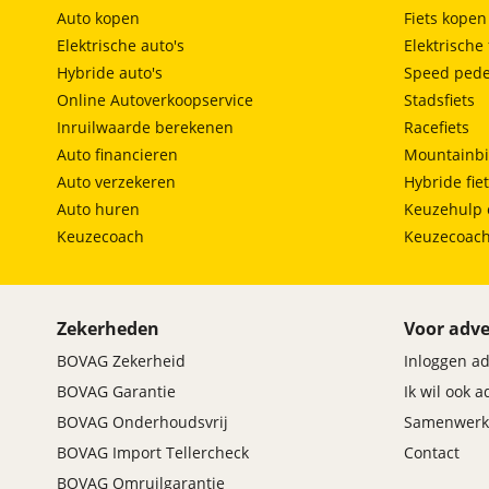
Auto kopen
Fiets kopen
Elektrische auto's
Elektrische 
Hybride auto's
Speed pede
Online Autoverkoopservice
Stadsfiets
Inruilwaarde berekenen
Racefiets
Auto financieren
Mountainbi
Auto verzekeren
Hybride fie
Auto huren
Keuzehulp 
Keuzecoach
Keuzecoac
Zekerheden
Voor adve
BOVAG Zekerheid
Inloggen a
BOVAG Garantie
Ik wil ook 
BOVAG Onderhoudsvrij
Samenwerk
BOVAG Import Tellercheck
Contact
BOVAG Omruilgarantie