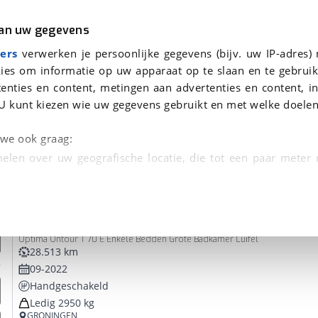
r
Kampeer
van uw gegevens
ers
verwerken je persoonlijke gegevens (bijv. uw IP-adres)
ies om informatie op uw apparaat op te slaan en te gebruik
enties en content, metingen aan advertenties en content, in
 je gevonden
U kunt kiezen wie uw gegevens gebruikt en met welke doelen
Hobby
dsbeurt en Puntencheck
n we ook graag:
elen over uw geografische locatie, die tot een paar meter
entificeren door het actief te scannen op specifieke
Hobby
Optima Ontour T 70 E Enkele Bedden Grote Ba
 persoonlijke gegevens worden verwerkt en stel uw voo
Optima Ontour T 70 E Enkele Bedden Grote Badkamer Luifel
unt uw toestemming op elk moment wijzigen of in
28.513 km
09-2022
Handgeschakeld
kbare technieken zorgen we voor een betere en meer persoon
Ledig 2950 kg
en ervoor dat de website goed werkt. Ook gebruiken we anal
GRONINGEN