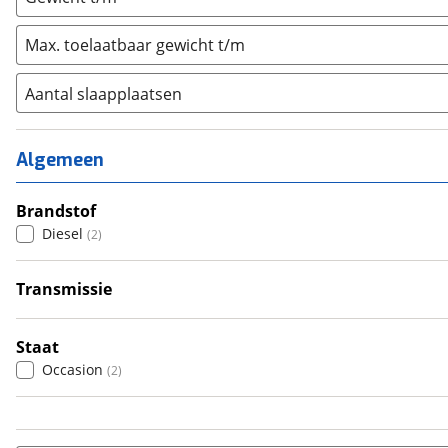
Max. toelaatbaar gewicht t/m
Aantal slaapplaatsen
1
(
0
)
2
(
0
)
Algemeen
3
(
0
)
4
Brandstof
(
0
)
Diesel
(
2
)
5
(
0
)
6+
(
2
)
Transmissie
Handgeschakeld
(
2
)
Staat
Occasion
(
2
)