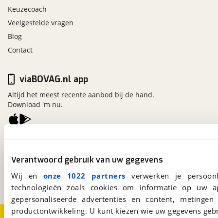
Keuzecoach
Veelgestelde vragen
Blog
Contact
viaBOVAG.nl app
Altijd het meest recente aanbod bij de hand.
Download 'm nu.
viaBOVAG.nl
Kosterijland
15
Verantwoord gebruik van uw gegevens
3981 AJ
Bunnik
Een initiatief van
Wij en
onze 1022 partners
verwerken je persoonl
BOVAG
technologieën zoals cookies om informatie op uw a
gepersonaliseerde advertenties en content, metingen
productontwikkeling. U kunt kiezen wie uw gegevens gebr
Over viaBOVAG.nl
Disclaimer- en Privacyverklaring