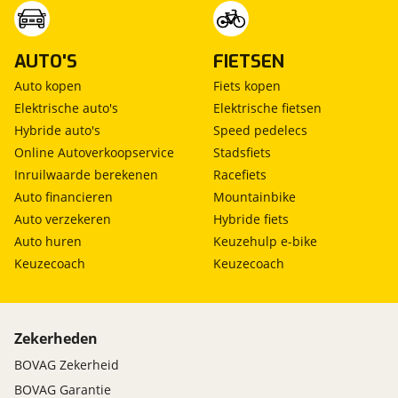
AUTO'S
FIETSEN
Auto kopen
Fiets kopen
Elektrische auto's
Elektrische fietsen
Hybride auto's
Speed pedelecs
Online Autoverkoopservice
Stadsfiets
Inruilwaarde berekenen
Racefiets
Auto financieren
Mountainbike
Auto verzekeren
Hybride fiets
Auto huren
Keuzehulp e-bike
Keuzecoach
Keuzecoach
Zekerheden
BOVAG Zekerheid
BOVAG Garantie