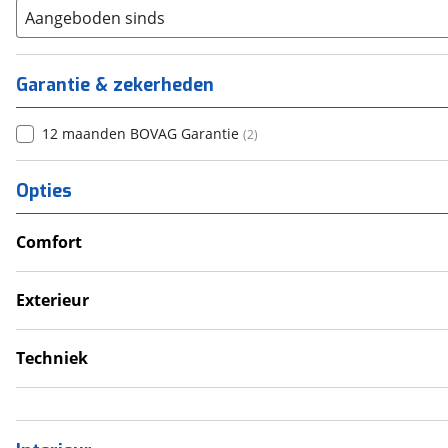
Aangeboden sinds
Garantie & zekerheden
12 maanden BOVAG Garantie
(
2
)
Opties
Comfort
Douche
Verwarmde leefruimte
Exterieur
Wasruimte met toilet
Dakluik
Fietsendrager
Techniek
Luifel
Schoonwatertank