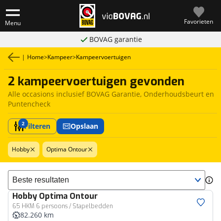
Favorieten
Menu
BOVAG garantie
|
Home
>
Kampeer
>
Kampeervoertuigen
2 kampeervoertuigen gevonden
Alle occasions inclusief BOVAG Garantie, Onderhoudsbeurt en
Puntencheck
2
Filteren
Opslaan
Hobby
Optima Ontour
Sorteer resultaten
Hobby
Optima Ontour
65 HKM 6 persoons / Stapelbedden
82.260 km