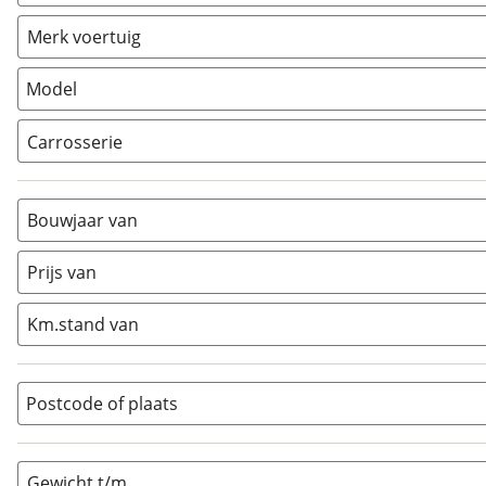
Vouwwagen
(
0
)
Merk voertuig
Model
Carrosserie
Alkoof
(
0
)
Busmodel
(
0
)
Bouwjaar van
Caravan
(
0
)
Half-integraal
(
2
)
Prijs van
Integraal
(
0
)
Km.stand van
Opzetunit
(
0
)
Overig
(
0
)
Vouwwagen
(
0
)
Postcode of plaats
Gewicht t/m