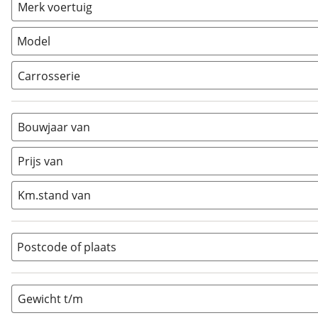
Vouwwagen
(
0
)
Merk voertuig
Model
Carrosserie
Alkoof
(
0
)
Busmodel
(
0
)
Bouwjaar van
Caravan
(
0
)
Half-integraal
(
2
)
Prijs van
Integraal
(
0
)
Km.stand van
Opzetunit
(
0
)
Overig
(
0
)
Vouwwagen
(
0
)
Postcode of plaats
Gewicht t/m