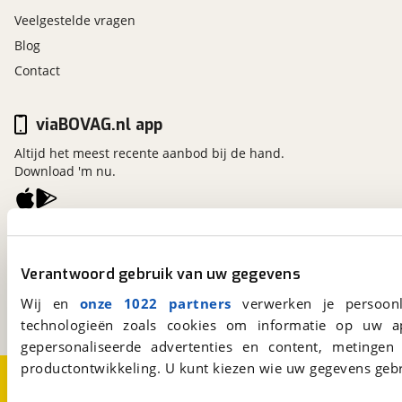
Veelgestelde vragen
Blog
Contact
viaBOVAG.nl app
Altijd het meest recente aanbod bij de hand.
Download 'm nu.
viaBOVAG.nl
Kosterijland
15
Verantwoord gebruik van uw gegevens
3981 AJ
Bunnik
Een initiatief van
Wij en
onze 1022 partners
verwerken je persoonl
BOVAG
technologieën zoals cookies om informatie op uw a
gepersonaliseerde advertenties en content, metingen
productontwikkeling. U kunt kiezen wie uw gegevens gebr
Over viaBOVAG.nl
Disclaimer- en Privacyverklaring
Cookievoorkeuren
Vacatures