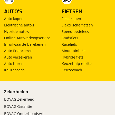
AUTO'S
FIETSEN
Auto kopen
Fiets kopen
Elektrische auto's
Elektrische fietsen
Hybride auto's
Speed pedelecs
Online Autoverkoopservice
Stadsfiets
Inruilwaarde berekenen
Racefiets
Auto financieren
Mountainbike
Auto verzekeren
Hybride fiets
Auto huren
Keuzehulp e-bike
Keuzecoach
Keuzecoach
Zekerheden
BOVAG Zekerheid
BOVAG Garantie
BOVAG Onderhoudsvrij