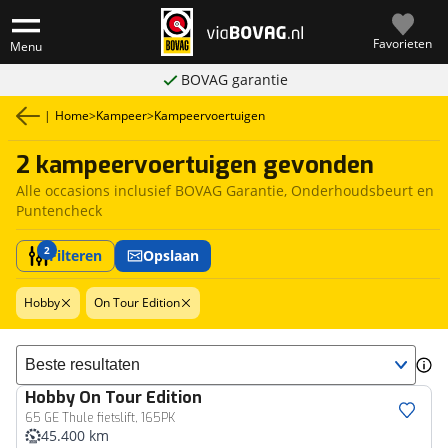
Favorieten
Menu
BOVAG garantie
|
Home
>
Kampeer
>
Kampeervoertuigen
2 kampeervoertuigen gevonden
Alle occasions inclusief BOVAG Garantie, Onderhoudsbeurt en
Puntencheck
2
Filteren
Opslaan
Hobby
On Tour Edition
Sorteer resultaten
Hobby
On Tour Edition
65 GE Thule fietslift, 165PK
45.400 km