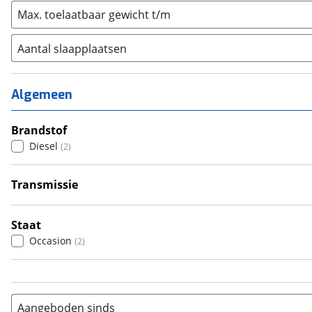
Max. toelaatbaar gewicht t/m
Aantal slaapplaatsen
1
(
0
)
2
(
1
)
Algemeen
3
(
1
)
4
Brandstof
(
0
)
Diesel
(
2
)
5
(
0
)
6+
(
0
)
Transmissie
Handgeschakeld
(
2
)
Staat
Occasion
(
2
)
Aangeboden sinds