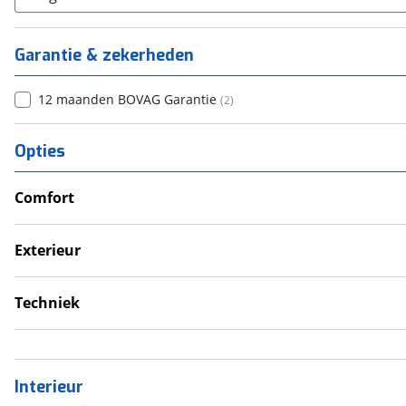
Garantie & zekerheden
12 maanden BOVAG Garantie
(
2
)
Opties
Comfort
Douche
Televisie
Exterieur
Verwarmde leefruimte
Dakluik
Wasruimte met toilet
Fietsendrager
Techniek
Luifel
Schoonwatertank
Schotel
Interieur