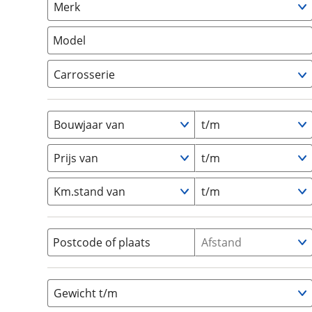
Merk
om de site continu te v
Camper
(
0
)
technologie die je gedr
Vouwwagen
(
0
)
Model
weten? Bekijk onze
disc
en beperkte analytis
Carrosserie
voorkeurenpagina
.
Alkoof
(
0
)
Busmodel
(
0
)
Bouwjaar van
t/m
Caravan
(
0
)
Half-integraal
(
0
)
Prijs van
t/m
Integraal
(
0
)
Km.stand van
t/m
Opzetunit
(
0
)
Overig
(
0
)
Vouwwagen
(
0
)
Postcode of plaats
Afstand
Gewicht t/m