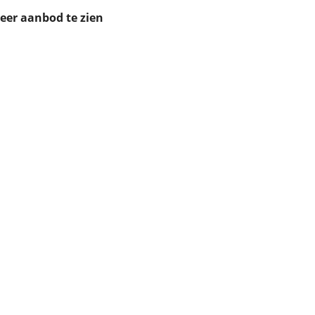
ruiken daarvoor
meer aanbod te zien
eme basis. Meer
lleen functionele
passen via de