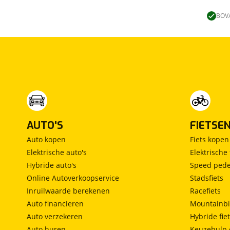
Lengtebed
(
0
)
Ronde zit
(
0
)
BOVA
Slaapbank
(
0
)
Standaardzit
(
0
)
Vast bed
(
0
)
Treinzit
(
0
)
Vrijstaand bed
(
0
)
Middendinette
(
0
)
AUTO'S
FIETSE
Auto kopen
Fiets kopen
Elektrische auto's
Elektrische 
Hybride auto's
Speed pede
Online Autoverkoopservice
Stadsfiets
Inruilwaarde berekenen
Racefiets
Auto financieren
Mountainbi
Auto verzekeren
Hybride fie
Auto huren
Keuzehulp 