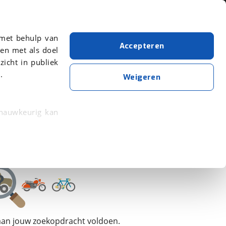
Over viaBOVAG.nl
 met behulp van
Accepteren
en met als doel
zicht in publiek
.
Hobby
Weigeren
Wis alle filters
Zoekopdracht opslaan
 nauwkeurig kan
 eigenschappen
rkeuren in het
trekken in de
lijke ervaring.
 aan jouw zoekopdracht voldoen.
ytische cookies