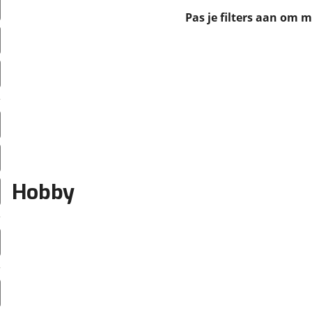
erbeteren. We tonen je graag relevante advertenties en geb
Pas je filters aan om 
ag op en buiten onze website volgt – uiteraard op anoni
laimer en privacyverklaring
. Als je weigert, plaatsen we a
che cookies. Je voorkeuren kun je later altijd aan
Hobby