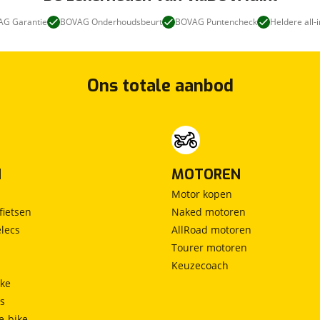
G Garantie
BOVAG Onderhoudsbeurt
BOVAG Puntencheck
Heldere all-i
Ons totale aanbod
N
MOTOREN
Motor kopen
fietsen
Naked motoren
lecs
AllRoad motoren
Tourer motoren
Keuzecoach
ke
ts
e-bike