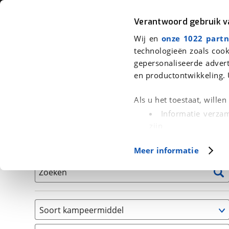
Auto
Fiets
Moto
Verantwoord gebruik 
Wij en
onze 1022 partn
<
Terug
|
Home
>
Kampeer
>
Kampeervoertuigen
technologieën zoals cook
gepersonaliseerde advert
We hebben 0 kampeervoertuigen v
en productontwikkeling. 
Alle occasions inclusief BOVAG Garantie, Onderhou
Als u het toestaat, wille
Informatie verzam
zijn
Uw apparaat id
Basisgegevens
Meer informatie
(fingerprinting)
Lees meer over hoe uw
Zoeken
detailgedeelte
in. U k
Cookieverklaring.
Soort kampeermiddel
Met cookies en vergelij
Caravan
Functionele cookies zorg
(
0
)