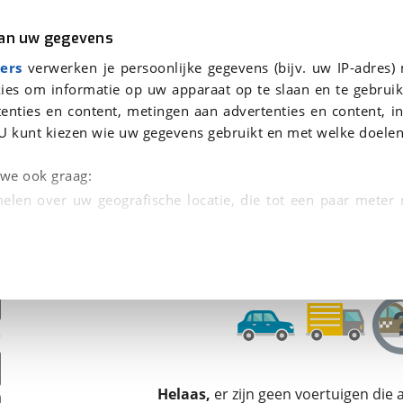
r
Kampeer
van uw gegevens
ers
verwerken je persoonlijke gegevens (bijv. uw IP-adres)
ies om informatie op uw apparaat op te slaan en te gebruik
enties en content, metingen aan advertenties en content, in
oor je gevonden
U kunt kiezen wie uw gegevens gebruikt en met welke doelen
dsbeurt en Puntencheck
n we ook graag:
elen over uw geografische locatie, die tot een paar meter
entificeren door het actief te scannen op specifieke
 persoonlijke gegevens worden verwerkt en stel uw voo
unt uw toestemming op elk moment wijzigen of in
kbare technieken zorgen we voor een betere en meer persoon
Helaas,
er zijn geen voertuigen die
en ervoor dat de website goed werkt. Ook gebruiken we anal