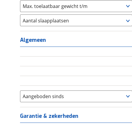
Max. toelaatbaar gewicht t/m
Aantal slaapplaatsen
1
(
0
)
2
(
0
)
Algemeen
3
(
0
)
4
(
0
)
5
(
0
)
6+
(
0
)
Aangeboden sinds
Garantie & zekerheden