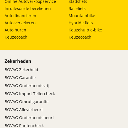
Online Autoverkoopservice
Stadsfiets
Inruilwaarde berekenen
Racefiets
Auto financieren
Mountainbike
Auto verzekeren
Hybride fiets
Auto huren
Keuzehulp e-bike
Keuzecoach
Keuzecoach
Zekerheden
BOVAG Zekerheid
BOVAG Garantie
BOVAG Onderhoudsvrij
BOVAG Import Tellercheck
BOVAG Omruilgarantie
BOVAG Afleverbeurt
BOVAG Onderhoudsbeurt
BOVAG Puntencheck