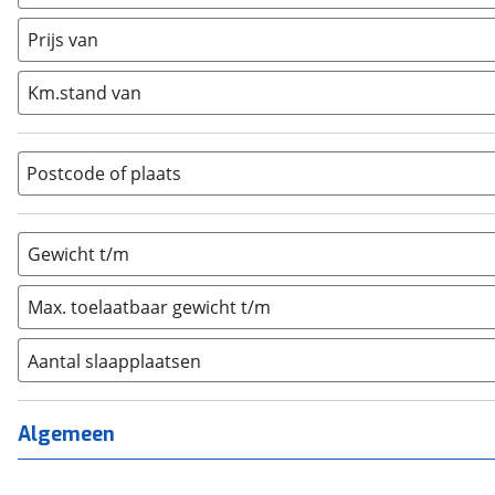
Caravan
(
0
)
Half-integraal
(
0
)
Prijs van
Integraal
(
0
)
Km.stand van
Opzetunit
(
0
)
Overig
(
0
)
Vouwwagen
(
0
)
Postcode of plaats
Gewicht t/m
Max. toelaatbaar gewicht t/m
Aantal slaapplaatsen
1
(
0
)
2
(
0
)
Algemeen
3
(
0
)
4
(
0
)