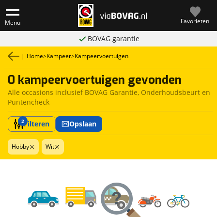
Favorieten
Menu
BOVAG garantie
|
Home
>
Kampeer
>
Kampeervoertuigen
0 kampeervoertuigen gevonden
Alle occasions inclusief BOVAG Garantie, Onderhoudsbeurt en
Puntencheck
2
Filteren
Opslaan
Hobby
Wit