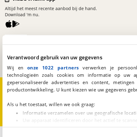
Altijd het meest recente aanbod bij de hand.
Download 'm nu.
viaBOVAG.nl
Kosterijland
15
3981 AJ
Bunnik
Verantwoord gebruik van uw gegevens
Een initiatief van
BOVAG
Wij en
onze 1022 partners
verwerken je persoonl
technologieën zoals cookies om informatie op uw a
gepersonaliseerde advertenties en content, metingen
Over viaBOVAG.nl
Disclaimer- en Privacyverklaring
productontwikkeling. U kunt kiezen wie uw gegevens gebr
Cookievoorkeuren
Vacatures
Als u het toestaat, willen we ook graag:
Informatie verzamelen over uw geografische locati
Uw apparaat identificeren door het actief te scann
Lees meer over hoe uw persoonlijke gegevens worden ve
2
U kunt uw toestemming op elk moment wijzigen of intrekk
Opslaan