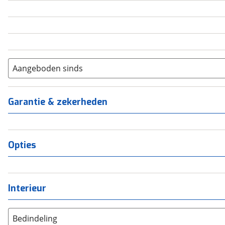
5
(
0
)
6+
(
0
)
Aangeboden sinds
Garantie & zekerheden
Opties
Interieur
Bedindeling