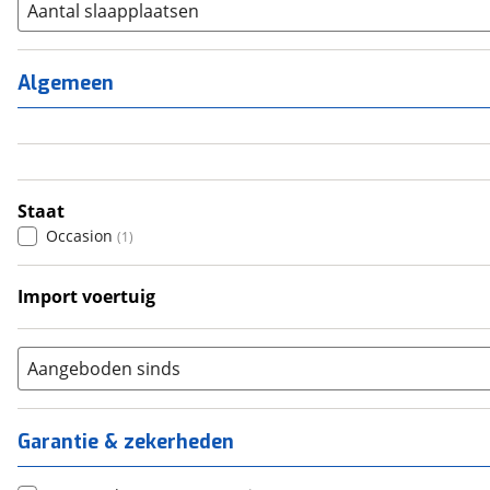
Aantal slaapplaatsen
1
(
0
)
2
(
0
)
Algemeen
3
(
0
)
4
(
0
)
5
(
0
)
6+
(
0
)
Staat
Occasion
(
1
)
Import voertuig
Nee
(
1
)
Aangeboden sinds
Garantie & zekerheden