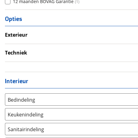
12 maanden BOVAG Garantie
(
1
)
Opties
Exterieur
Fietsendrager
Voortent
Techniek
Schoonwatertank
Interieur
Bedindeling
Twee aparte bedden
(
0
)
Keukenindeling
Alkoofbed
(
0
)
Eindkeuken
(
0
)
Bovenbed
(
0
)
Sanitairindeling
Topkeuken
(
0
)
Dwars stapelbed
(
0
)