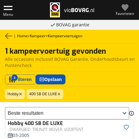
Favorieten
Menu
BOVAG garantie
|
Home
>
Kampeer
>
Kampeervoertuigen
1 kampeervoertuig gevonden
Alle occasions inclusief BOVAG Garantie, Onderhoudsbeurt en
Puntencheck
2
Filteren
Opslaan
Hobby
400 SB DE LUXE
Sorteer resultaten
Hobby
400 SB DE LUXE
, DWARSBED, TREINZIT, MOVER, VOORTENT
03-2005