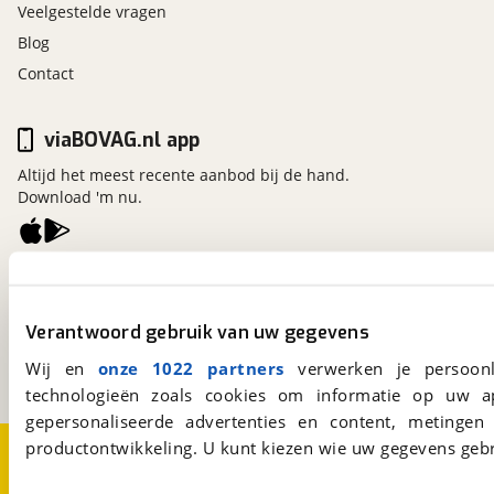
Veelgestelde vragen
Blog
Contact
viaBOVAG.nl app
Altijd het meest recente aanbod bij de hand.
Download 'm nu.
viaBOVAG.nl
Kosterijland
15
Verantwoord gebruik van uw gegevens
3981 AJ
Bunnik
Een initiatief van
Wij en
onze 1022 partners
verwerken je persoonl
BOVAG
technologieën zoals cookies om informatie op uw a
gepersonaliseerde advertenties en content, metingen
productontwikkeling. U kunt kiezen wie uw gegevens gebr
Over viaBOVAG.nl
Disclaimer- en Privacyverklaring
Cookievoorkeuren
Vacatures