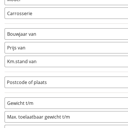
Carrosserie
Alkoof
(
0
)
Busmodel
(
0
)
Bouwjaar van
Caravan
(
1
)
Half-integraal
(
0
)
Prijs van
Integraal
(
0
)
Km.stand van
Opzetunit
(
0
)
Overig
(
0
)
Vouwwagen
(
0
)
Postcode of plaats
Gewicht t/m
Max. toelaatbaar gewicht t/m