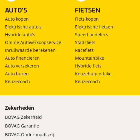
AUTO'S
FIETSEN
Auto kopen
Fiets kopen
Elektrische auto's
Elektrische fietsen
Hybride auto's
Speed pedelecs
Online Autoverkoopservice
Stadsfiets
Inruilwaarde berekenen
Racefiets
Auto financieren
Mountainbike
Auto verzekeren
Hybride fiets
Auto huren
Keuzehulp e-bike
Keuzecoach
Keuzecoach
Zekerheden
BOVAG Zekerheid
BOVAG Garantie
BOVAG Onderhoudsvrij