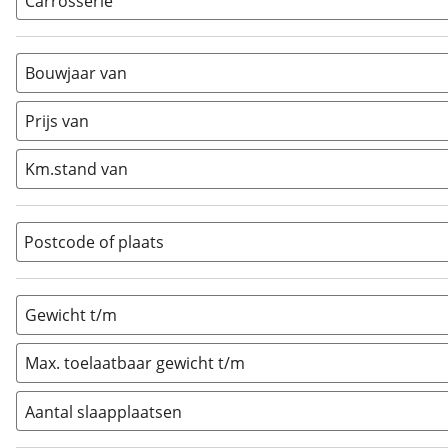
Carrosserie
Alkoof
(
1
)
Busmodel
(
0
)
Bouwjaar van
Caravan
(
0
)
Half-integraal
(
1
)
Prijs van
Integraal
(
0
)
Km.stand van
Opzetunit
(
0
)
Overig
(
0
)
Vouwwagen
(
0
)
Postcode of plaats
Gewicht t/m
Max. toelaatbaar gewicht t/m
Aantal slaapplaatsen
1
(
0
)