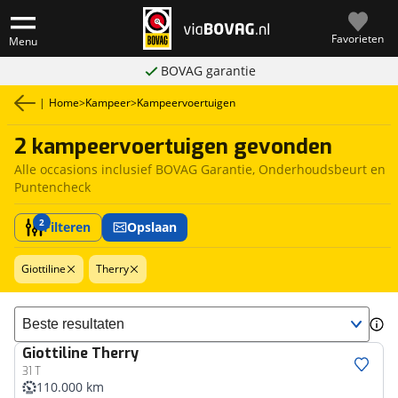
Favorieten
Menu
BOVAG garantie
|
Home
>
Kampeer
>
Kampeervoertuigen
2 kampeervoertuigen gevonden
Alle occasions inclusief BOVAG Garantie, Onderhoudsbeurt en
Puntencheck
2
Filteren
Opslaan
Giottiline
Therry
Sorteer resultaten
Giottiline
Therry
31 T
110.000 km