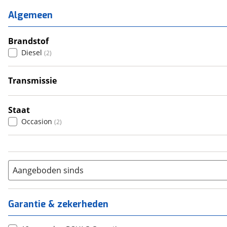
2
(
0
)
Algemeen
3
(
1
)
4
Brandstof
(
1
)
Diesel
(
2
)
5
(
0
)
6+
(
0
)
Transmissie
Handgeschakeld
(
1
)
Automatisch
(
1
)
Staat
Occasion
(
2
)
Aangeboden sinds
Garantie & zekerheden