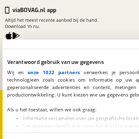
viaBOVAG.nl app
Altijd het meest recente aanbod bij de hand.
Download 'm nu.
viaBOVAG.nl
Kosterijland
15
Verantwoord gebruik van uw gegevens
3981 AJ
Bunnik
Een initiatief van
Wij en
onze 1022 partners
verwerken je persoonl
BOVAG
technologieën zoals cookies om informatie op uw a
gepersonaliseerde advertenties en content, metingen
productontwikkeling. U kunt kiezen wie uw gegevens gebr
Over viaBOVAG.nl
Disclaimer- en Privacyverklaring
Cookievoorkeuren
Vacatures
Als u het toestaat, willen we ook graag:
Informatie verzamelen over uw geografische locati
Uw apparaat identificeren door het actief te scann
Lees meer over hoe uw persoonlijke gegevens worden ve