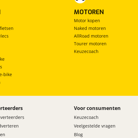
N
MOTOREN
Motor kopen
fietsen
Naked motoren
lecs
AllRoad motoren
Tourer motoren
Keuzecoach
ke
ts
e-bike
h
rteerders
Voor consumenten
dverteerders
Keuzecoach
adverteren
Veelgestelde vragen
en
Blog