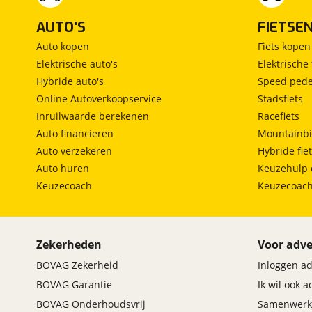
AUTO'S
FIETSE
Auto kopen
Fiets kopen
Elektrische auto's
Elektrische 
Hybride auto's
Speed pede
Online Autoverkoopservice
Stadsfiets
Inruilwaarde berekenen
Racefiets
Auto financieren
Mountainbi
Auto verzekeren
Hybride fie
Auto huren
Keuzehulp 
Keuzecoach
Keuzecoac
Zekerheden
Voor adve
BOVAG Zekerheid
Inloggen a
BOVAG Garantie
Ik wil ook 
BOVAG Onderhoudsvrij
Samenwerk