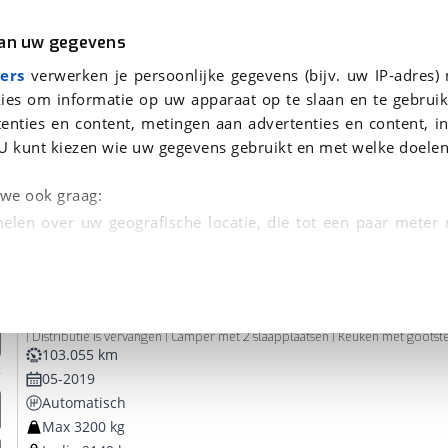
r
Kampeer
van uw gegevens
ers
verwerken je persoonlijke gegevens (bijv. uw IP-adres)
ies om informatie op uw apparaat op te slaan en te gebruik
enties en content, metingen aan advertenties en content, in
 je gevonden
U kunt kiezen wie uw gegevens gebruikt en met welke doelen
Busmode
dsbeurt en Puntencheck
n we ook graag:
elen over uw geografische locatie, die tot een paar meter
entificeren door het actief te scannen op specifieke
Ford
Transit Custom Camper 2.0 TDCI L2H1 Limited
 persoonlijke gegevens worden verwerkt en stel uw voo
| Distributie is vervangen | Camper met 2 slaapplaatsen | Keuken met gootst
unt uw toestemming op elk moment wijzigen of in
103.055 km
05-2019
Automatisch
kbare technieken zorgen we voor een betere en meer persoon
Max 3200 kg
en ervoor dat de website goed werkt. Ook gebruiken we anal