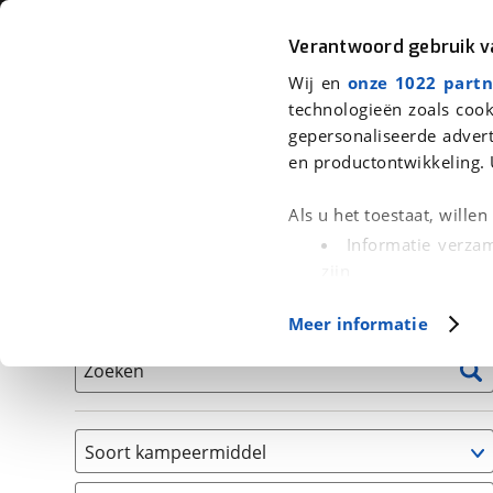
Auto
Fiets
Moto
Verantwoord gebruik 
Wij en
onze 1022 partn
<
Terug
|
Home
>
Kampeer
>
Kampeervoertuigen
technologieën zoals cook
gepersonaliseerde advert
We hebben 1 kampeervoertuig voor
en productontwikkeling. 
Alle occasions inclusief BOVAG Garantie, Onderhou
Als u het toestaat, wille
Informatie verzam
zijn
Uw apparaat id
Basisgegevens
Meer informatie
(fingerprinting)
Lees meer over hoe uw
Zoeken
detailgedeelte
in. U k
Cookieverklaring.
Soort kampeermiddel
Met cookies en vergelij
Camper
Functionele cookies zorg
(
1
)