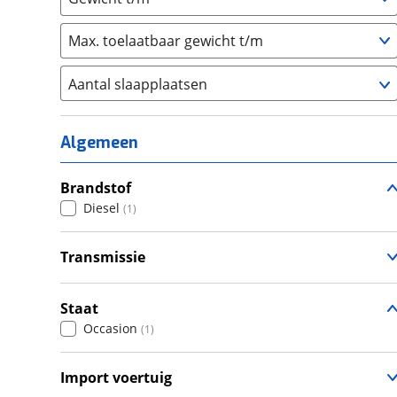
Max. toelaatbaar gewicht t/m
Aantal slaapplaatsen
1
(
1
)
2
(
0
)
Algemeen
3
(
0
)
4
Brandstof
(
0
)
Diesel
(
1
)
5
(
0
)
6+
(
0
)
Transmissie
Automatisch
(
1
)
Staat
Occasion
(
1
)
Import voertuig