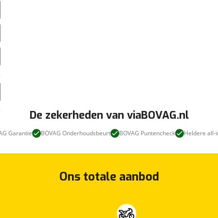
De zekerheden van viaBOVAG.nl
G Garantie
BOVAG Onderhoudsbeurt
BOVAG Puntencheck
Heldere all-i
Ons totale aanbod