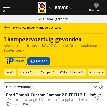
Favorieten
Menu
BOVAG garantie
|
Home
>
Kampeer
>
Kampeervoertuigen
1 kampeervoertuig gevonden
Alle occasions inclusief BOVAG Garantie, Onderhoudsbeurt en
Puntencheck
3
Filteren
Opslaan
Ford
Transit Custom Camper 2.0 TDCI L2H1 Limited
Automatisch
Sorteer resultaten
Ford
Transit Custom Camper 2.0 TDCI L2H1 Limited
| Distributie is vervangen | Camper met 2 slaapplaatsen | Keuken met gootsteen- koelkast- gasfornuis | Zonnescherm | Trekhaak
103.055 km