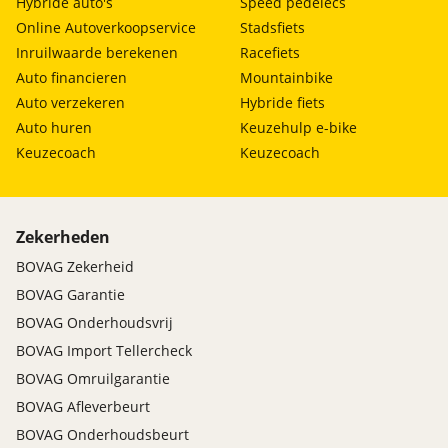
Hybride auto's
Speed pedelecs
Online Autoverkoopservice
Stadsfiets
Inruilwaarde berekenen
Racefiets
Auto financieren
Mountainbike
Auto verzekeren
Hybride fiets
Auto huren
Keuzehulp e-bike
Keuzecoach
Keuzecoach
Zekerheden
BOVAG Zekerheid
BOVAG Garantie
BOVAG Onderhoudsvrij
BOVAG Import Tellercheck
BOVAG Omruilgarantie
BOVAG Afleverbeurt
BOVAG Onderhoudsbeurt