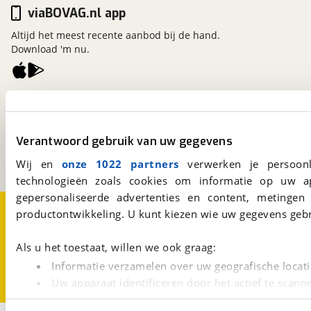
viaBOVAG.nl app
Altijd het meest recente aanbod bij de hand.
Download 'm nu.
viaBOVAG.nl
Kosterijland
15
3981 AJ
Bunnik
Verantwoord gebruik van uw gegevens
Een initiatief van
BOVAG
Wij en
onze 1022 partners
verwerken je persoonl
technologieën zoals cookies om informatie op uw a
gepersonaliseerde advertenties en content, metingen
Over viaBOVAG.nl
Disclaimer- en Privacyverklaring
productontwikkeling. U kunt kiezen wie uw gegevens gebr
Cookievoorkeuren
Vacatures
Als u het toestaat, willen we ook graag:
Informatie verzamelen over uw geografische locati
Uw apparaat identificeren door het actief te scann
Lees meer over hoe uw persoonlijke gegevens worden ve