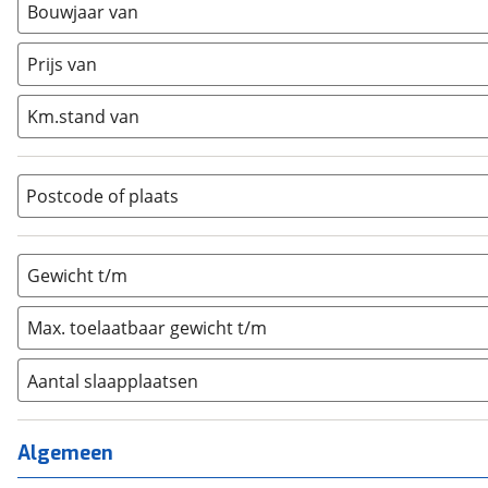
Bouwjaar van
Caravan
(
0
)
Half-integraal
(
0
)
Prijs van
Integraal
(
0
)
Km.stand van
Opzetunit
(
0
)
Overig
(
0
)
Vouwwagen
(
0
)
Postcode of plaats
Gewicht t/m
Max. toelaatbaar gewicht t/m
Aantal slaapplaatsen
1
(
1
)
2
(
0
)
Algemeen
3
(
0
)