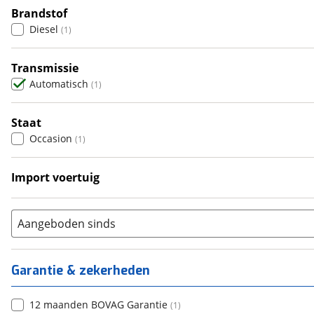
4
Brandstof
(
0
)
Diesel
(
1
)
5
(
0
)
6+
(
0
)
Transmissie
Automatisch
(
1
)
Staat
Occasion
(
1
)
Import voertuig
Ja
(
1
)
Aangeboden sinds
Garantie & zekerheden
12 maanden BOVAG Garantie
(
1
)