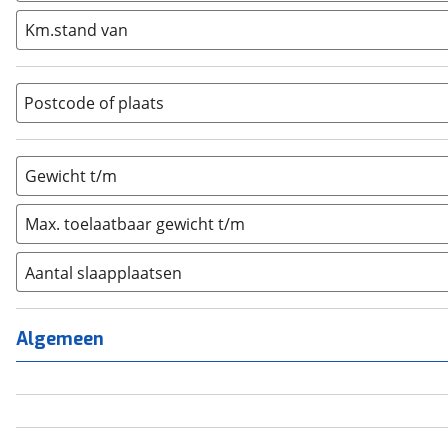
Integraal
(
0
)
Km.stand van
Opzetunit
(
0
)
Overig
(
0
)
Vouwwagen
(
0
)
Postcode of plaats
Gewicht t/m
Max. toelaatbaar gewicht t/m
Aantal slaapplaatsen
1
(
0
)
2
(
0
)
Algemeen
3
(
0
)
4
(
0
)
5
(
0
)
6+
(
0
)