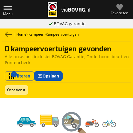
Favorieten
Menu
BOVAG garantie
|
Home
>
Kampeer
>
Kampeervoertuigen
0 kampeervoertuigen gevonden
Alle occasions inclusief BOVAG Garantie, Onderhoudsbeurt en
Puntencheck
1
Filteren
Opslaan
Occasion