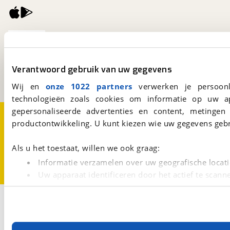
viaBOVAG.nl
Kosterijland
15
3981 AJ
Bunnik
Verantwoord gebruik van uw gegevens
Een initiatief van
BOVAG
Wij en
onze 1022 partners
verwerken je persoonl
technologieën zoals cookies om informatie op uw a
gepersonaliseerde advertenties en content, metingen
Over viaBOVAG.nl
Disclaimer- en Privacyverklaring
productontwikkeling. U kunt kiezen wie uw gegevens gebr
Cookievoorkeuren
Vacatures
Als u het toestaat, willen we ook graag:
Informatie verzamelen over uw geografische locati
Uw apparaat identificeren door het actief te scann
Lees meer over hoe uw persoonlijke gegevens worden ve
1
Opslaan
U kunt uw toestemming op elk moment wijzigen of intrekk
Occasion
Met cookies en vergelijkbare technieken zorgen we voor 