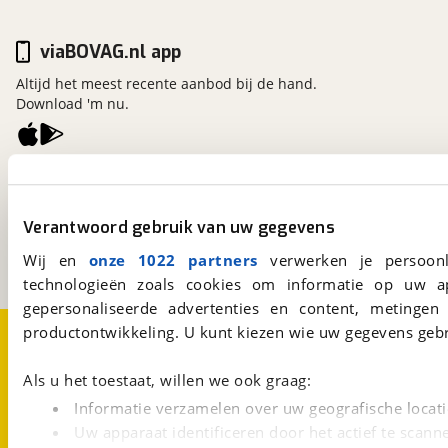
viaBOVAG.nl app
Altijd het meest recente aanbod bij de hand.
Download 'm nu.
viaBOVAG.nl
Kosterijland
15
3981 AJ
Bunnik
Verantwoord gebruik van uw gegevens
Een initiatief van
Wij en
onze 1022 partners
verwerken je persoonl
BOVAG
technologieën zoals cookies om informatie op uw a
gepersonaliseerde advertenties en content, metingen
Over viaBOVAG.nl
Disclaimer- en Privacyverklaring
productontwikkeling. U kunt kiezen wie uw gegevens gebr
Cookievoorkeuren
Vacatures
Als u het toestaat, willen we ook graag:
Informatie verzamelen over uw geografische locati
Uw apparaat identificeren door het actief te scann