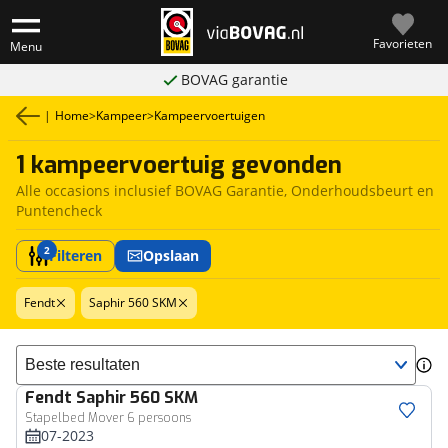
Favorieten
Menu
BOVAG garantie
|
Home
>
Kampeer
>
Kampeervoertuigen
1 kampeervoertuig gevonden
Alle occasions inclusief BOVAG Garantie, Onderhoudsbeurt en
Puntencheck
2
Filteren
Opslaan
Fendt
Saphir 560 SKM
Sorteer resultaten
Fendt
Saphir 560 SKM
Stapelbed Mover 6 persoons
07-2023