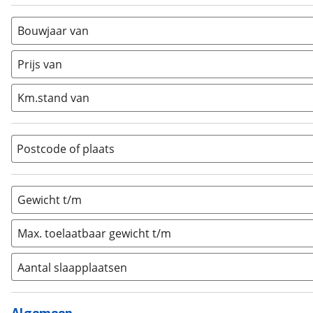
Alkoof
(
0
)
Busmodel
(
0
)
Bouwjaar van
Caravan
(
1
)
Half-integraal
(
0
)
Prijs van
Integraal
(
0
)
Km.stand van
Opzetunit
(
0
)
Overig
(
0
)
Vouwwagen
(
0
)
Postcode of plaats
Gewicht t/m
Max. toelaatbaar gewicht t/m
Aantal slaapplaatsen
1
(
0
)
2
(
0
)