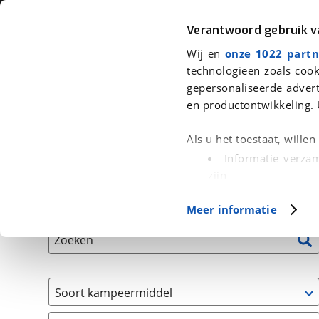
Auto
Fiets
Moto
Verantwoord gebruik 
Wij en
onze 1022 partn
<
Terug
|
Home
>
Kampeer
>
Kampeervoertuigen
technologieën zoals cook
gepersonaliseerde advert
We hebben 0 kampeervoertuigen v
en productontwikkeling. 
Alle occasions inclusief BOVAG Garantie, Onderhou
Als u het toestaat, wille
Informatie verzam
zijn
Uw apparaat id
Basisgegevens
Meer informatie
(fingerprinting)
Lees meer over hoe uw
Zoeken
detailgedeelte
in. U k
Cookieverklaring.
Soort kampeermiddel
Met cookies en vergelij
Caravan
Functionele cookies zorg
(
0
)