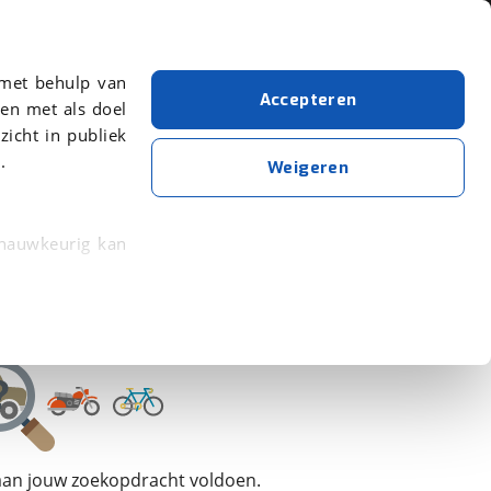
Over viaBOVAG.nl
 met behulp van
Accepteren
en met als doel
zicht in publiek
.
Fendt
Weigeren
Wis alle filters
Zoekopdracht opslaan
 nauwkeurig kan
 eigenschappen
rkeuren in het
trekken in de
lijke ervaring.
 aan jouw zoekopdracht voldoen.
ytische cookies