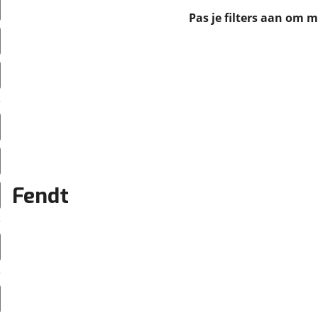
erbeteren. We tonen je graag relevante advertenties en geb
Pas je filters aan om 
ag op en buiten onze website volgt – uiteraard op anoni
laimer en privacyverklaring
. Als je weigert, plaatsen we a
che cookies. Je voorkeuren kun je later altijd aan
Fendt