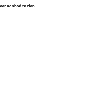
ruiken daarvoor
meer aanbod te zien
eme basis. Meer
lleen functionele
passen via de