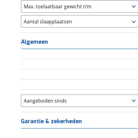
Max. toelaatbaar gewicht t/m
Aantal slaapplaatsen
1
(
0
)
2
(
0
)
Algemeen
3
(
0
)
4
(
0
)
5
(
0
)
6+
(
0
)
Aangeboden sinds
Garantie & zekerheden