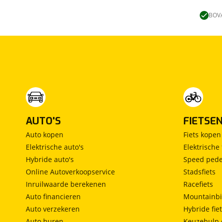
Lengtebed
(
0
)
Ronde zit
(
0
)
BOVA
Slaapbank
(
0
)
Standaardzit
(
0
)
Vast bed
(
0
)
Treinzit
(
0
)
Vrijstaand bed
(
0
)
Middendinette
(
0
)
AUTO'S
FIETSE
Auto kopen
Fiets kopen
Elektrische auto's
Elektrische 
Hybride auto's
Speed pede
Online Autoverkoopservice
Stadsfiets
Inruilwaarde berekenen
Racefiets
Auto financieren
Mountainbi
Auto verzekeren
Hybride fie
Auto huren
Keuzehulp 