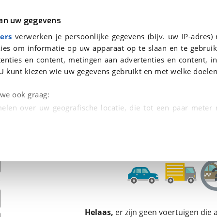
r
Kampeer
van uw gegevens
ers
verwerken je persoonlijke gegevens (bijv. uw IP-adres)
ies om informatie op uw apparaat op te slaan en te gebruik
enties en content, metingen aan advertenties en content, in
oor je gevonden
U kunt kiezen wie uw gegevens gebruikt en met welke doelen
dsbeurt en Puntencheck
n we ook graag:
elen over uw geografische locatie, die tot een paar meter
entificeren door het actief te scannen op specifieke
 persoonlijke gegevens worden verwerkt en stel uw voo
unt uw toestemming op elk moment wijzigen of in
kbare technieken zorgen we voor een betere en meer persoon
Helaas,
er zijn geen voertuigen die
en ervoor dat de website goed werkt. Ook gebruiken we anal