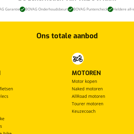
G Garantie
BOVAG Onderhoudsbeurt
BOVAG Puntencheck
Heldere all-i
Ons totale aanbod
N
MOTOREN
Motor kopen
fietsen
Naked motoren
lecs
AllRoad motoren
Tourer motoren
Keuzecoach
ke
ts
e-bike