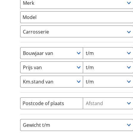
Merk
om de site continu te v
Camper
(
0
)
technologie die je gedr
Vouwwagen
(
0
)
Model
weten? Bekijk onze
disc
en beperkte analytis
Carrosserie
voorkeurenpagina
.
Alkoof
(
0
)
Busmodel
(
0
)
Bouwjaar van
t/m
Caravan
(
0
)
Half-integraal
(
0
)
Prijs van
t/m
Integraal
(
0
)
Km.stand van
t/m
Opzetunit
(
0
)
Overig
(
0
)
Vouwwagen
(
0
)
Postcode of plaats
Afstand
Gewicht t/m