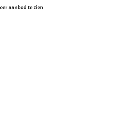
ruiken daarvoor
meer aanbod te zien
eme basis. Meer
lleen functionele
passen via de