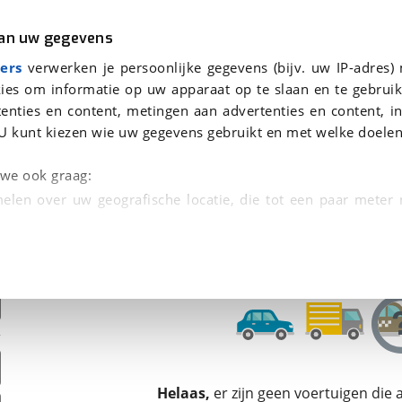
r
Kampeer
van uw gegevens
ers
verwerken je persoonlijke gegevens (bijv. uw IP-adres)
ies om informatie op uw apparaat op te slaan en te gebruik
enties en content, metingen aan advertenties en content, in
oor je gevonden
U kunt kiezen wie uw gegevens gebruikt en met welke doelen
dsbeurt en Puntencheck
n we ook graag:
elen over uw geografische locatie, die tot een paar meter
entificeren door het actief te scannen op specifieke
 persoonlijke gegevens worden verwerkt en stel uw voo
unt uw toestemming op elk moment wijzigen of in
kbare technieken zorgen we voor een betere en meer persoon
Helaas,
er zijn geen voertuigen die
en ervoor dat de website goed werkt. Ook gebruiken we anal