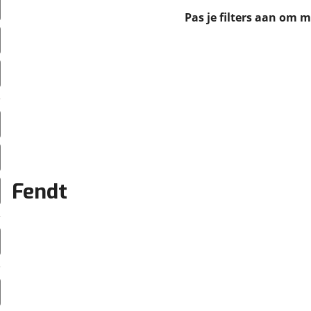
erbeteren. We tonen je graag relevante advertenties en geb
Pas je filters aan om 
ag op en buiten onze website volgt – uiteraard op anoni
laimer en privacyverklaring
. Als je weigert, plaatsen we a
che cookies. Je voorkeuren kun je later altijd aan
Fendt