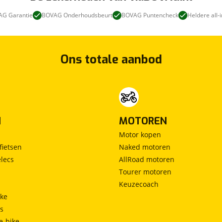
G Garantie
BOVAG Onderhoudsbeurt
BOVAG Puntencheck
Heldere all-i
Ons totale aanbod
N
MOTOREN
Motor kopen
fietsen
Naked motoren
lecs
AllRoad motoren
Tourer motoren
Keuzecoach
ke
ts
e-bike