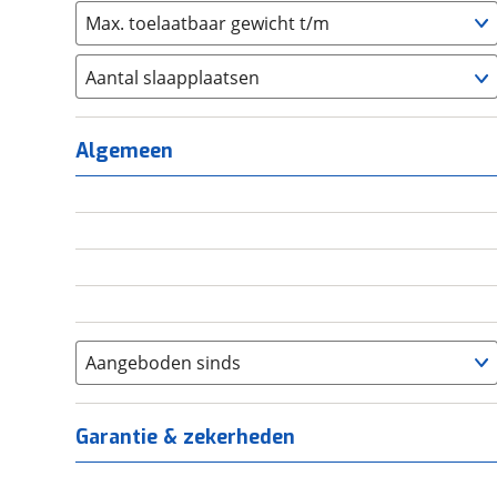
Max. toelaatbaar gewicht t/m
Aantal slaapplaatsen
1
(
0
)
2
(
0
)
Algemeen
3
(
0
)
4
(
0
)
5
(
0
)
6+
(
0
)
Aangeboden sinds
Garantie & zekerheden