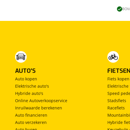
Lengtebed
(
0
)
Ronde zit
(
0
)
BOVA
Slaapbank
(
0
)
Standaardzit
(
0
)
Vast bed
(
0
)
Treinzit
(
0
)
Vrijstaand bed
(
0
)
Middendinette
(
0
)
AUTO'S
FIETSE
Auto kopen
Fiets kopen
Elektrische auto's
Elektrische 
Hybride auto's
Speed pede
Online Autoverkoopservice
Stadsfiets
Inruilwaarde berekenen
Racefiets
Auto financieren
Mountainbi
Auto verzekeren
Hybride fie
Auto huren
Keuzehulp 