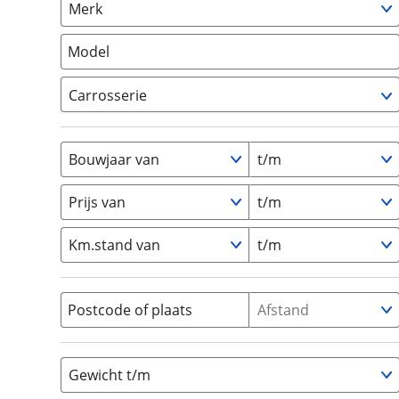
Merk
om de site continu te v
Camper
(
0
)
technologie die je gedr
Vouwwagen
(
0
)
Model
weten? Bekijk onze
disc
en beperkte analytis
Carrosserie
voorkeurenpagina
.
Alkoof
(
0
)
Busmodel
(
0
)
Bouwjaar van
t/m
Caravan
(
0
)
Half-integraal
(
0
)
Prijs van
t/m
Integraal
(
0
)
Km.stand van
t/m
Opzetunit
(
0
)
Overig
(
0
)
Vouwwagen
(
0
)
Postcode of plaats
Afstand
Gewicht t/m