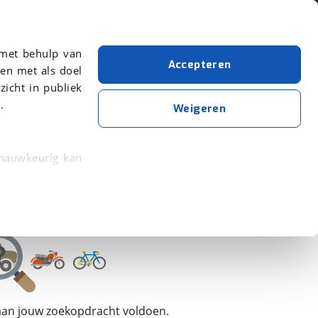
Over viaBOVAG.nl
 met behulp van
Accepteren
en met als doel
zicht in publiek
.
Fendt
Weigeren
Wis alle filters
Zoekopdracht opslaan
 nauwkeurig kan
 eigenschappen
rkeuren in het
trekken in de
lijke ervaring.
 aan jouw zoekopdracht voldoen.
ytische cookies