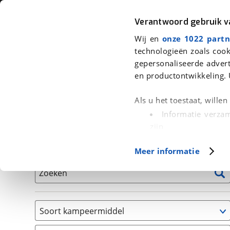
Auto
Fiets
Moto
Verantwoord gebruik 
Wij en
onze 1022 partn
<
Terug
|
Home
>
Kampeer
>
Kampeervoertuigen
technologieën zoals cook
gepersonaliseerde advert
We hebben 0 kampeervoertuigen v
en productontwikkeling. 
Alle occasions inclusief BOVAG Garantie, Onderhou
Als u het toestaat, wille
Informatie verzam
zijn
Uw apparaat id
Basisgegevens
Meer informatie
(fingerprinting)
Lees meer over hoe uw
Zoeken
detailgedeelte
in. U k
Cookieverklaring.
Soort kampeermiddel
Met cookies en vergelij
Caravan
Functionele cookies zorg
(
0
)