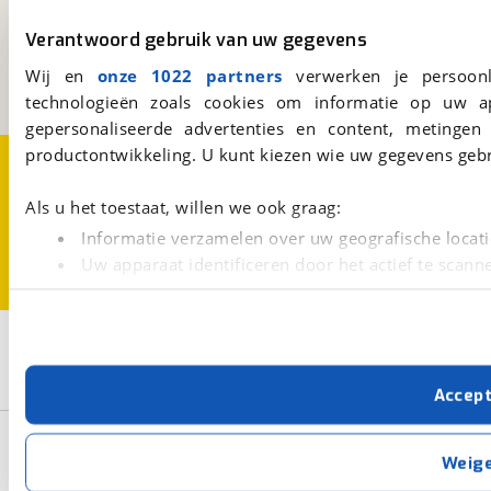
Kosterijland
15
Verantwoord gebruik van uw gegevens
3981 AJ
Bunnik
Een initiatief van
Wij en
onze 1022 partners
verwerken je persoonl
BOVAG
technologieën zoals cookies om informatie op uw a
gepersonaliseerde advertenties en content, metingen
productontwikkeling. U kunt kiezen wie uw gegevens gebr
Over viaBOVAG.nl
Disclaimer- en Privacyverklaring
Cookievoorkeuren
Vacatures
Als u het toestaat, willen we ook graag:
Informatie verzamelen over uw geografische locati
Uw apparaat identificeren door het actief te scann
Lees meer over hoe uw persoonlijke gegevens worden ve
U kunt uw toestemming op elk moment wijzigen of intrekk
2
Opslaan
Met cookies en vergelijkbare technieken zorgen we voor 
Eriba
Touring Troll 530 GT
Accep
cookies zorgen ervoor dat de website goed werkt. Ook g
verbeteren. We tonen je graag relevante advertenties e
Basisgegevens
buiten onze website volgt – uiteraard op anonie
Weig
privacyverklaring
. Als je weigert, plaatsen we alleen f