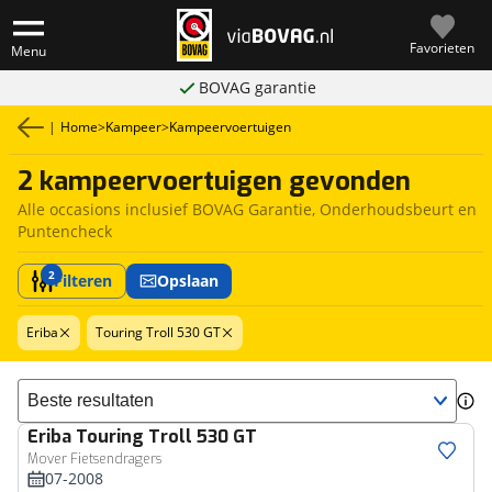
Favorieten
Menu
BOVAG garantie
|
Home
>
Kampeer
>
Kampeervoertuigen
2 kampeervoertuigen gevonden
Alle occasions inclusief BOVAG Garantie, Onderhoudsbeurt en
Puntencheck
2
Filteren
Opslaan
Eriba
Touring Troll 530 GT
Sorteer resultaten
Eriba
Touring Troll 530 GT
Mover Fietsendragers
07-2008