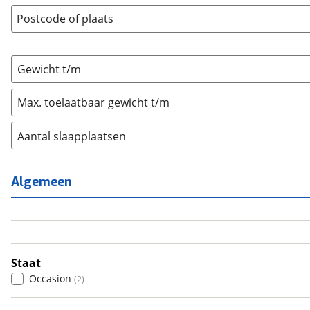
Vouwwagen
(
0
)
Postcode of plaats
Gewicht t/m
Max. toelaatbaar gewicht t/m
Aantal slaapplaatsen
1
(
0
)
2
(
2
)
Algemeen
3
(
0
)
4
(
0
)
5
(
0
)
6+
(
0
)
Staat
Occasion
(
2
)