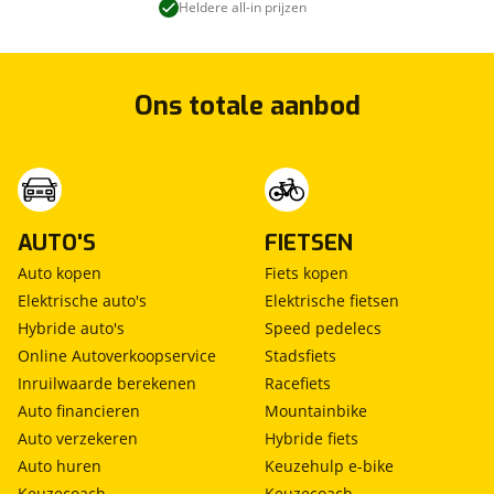
Heldere all-in prijzen
Ons totale aanbod
AUTO'S
FIETSEN
Auto kopen
Fiets kopen
Elektrische auto's
Elektrische fietsen
Hybride auto's
Speed pedelecs
Online Autoverkoopservice
Stadsfiets
Inruilwaarde berekenen
Racefiets
Auto financieren
Mountainbike
Auto verzekeren
Hybride fiets
Auto huren
Keuzehulp e-bike
Keuzecoach
Keuzecoach