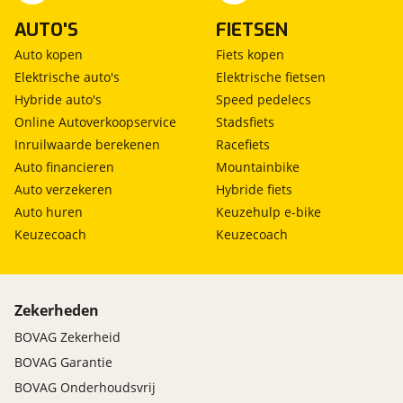
AUTO'S
FIETSEN
Auto kopen
Fiets kopen
Elektrische auto's
Elektrische fietsen
Hybride auto's
Speed pedelecs
Online Autoverkoopservice
Stadsfiets
Inruilwaarde berekenen
Racefiets
Auto financieren
Mountainbike
Auto verzekeren
Hybride fiets
Auto huren
Keuzehulp e-bike
Keuzecoach
Keuzecoach
Zekerheden
BOVAG Zekerheid
BOVAG Garantie
BOVAG Onderhoudsvrij