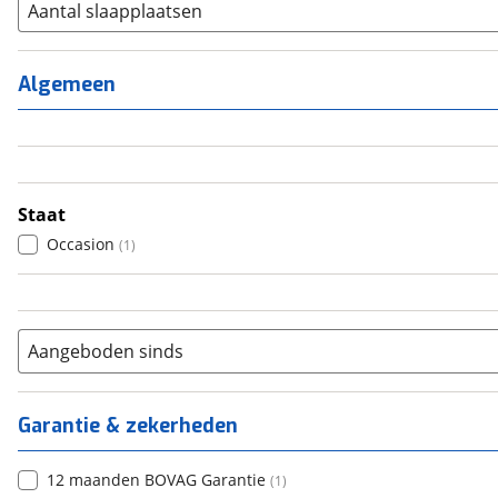
Aantal slaapplaatsen
1
(
0
)
2
(
0
)
Algemeen
3
(
0
)
4
(
1
)
5
(
0
)
6+
(
0
)
Staat
Occasion
(
1
)
Aangeboden sinds
Garantie & zekerheden
12 maanden BOVAG Garantie
(
1
)