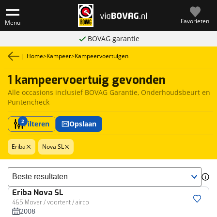
Favorieten
Menu
BOVAG garantie
|
Home
>
Kampeer
>
Kampeervoertuigen
1 kampeervoertuig gevonden
Alle occasions inclusief BOVAG Garantie, Onderhoudsbeurt en
Puntencheck
2
Filteren
Opslaan
Eriba
Nova SL
Sorteer resultaten
Eriba
Nova SL
465 Mover / voortent / airco
2008