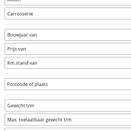
Carrosserie
Alkoof
(
0
)
Busmodel
(
0
)
Bouwjaar van
Caravan
(
1
)
Half-integraal
(
0
)
Prijs van
Integraal
(
0
)
Km.stand van
Opzetunit
(
0
)
Overig
(
0
)
Vouwwagen
(
0
)
Postcode of plaats
Gewicht t/m
Max. toelaatbaar gewicht t/m