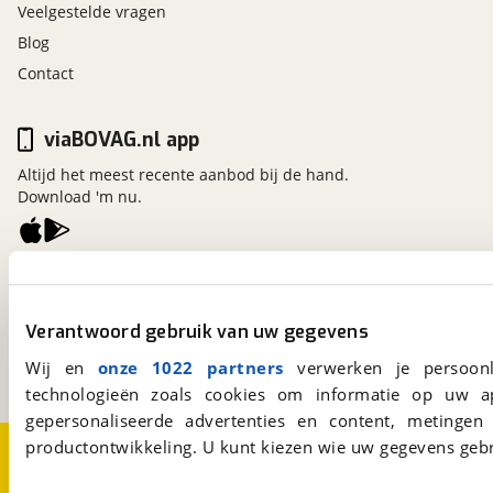
Veelgestelde vragen
Blog
Contact
viaBOVAG.nl app
Altijd het meest recente aanbod bij de hand.
Download 'm nu.
viaBOVAG.nl
Kosterijland
15
Verantwoord gebruik van uw gegevens
3981 AJ
Bunnik
Een initiatief van
Wij en
onze 1022 partners
verwerken je persoonl
BOVAG
technologieën zoals cookies om informatie op uw a
gepersonaliseerde advertenties en content, metingen
productontwikkeling. U kunt kiezen wie uw gegevens gebr
Over viaBOVAG.nl
Disclaimer- en Privacyverklaring
Cookievoorkeuren
Vacatures