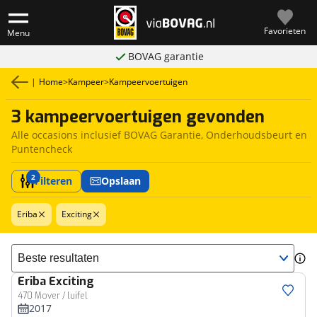
Favorieten
Menu
BOVAG garantie
|
Home
>
Kampeer
>
Kampeervoertuigen
3 kampeervoertuigen gevonden
Alle occasions inclusief BOVAG Garantie, Onderhoudsbeurt en
Puntencheck
2
Filteren
Opslaan
Eriba
Exciting
Sorteer resultaten
Eriba
Exciting
470 Mover / luifel
2017