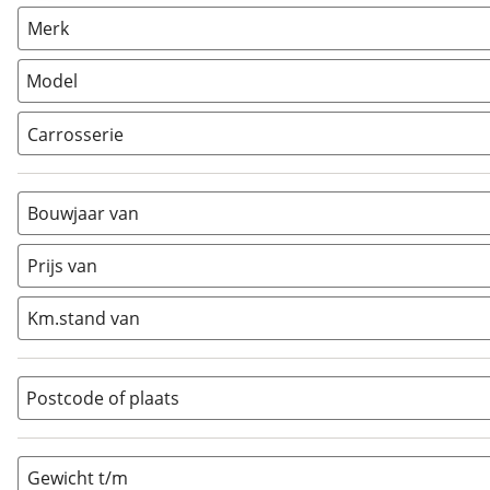
Caravan
(
3
)
Merk
Camper
(
0
)
Vouwwagen
(
0
)
Model
Carrosserie
Alkoof
(
0
)
Busmodel
(
0
)
Bouwjaar van
Caravan
(
3
)
Half-integraal
(
0
)
Prijs van
Integraal
(
0
)
Km.stand van
Opzetunit
(
0
)
Overig
(
0
)
Vouwwagen
(
0
)
Postcode of plaats
Gewicht t/m