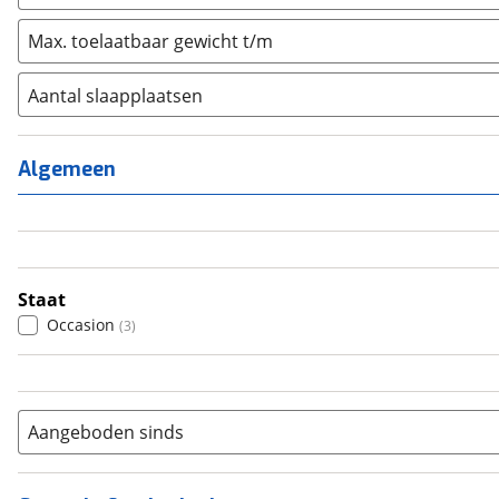
Max. toelaatbaar gewicht t/m
Aantal slaapplaatsen
1
(
0
)
2
(
0
)
Algemeen
3
(
0
)
4
(
3
)
5
(
0
)
6+
(
0
)
Staat
Occasion
(
3
)
Aangeboden sinds