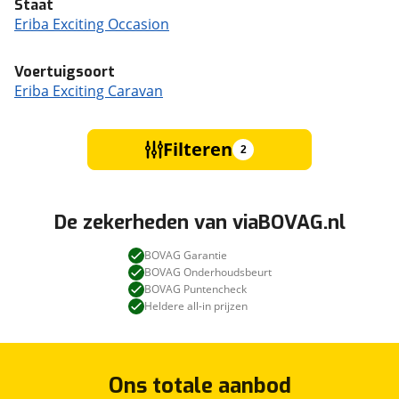
Staat
Eriba Exciting Occasion
Voertuigsoort
Eriba Exciting Caravan
Filteren
2
De zekerheden van viaBOVAG.nl
BOVAG Garantie
BOVAG Onderhoudsbeurt
BOVAG Puntencheck
Heldere all-in prijzen
Ons totale aanbod