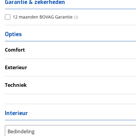
Garantie & zekerheden
12 maanden BOVAG Garantie
(
3
)
Opties
Comfort
Verwarmde leefruimte
Wasruimte met toilet
Exterieur
Dakluik
Fietsendrager
Techniek
Luifel
Eigen accu
Voortent
Omvormer
Schoonwatertank
Interieur
Bedindeling