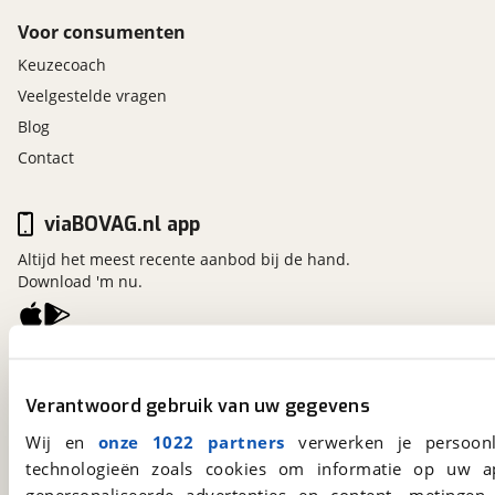
Voor consumenten
Keuzecoach
Veelgestelde vragen
Blog
Contact
viaBOVAG.nl app
Altijd het meest recente aanbod bij de hand.
Download 'm nu.
viaBOVAG.nl
Kosterijland
15
Verantwoord gebruik van uw gegevens
3981 AJ
Bunnik
Wij en
onze 1022 partners
verwerken je persoonl
Een initiatief van
BOVAG
technologieën zoals cookies om informatie op uw a