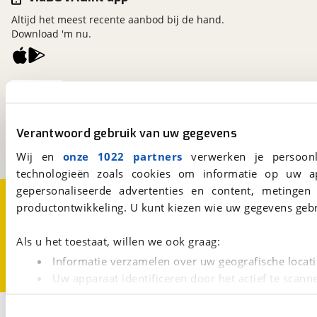
Altijd het meest recente aanbod bij de hand.
Download 'm nu.
viaBOVAG.nl
Kosterijland
15
3981 AJ
Bunnik
Verantwoord gebruik van uw gegevens
Een initiatief van
BOVAG
Wij en
onze 1022 partners
verwerken je persoonl
technologieën zoals cookies om informatie op uw a
gepersonaliseerde advertenties en content, metingen
Over viaBOVAG.nl
Disclaimer- en Privacyverklaring
productontwikkeling. U kunt kiezen wie uw gegevens gebr
Cookievoorkeuren
Vacatures
Als u het toestaat, willen we ook graag:
Informatie verzamelen over uw geografische locati
Uw apparaat identificeren door het actief te scann
Lees meer over hoe uw persoonlijke gegevens worden ve
1
U kunt uw toestemming op elk moment wijzigen of intrekk
Opslaan