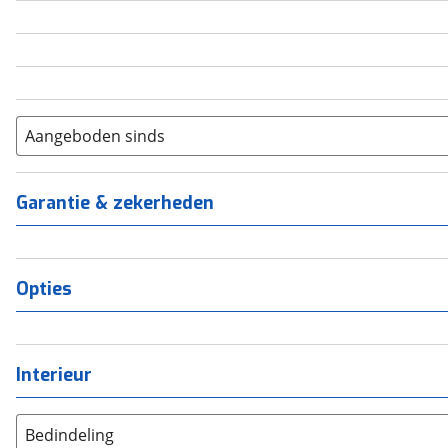
5
(
0
)
6+
(
0
)
Aangeboden sinds
Garantie & zekerheden
Opties
Interieur
Bedindeling