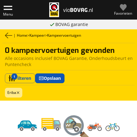
Favorieten
Menu
BOVAG garantie
|
Home
>
Kampeer
>
Kampeervoertuigen
0 kampeervoertuigen gevonden
Alle occasions inclusief BOVAG Garantie, Onderhoudsbeurt en
Puntencheck
1
Filteren
Opslaan
Eriba