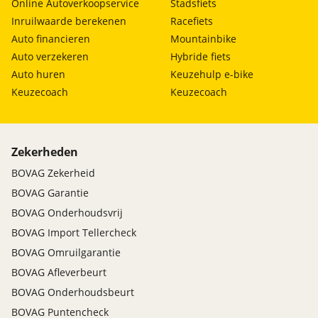
Online Autoverkoopservice
Stadsfiets
Inruilwaarde berekenen
Racefiets
Auto financieren
Mountainbike
Auto verzekeren
Hybride fiets
Auto huren
Keuzehulp e-bike
Keuzecoach
Keuzecoach
Zekerheden
BOVAG Zekerheid
BOVAG Garantie
BOVAG Onderhoudsvrij
BOVAG Import Tellercheck
BOVAG Omruilgarantie
BOVAG Afleverbeurt
BOVAG Onderhoudsbeurt
BOVAG Puntencheck