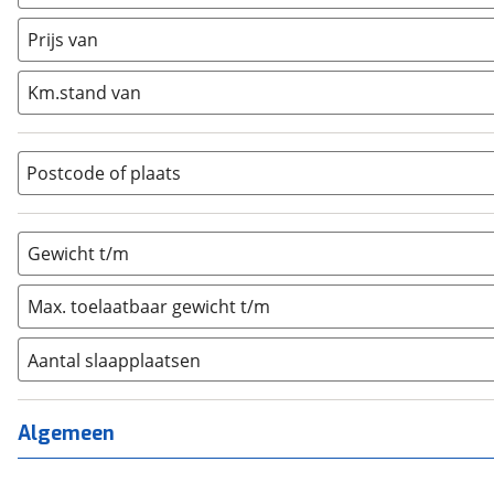
Caravan
(
0
)
Half-integraal
(
0
)
Prijs van
Integraal
(
0
)
Km.stand van
Opzetunit
(
0
)
Overig
(
0
)
Vouwwagen
(
0
)
Postcode of plaats
Gewicht t/m
Max. toelaatbaar gewicht t/m
Aantal slaapplaatsen
1
(
0
)
2
(
0
)
Algemeen
3
(
0
)
4
(
0
)