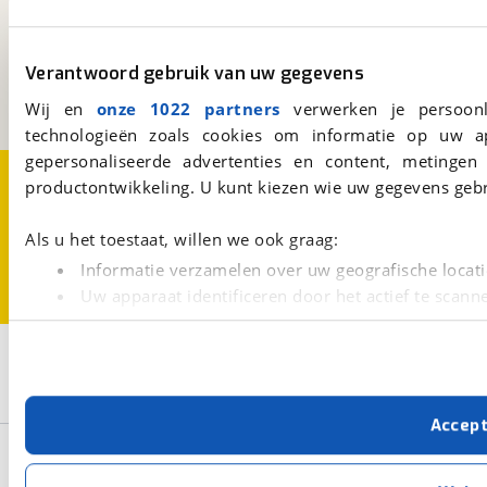
viaBOVAG.nl
Kosterijland
15
3981 AJ
Bunnik
Verantwoord gebruik van uw gegevens
Een initiatief van
BOVAG
Wij en
onze 1022 partners
verwerken je persoonl
technologieën zoals cookies om informatie op uw a
gepersonaliseerde advertenties en content, metingen
Over viaBOVAG.nl
Disclaimer- en Privacyverklaring
productontwikkeling. U kunt kiezen wie uw gegevens gebr
Cookievoorkeuren
Vacatures
Als u het toestaat, willen we ook graag:
Informatie verzamelen over uw geografische locati
Uw apparaat identificeren door het actief te scann
Lees meer over hoe uw persoonlijke gegevens worden ve
U kunt uw toestemming op elk moment wijzigen of intrekk
3
Opslaan
Elnagh
Baron
Camper
Met cookies en vergelijkbare technieken zorgen we voor 
Accep
cookies zorgen ervoor dat de website goed werkt. Ook g
Basisgegevens
verbeteren. We tonen je graag relevante advertenties e
buiten onze website volgt – uiteraard op anonie