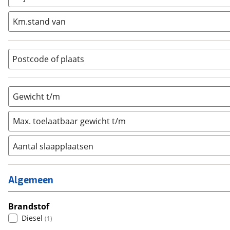
Integraal
(
0
)
Km.stand van
Opzetunit
(
0
)
Overig
(
0
)
Vouwwagen
(
0
)
Postcode of plaats
Gewicht t/m
Max. toelaatbaar gewicht t/m
Aantal slaapplaatsen
1
(
0
)
2
(
0
)
Algemeen
3
(
0
)
4
Brandstof
(
0
)
Diesel
(
1
)
5
(
0
)