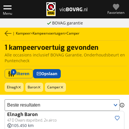
Favorieten
Menu
BOVAG garantie
|
Kampeer
>
Kampeervoertuigen
>
Camper
1 kampeervoertuig gevonden
Alle occasions inclusief BOVAG Garantie, Onderhoudsbeurt en
Puntencheck
3
Filteren
Opslaan
Elnagh
Baron
Camper
Sorteer resultaten
Elnagh
Baron
47 D Dwars stapelbed, 2x airco
105.450 km