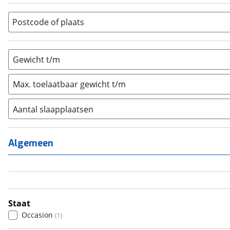
Overig
(
0
)
Vouwwagen
(
0
)
Postcode of plaats
Gewicht t/m
Max. toelaatbaar gewicht t/m
Aantal slaapplaatsen
1
(
0
)
2
(
0
)
Algemeen
3
(
0
)
4
(
0
)
5
(
0
)
6+
(
0
)
Staat
Occasion
(
1
)