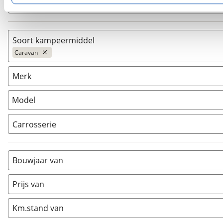
Zoeken
kun je later altijd aanpassen via de
voorkeurenpagina
.
Soort kampeermiddel
Caravan
Caravan
(
1
)
Merk
Camper
(
0
)
Vouwwagen
(
0
)
Model
Carrosserie
Alkoof
(
0
)
Busmodel
(
0
)
Bouwjaar van
Caravan
(
1
)
Half-integraal
(
0
)
Prijs van
Integraal
(
0
)
Km.stand van
Opzetunit
(
0
)