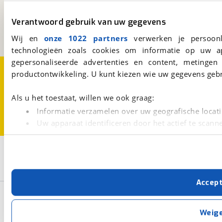
Kosterijland
15
3981 AJ
Bunnik
Verantwoord gebruik van uw gegevens
Een initiatief van
BOVAG
Wij en
onze 1022 partners
verwerken je persoonl
technologieën zoals cookies om informatie op uw a
gepersonaliseerde advertenties en content, metingen
Over viaBOVAG.nl
Disclaimer- en Privacyverklaring
productontwikkeling. U kunt kiezen wie uw gegevens gebr
Cookievoorkeuren
Vacatures
Als u het toestaat, willen we ook graag:
Informatie verzamelen over uw geografische locati
Uw apparaat identificeren door het actief te scann
Lees meer over hoe uw persoonlijke gegevens worden ve
U kunt uw toestemming op elk moment wijzigen of intrekk
3
Opslaan
Eifelland
7606 sunshine 495 TF
Caravan
Met cookies en vergelijkbare technieken zorgen we voor 
Accep
cookies zorgen ervoor dat de website goed werkt. Ook g
Basisgegevens
verbeteren. We tonen je graag relevante advertenties e
buiten onze website volgt – uiteraard op anonie
Weig
privacyverklaring
. Als je weigert, plaatsen we alleen f