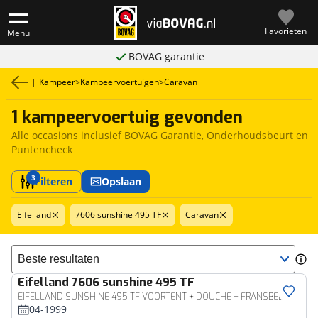
Favorieten
Menu
BOVAG garantie
|
Kampeer
>
Kampeervoertuigen
>
Caravan
1 kampeervoertuig gevonden
Alle occasions inclusief BOVAG Garantie, Onderhoudsbeurt en
Puntencheck
3
Filteren
Opslaan
Eifelland
7606 sunshine 495 TF
Caravan
Sorteer resultaten
Eifelland
7606 sunshine 495 TF
EIFELLAND SUNSHINE 495 TF VOORTENT + DOUCHE + FRANSBED
04-1999