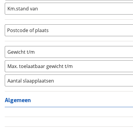
Integraal
(
0
)
Km.stand van
Opzetunit
(
0
)
Overig
(
0
)
Vouwwagen
(
0
)
Postcode of plaats
Gewicht t/m
Max. toelaatbaar gewicht t/m
Aantal slaapplaatsen
1
(
0
)
2
(
0
)
Algemeen
3
(
0
)
4
(
0
)
5
(
0
)
6+
(
0
)