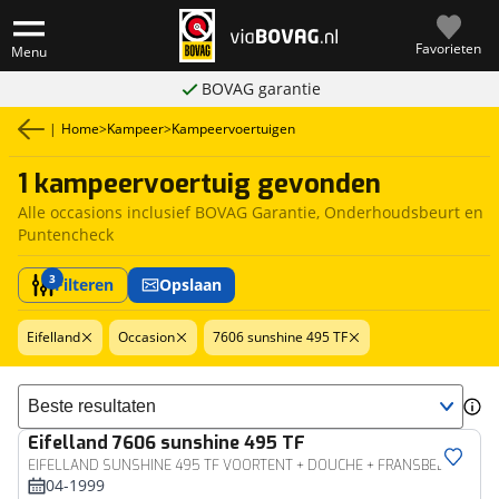
Favorieten
Menu
BOVAG garantie
|
Home
>
Kampeer
>
Kampeervoertuigen
1 kampeervoertuig gevonden
Alle occasions inclusief BOVAG Garantie, Onderhoudsbeurt en
Puntencheck
3
Filteren
Opslaan
Eifelland
Occasion
7606 sunshine 495 TF
Sorteer resultaten
Eifelland
7606 sunshine 495 TF
EIFELLAND SUNSHINE 495 TF VOORTENT + DOUCHE + FRANSBED
04-1999