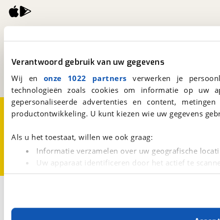
viaBOVAG.nl
Kosterijland
15
3981 AJ
Bunnik
Verantwoord gebruik van uw gegevens
Een initiatief van
BOVAG
Wij en
onze 1022 partners
verwerken je persoonl
technologieën zoals cookies om informatie op uw a
gepersonaliseerde advertenties en content, metingen
Over viaBOVAG.nl
Disclaimer- en Privacyverklaring
productontwikkeling. U kunt kiezen wie uw gegevens gebr
Cookievoorkeuren
Vacatures
Als u het toestaat, willen we ook graag:
Informatie verzamelen over uw geografische locati
Uw apparaat identificeren door het actief te scann
Lees meer over hoe uw persoonlijke gegevens worden ve
U kunt uw toestemming op elk moment wijzigen of intrekk
3
Opslaan
Eifelland
Occasion
7606 sunshine 495 TF
Met cookies en vergelijkbare technieken zorgen we voor 