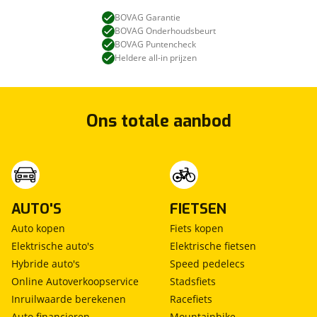
BOVAG Garantie
BOVAG Onderhoudsbeurt
BOVAG Puntencheck
Heldere all-in prijzen
Ons totale aanbod
AUTO'S
FIETSEN
Auto kopen
Fiets kopen
Elektrische auto's
Elektrische fietsen
Hybride auto's
Speed pedelecs
Online Autoverkoopservice
Stadsfiets
Inruilwaarde berekenen
Racefiets
Auto financieren
Mountainbike