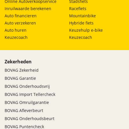
Online Autoverkoopservice
Stadsfiets
Inruilwaarde berekenen
Racefiets
Auto financieren
Mountainbike
Auto verzekeren
Hybride fiets
Auto huren
Keuzehulp e-bike
Keuzecoach
Keuzecoach
Zekerheden
BOVAG Zekerheid
BOVAG Garantie
BOVAG Onderhoudsvrij
BOVAG Import Tellercheck
BOVAG Omruilgarantie
BOVAG Afleverbeurt
BOVAG Onderhoudsbeurt
BOVAG Puntencheck