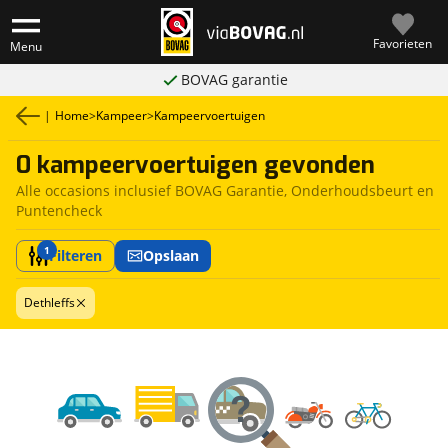
Favorieten
Menu
BOVAG garantie
|
Home
>
Kampeer
>
Kampeervoertuigen
0 kampeervoertuigen gevonden
Alle occasions inclusief BOVAG Garantie, Onderhoudsbeurt en
Puntencheck
1
Filteren
Opslaan
Dethleffs