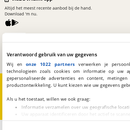
Altijd het meest recente aanbod bij de hand.
Download 'm nu.
viaBOVAG.nl
Kosterijland
15
3981 AJ
Bunnik
Verantwoord gebruik van uw gegevens
Een initiatief van
BOVAG
Wij en
onze 1022 partners
verwerken je persoonl
technologieën zoals cookies om informatie op uw a
gepersonaliseerde advertenties en content, metingen
Over viaBOVAG.nl
Disclaimer- en Privacyverklaring
productontwikkeling. U kunt kiezen wie uw gegevens gebr
Cookievoorkeuren
Vacatures
Als u het toestaat, willen we ook graag:
Informatie verzamelen over uw geografische locati
Uw apparaat identificeren door het actief te scann
Lees meer over hoe uw persoonlijke gegevens worden ve
1
U kunt uw toestemming op elk moment wijzigen of intrekk
Opslaan