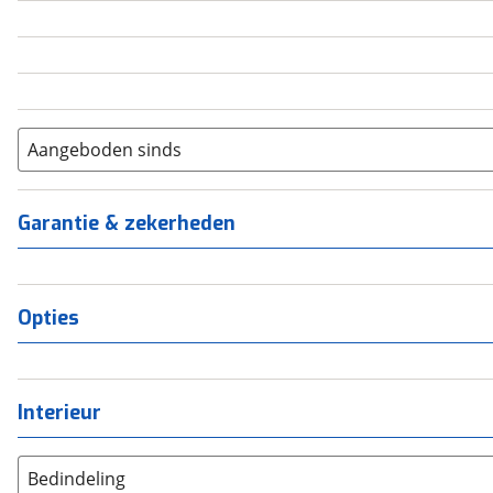
5
(
0
)
6+
(
0
)
Aangeboden sinds
Garantie & zekerheden
Opties
Interieur
Bedindeling