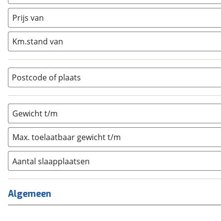
Caravan
(
0
)
Half-integraal
(
0
)
Prijs van
Integraal
(
0
)
Km.stand van
Opzetunit
(
0
)
Overig
(
0
)
Vouwwagen
(
0
)
Postcode of plaats
Gewicht t/m
Max. toelaatbaar gewicht t/m
Aantal slaapplaatsen
1
(
0
)
2
(
0
)
Algemeen
3
(
0
)
4
(
0
)