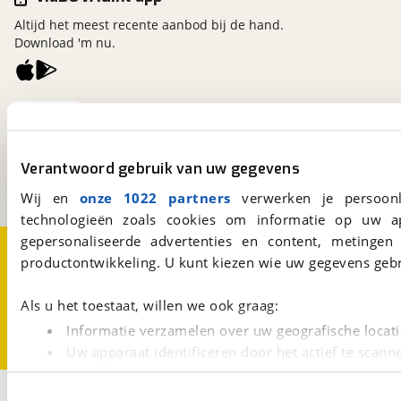
Altijd het meest recente aanbod bij de hand.
Download 'm nu.
viaBOVAG.nl
Kosterijland
15
3981 AJ
Bunnik
Verantwoord gebruik van uw gegevens
Een initiatief van
BOVAG
Wij en
onze 1022 partners
verwerken je persoonl
technologieën zoals cookies om informatie op uw a
gepersonaliseerde advertenties en content, metingen
Over viaBOVAG.nl
Disclaimer- en Privacyverklaring
productontwikkeling. U kunt kiezen wie uw gegevens gebr
Cookievoorkeuren
Vacatures
Als u het toestaat, willen we ook graag:
Informatie verzamelen over uw geografische locati
Uw apparaat identificeren door het actief te scann
Lees meer over hoe uw persoonlijke gegevens worden ve
1
U kunt uw toestemming op elk moment wijzigen of intrekk
Opslaan