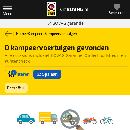
Favorieten
Menu
BOVAG garantie
|
Home
>
Kampeer
>
Kampeervoertuigen
0 kampeervoertuigen gevonden
Alle occasions inclusief BOVAG Garantie, Onderhoudsbeurt en
Puntencheck
1
Filteren
Opslaan
Dethleffs