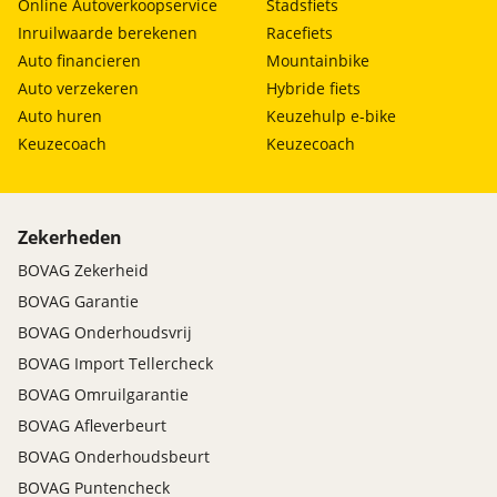
Online Autoverkoopservice
Stadsfiets
Inruilwaarde berekenen
Racefiets
Auto financieren
Mountainbike
Auto verzekeren
Hybride fiets
Auto huren
Keuzehulp e-bike
Keuzecoach
Keuzecoach
Zekerheden
BOVAG Zekerheid
BOVAG Garantie
BOVAG Onderhoudsvrij
BOVAG Import Tellercheck
BOVAG Omruilgarantie
BOVAG Afleverbeurt
BOVAG Onderhoudsbeurt
BOVAG Puntencheck