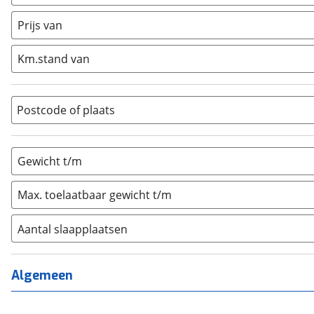
Caravan
(
0
)
Half-integraal
(
0
)
Prijs van
Integraal
(
0
)
Km.stand van
Opzetunit
(
0
)
Overig
(
0
)
Vouwwagen
(
0
)
Postcode of plaats
Gewicht t/m
Max. toelaatbaar gewicht t/m
Aantal slaapplaatsen
1
(
0
)
2
(
0
)
Algemeen
3
(
0
)
4
(
0
)