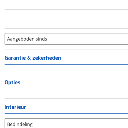
5
(
0
)
6+
(
0
)
Aangeboden sinds
Garantie & zekerheden
Opties
Interieur
Bedindeling