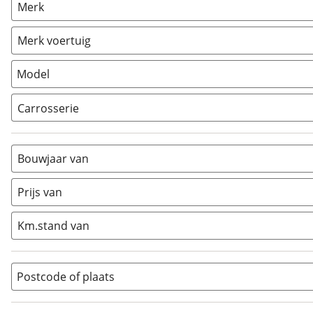
Merk
Caravan
(
0
)
Vouwwagen
(
0
)
Merk voertuig
Model
Carrosserie
Alkoof
(
0
)
Busmodel
(
0
)
Bouwjaar van
Caravan
(
0
)
Half-integraal
(
0
)
Prijs van
Integraal
(
4
)
Km.stand van
Opzetunit
(
0
)
Overig
(
0
)
Vouwwagen
(
0
)
Postcode of plaats