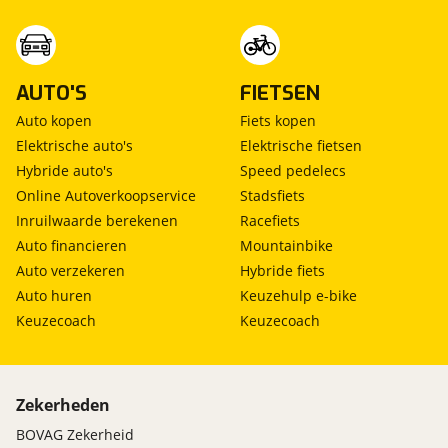
AUTO'S
FIETSEN
Auto kopen
Fiets kopen
Elektrische auto's
Elektrische fietsen
Hybride auto's
Speed pedelecs
Online Autoverkoopservice
Stadsfiets
Inruilwaarde berekenen
Racefiets
Auto financieren
Mountainbike
Auto verzekeren
Hybride fiets
Auto huren
Keuzehulp e-bike
Keuzecoach
Keuzecoach
Zekerheden
BOVAG Zekerheid