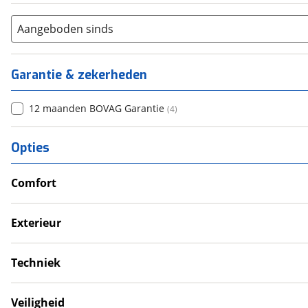
Aangeboden sinds
Garantie & zekerheden
12 maanden BOVAG Garantie
(
4
)
Opties
Comfort
Douche
Televisie
Exterieur
Verwarmde leefruimte
Dakluik
Wasruimte met toilet
Fietsendrager
Techniek
Luifel
Omvormer
Schotel
Schoonwatertank
Veiligheid