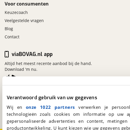
Voor consumenten
Keuzecoach
Veelgestelde vragen
Blog
Contact
viaBOVAG.nl app
Altijd het meest recente aanbod bij de hand.
Download 'm nu.
viaBOVAG.nl
Verantwoord gebruik van uw gegevens
Kosterijland
15
3981 AJ
Bunnik
Wij en
onze 1022 partners
verwerken je persoonl
Een initiatief van
technologieën zoals cookies om informatie op uw a
BOVAG
gepersonaliseerde advertenties en content, metingen
productontwikkeling. U kunt kiezen wie uw gegevens gebr