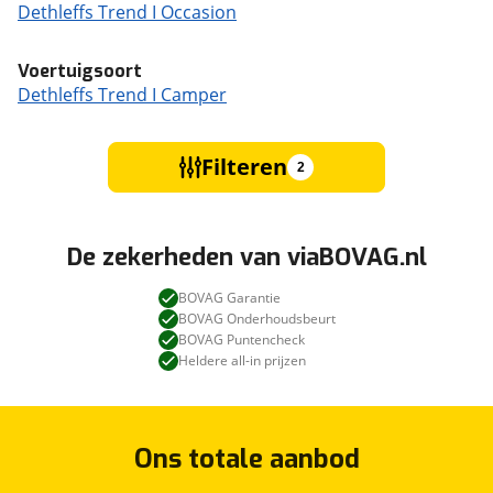
Dethleffs Trend I Occasion
Voertuigsoort
Dethleffs Trend I Camper
Filteren
2
De zekerheden van viaBOVAG.nl
BOVAG Garantie
BOVAG Onderhoudsbeurt
BOVAG Puntencheck
Heldere all-in prijzen
Ons totale aanbod