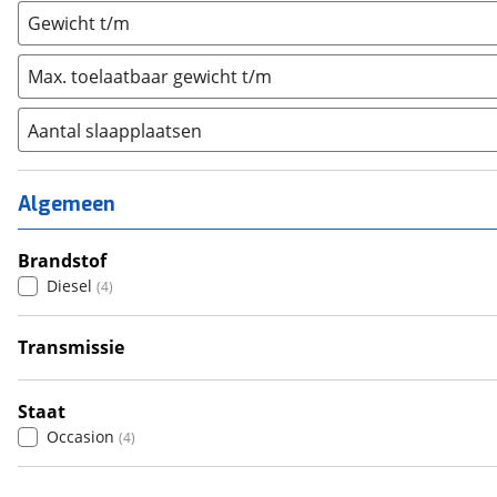
Gewicht t/m
Max. toelaatbaar gewicht t/m
Aantal slaapplaatsen
1
(
0
)
2
(
0
)
Algemeen
3
(
0
)
4
Brandstof
(
3
)
Diesel
(
4
)
5
(
1
)
6+
(
0
)
Transmissie
Handgeschakeld
(
3
)
Automatisch
(
1
)
Staat
Occasion
(
4
)