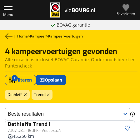
Favorieten
Menu
BOVAG garantie
|
Home
>
Kampeer
>
Kampeervoertuigen
4 kampeervoertuigen gevonden
Alle occasions inclusief BOVAG Garantie, Onderhoudsbeurt en
Puntencheck
2
Filteren
Opslaan
Dethleffs
Trend I
Sorteer resultaten
Dethleffs
Trend I
7057 DBL - 160PK - Veel extra's
45.250 km