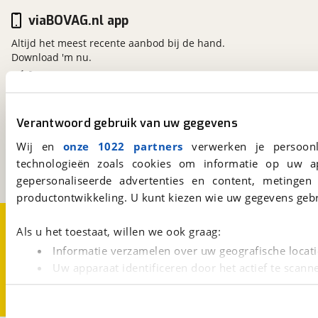
viaBOVAG.nl app
Altijd het meest recente aanbod bij de hand.
Download 'm nu.
viaBOVAG.nl
Verantwoord gebruik van uw gegevens
Kosterijland
15
3981 AJ
Bunnik
Wij en
onze 1022 partners
verwerken je persoonl
Een initiatief van
technologieën zoals cookies om informatie op uw a
BOVAG
gepersonaliseerde advertenties en content, metingen
productontwikkeling. U kunt kiezen wie uw gegevens gebr
Over viaBOVAG.nl
Disclaimer- en Privacyverklaring
Als u het toestaat, willen we ook graag:
Cookievoorkeuren
Vacatures
Informatie verzamelen over uw geografische locati
Uw apparaat identificeren door het actief te scann
Lees meer over hoe uw persoonlijke gegevens worden ve
U kunt uw toestemming op elk moment wijzigen of intrekk