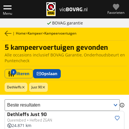
Favorieten
Menu
BOVAG garantie
|
Home
>
Kampeer
>
Kampeervoertuigen
5 kampeervoertuigen gevonden
Alle occasions inclusief BOVAG Garantie, Onderhoudsbeurt en
Puntencheck
2
Filteren
Opslaan
Dethleffs
Just 90
Sorteer resultaten
Dethleffs
Just 90
Queensbed + Hefbed ZGAN
24.871 km