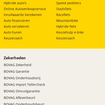
Hybride auto's
Speed pedelecs
Online Autoverkoopservice
Stadsfiets
Inruilwaarde berekenen
Racefiets
Auto financieren
Mountainbike
Auto verzekeren
Hybride fiets
Auto huren
Keuzehulp e-bike
Keuzecoach
Keuzecoach
Zekerheden
BOVAG Zekerheid
BOVAG Garantie
BOVAG Onderhoudsvrij
BOVAG Import Tellercheck
BOVAG Omruilgarantie
BOVAG Afleverbeurt
BOVAG Onderhoudsbeurt