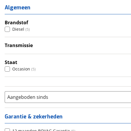
2
(
1
)
Algemeen
3
(
0
)
4
Brandstof
(
4
)
Diesel
(
5
)
5
(
0
)
6+
(
0
)
Transmissie
Handgeschakeld
(
5
)
Staat
Occasion
(
5
)
Aangeboden sinds
Garantie & zekerheden
12 maanden BOVAG Garantie