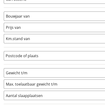
Alkoof
(
0
)
Busmodel
(
0
)
Bouwjaar van
Caravan
(
0
)
Half-integraal
(
4
)
Prijs van
Integraal
(
0
)
Km.stand van
Opzetunit
(
0
)
Overig
(
1
)
Vouwwagen
(
0
)
Postcode of plaats
Gewicht t/m
Max. toelaatbaar gewicht t/m
Aantal slaapplaatsen
1
(
0
)