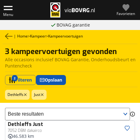
Favorieten
Menu
BOVAG garantie
|
Home
>
Kampeer
>
Kampeervoertuigen
3 kampeervoertuigen gevonden
Alle occasions inclusief BOVAG Garantie, Onderhoudsbeurt en
Puntencheck
2
Filteren
Opslaan
Dethleffs
Just
Sorteer resultaten
Dethleffs
Just
7052 DBM dakairco
46.583 km