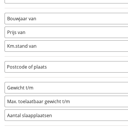
Alkoof
(
0
)
Busmodel
(
0
)
Bouwjaar van
Caravan
(
0
)
Half-integraal
(
3
)
Prijs van
Integraal
(
0
)
Km.stand van
Opzetunit
(
0
)
Overig
(
0
)
Vouwwagen
(
0
)
Postcode of plaats
Gewicht t/m
Max. toelaatbaar gewicht t/m
Aantal slaapplaatsen
1
(
0
)