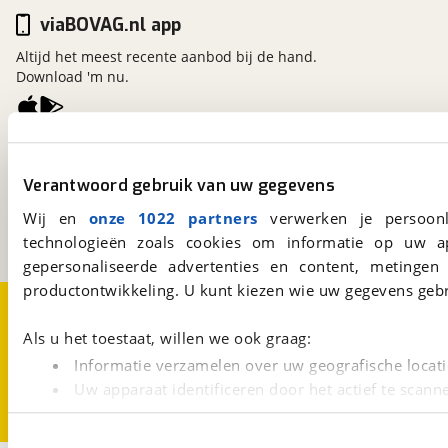
viaBOVAG.nl app
Altijd het meest recente aanbod bij de hand.
Download 'm nu.
viaBOVAG.nl
Kosterijland
15
Verantwoord gebruik van uw gegevens
3981 AJ
Bunnik
Wij en
onze 1022 partners
verwerken je persoonl
Een initiatief van
BOVAG
technologieën zoals cookies om informatie op uw a
gepersonaliseerde advertenties en content, metingen
productontwikkeling. U kunt kiezen wie uw gegevens gebr
Over viaBOVAG.nl
Disclaimer- en Privacyverklaring
Cookievoorkeuren
Vacatures
Als u het toestaat, willen we ook graag:
Informatie verzamelen over uw geografische locati
Uw apparaat identificeren door het actief te scann
Lees meer over hoe uw persoonlijke gegevens worden ve
U kunt uw toestemming op elk moment wijzigen of intrekk