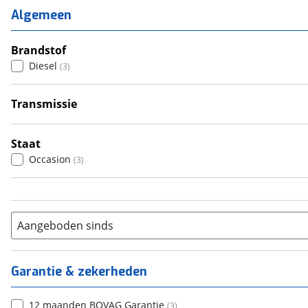
2
(
0
)
Algemeen
3
(
0
)
4
Brandstof
(
3
)
Diesel
(
3
)
5
(
0
)
6+
(
0
)
Transmissie
Handgeschakeld
(
3
)
Staat
Occasion
(
3
)
Aangeboden sinds
Garantie & zekerheden
12 maanden BOVAG Garantie
(
3
)