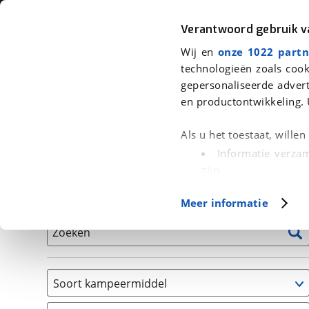
Auto
Fiets
Moto
Verantwoord gebruik 
Wij en
onze 1022 partn
<
Terug
|
Home
>
Kampeer
>
Kampeervoertuigen
technologieën zoals cook
gepersonaliseerde advert
We hebben 0 kampeervoertuigen v
en productontwikkeling. 
Alle occasions inclusief BOVAG Garantie, Onderhou
Als u het toestaat, wille
Informatie verzam
zijn
Uw apparaat id
Basisgegevens
Meer informatie
(fingerprinting)
Lees meer over hoe uw
Zoeken
detailgedeelte
in. U k
Cookieverklaring.
Soort kampeermiddel
Met cookies en vergelij
Caravan
Functionele cookies zorg
(
0
)