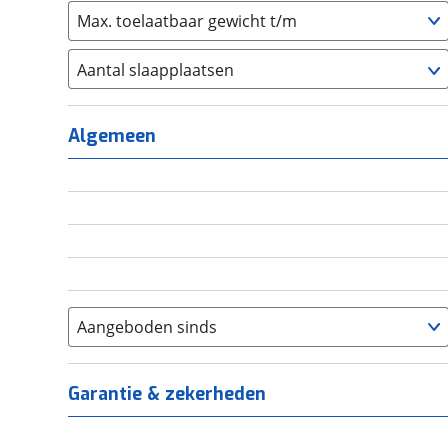
Max. toelaatbaar gewicht t/m
Aantal slaapplaatsen
1
(
0
)
2
(
0
)
Algemeen
3
(
0
)
4
(
0
)
5
(
0
)
6+
(
0
)
Aangeboden sinds
Garantie & zekerheden