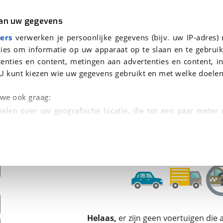
r
Kampeer
van uw gegevens
ers
verwerken je persoonlijke gegevens (bijv. uw IP-adres)
ies om informatie op uw apparaat op te slaan en te gebruik
enties en content, metingen aan advertenties en content, in
oor je gevonden
U kunt kiezen wie uw gegevens gebruikt en met welke doelen
dsbeurt en Puntencheck
n we ook graag:
elen over uw geografische locatie, die tot een paar meter
entificeren door het actief te scannen op specifieke
 persoonlijke gegevens worden verwerkt en stel uw voo
unt uw toestemming op elk moment wijzigen of in
kbare technieken zorgen we voor een betere en meer persoon
Helaas,
er zijn geen voertuigen die
en ervoor dat de website goed werkt. Ook gebruiken we anal