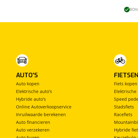
Lengtebed
(
0
)
Ronde zit
(
0
)
BOVA
Slaapbank
(
0
)
Standaardzit
(
0
)
Vast bed
(
0
)
Treinzit
(
0
)
Vrijstaand bed
(
0
)
Middendinette
(
0
)
AUTO'S
FIETSE
Auto kopen
Fiets kopen
Elektrische auto's
Elektrische 
Hybride auto's
Speed pede
Online Autoverkoopservice
Stadsfiets
Inruilwaarde berekenen
Racefiets
Auto financieren
Mountainbi
Auto verzekeren
Hybride fie
Auto huren
Keuzehulp 