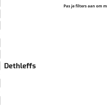
erbeteren. We tonen je graag relevante advertenties en geb
Pas je filters aan om 
ag op en buiten onze website volgt – uiteraard op anoni
laimer en privacyverklaring
. Als je weigert, plaatsen we a
che cookies. Je voorkeuren kun je later altijd aan
Dethleffs