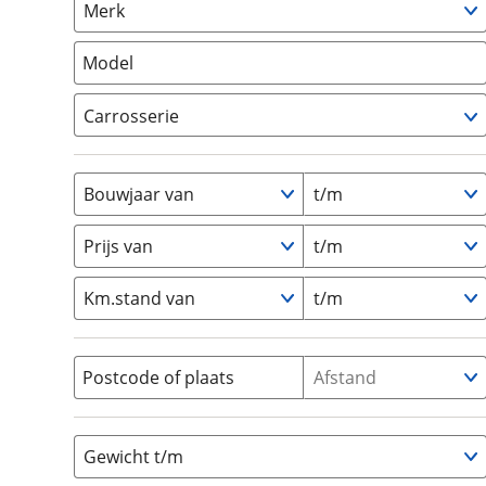
Merk
om de site continu te v
Camper
(
0
)
technologie die je gedr
Vouwwagen
(
0
)
Model
weten? Bekijk onze
disc
en beperkte analytis
Carrosserie
voorkeurenpagina
.
Alkoof
(
0
)
Busmodel
(
0
)
Bouwjaar van
t/m
Caravan
(
0
)
Half-integraal
(
0
)
Prijs van
t/m
Integraal
(
0
)
Km.stand van
t/m
Opzetunit
(
0
)
Overig
(
0
)
Vouwwagen
(
0
)
Postcode of plaats
Afstand
Gewicht t/m