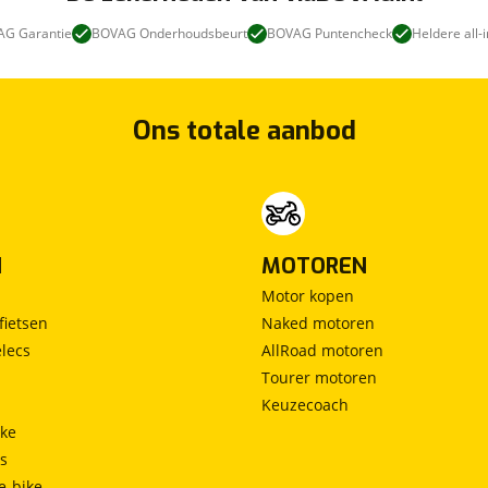
G Garantie
BOVAG Onderhoudsbeurt
BOVAG Puntencheck
Heldere all-i
Ons totale aanbod
N
MOTOREN
Motor kopen
fietsen
Naked motoren
lecs
AllRoad motoren
Tourer motoren
Keuzecoach
ke
ts
e-bike