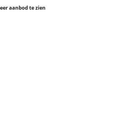
ruiken daarvoor
meer aanbod te zien
eme basis. Meer
lleen functionele
passen via de