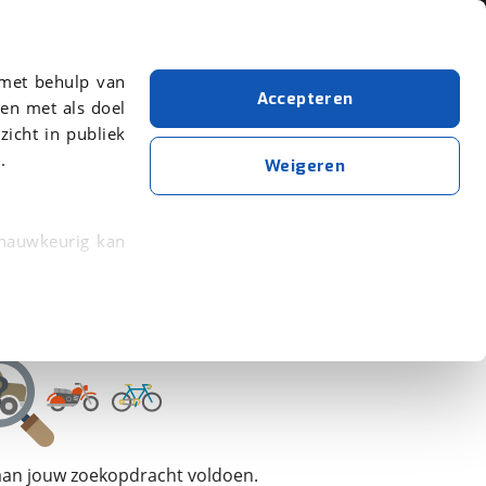
Over viaBOVAG.nl
 met behulp van
Accepteren
en met als doel
zicht in publiek
.
Dethleffs
Weigeren
Wis alle filters
Zoekopdracht opslaan
 nauwkeurig kan
 eigenschappen
rkeuren in het
trekken in de
lijke ervaring.
 aan jouw zoekopdracht voldoen.
ytische cookies