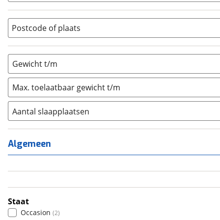
Overig
(
0
)
Vouwwagen
(
0
)
Postcode of plaats
Gewicht t/m
Max. toelaatbaar gewicht t/m
Aantal slaapplaatsen
1
(
0
)
2
(
0
)
Algemeen
3
(
1
)
4
(
1
)
5
(
0
)
6+
(
0
)
Staat
Occasion
(
2
)