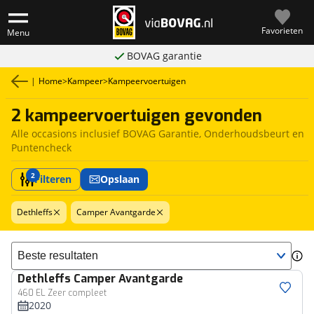
Favorieten
Menu
BOVAG garantie
|
Home
>
Kampeer
>
Kampeervoertuigen
2 kampeervoertuigen gevonden
Alle occasions inclusief BOVAG Garantie, Onderhoudsbeurt en
Puntencheck
2
Filteren
Opslaan
Dethleffs
Camper Avantgarde
Sorteer resultaten
Dethleffs
Camper Avantgarde
460 EL Zeer compleet
2020