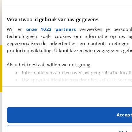
viaBOVAG.nl
Kosterijland
15
Verantwoord gebruik van uw gegevens
3981 AJ
Bunnik
Een initiatief van
Wij en
onze 1022 partners
verwerken je persoonl
BOVAG
technologieën zoals cookies om informatie op uw a
gepersonaliseerde advertenties en content, metingen
productontwikkeling. U kunt kiezen wie uw gegevens gebr
Over viaBOVAG.nl
Disclaimer- en Privacyverklaring
Cookievoorkeuren
Vacatures
Als u het toestaat, willen we ook graag:
Informatie verzamelen over uw geografische locati
Uw apparaat identificeren door het actief te scann
Lees meer over hoe uw persoonlijke gegevens worden ve
U kunt uw toestemming op elk moment wijzigen of intrekk
2
Opslaan
Met cookies en vergelijkbare technieken zorgen we voor 
Dethleffs
Camper Avantgarde
Accep
cookies zorgen ervoor dat de website goed werkt. Ook g
verbeteren. We tonen je graag relevante advertenties e
Basisgegevens
buiten onze website volgt – uiteraard op anonie