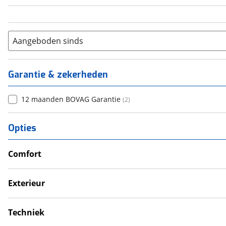
Aangeboden sinds
Garantie & zekerheden
12 maanden BOVAG Garantie
(
2
)
Opties
Comfort
Verwarmde leefruimte
Wasruimte met toilet
Exterieur
Dakluik
Fietsendrager
Techniek
Luifel
Eigen accu