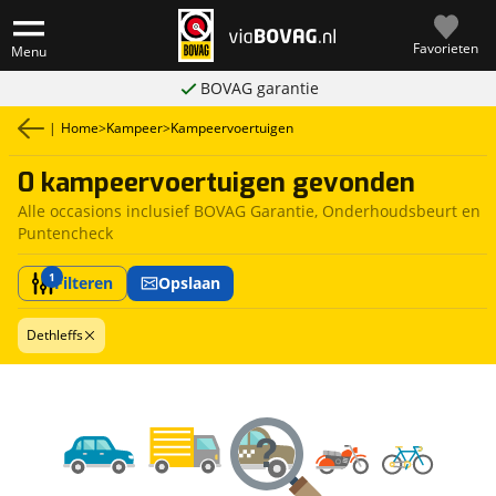
Favorieten
Menu
BOVAG garantie
|
Home
>
Kampeer
>
Kampeervoertuigen
0 kampeervoertuigen gevonden
Alle occasions inclusief BOVAG Garantie, Onderhoudsbeurt en
Puntencheck
1
Filteren
Opslaan
Dethleffs