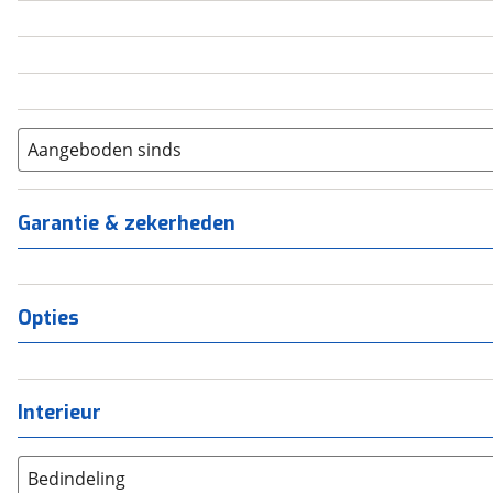
5
(
0
)
6+
(
0
)
Aangeboden sinds
Garantie & zekerheden
Opties
Interieur
Bedindeling