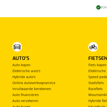
Lengtebed
(
0
)
Ronde zit
(
0
)
BOVA
Slaapbank
(
0
)
Standaardzit
(
0
)
Vast bed
(
0
)
Treinzit
(
0
)
Vrijstaand bed
(
0
)
Middendinette
(
0
)
AUTO'S
FIETSE
Auto kopen
Fiets kopen
Elektrische auto's
Elektrische 
Hybride auto's
Speed pede
Online Autoverkoopservice
Stadsfiets
Inruilwaarde berekenen
Racefiets
Auto financieren
Mountainbi
Auto verzekeren
Hybride fie
Auto huren
Keuzehulp 