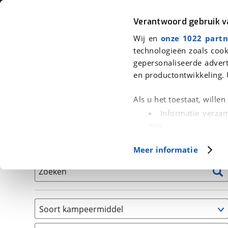
Auto
Fiets
Moto
Verantwoord gebruik 
Wij en
onze 1022 partn
<
Terug
|
Home
>
Kampeer
>
Kampeervoertuigen
technologieën zoals cook
gepersonaliseerde advert
We hebben 0 kampeervoertuigen v
en productontwikkeling. 
Alle occasions inclusief BOVAG Garantie, Onderhou
Als u het toestaat, wille
Informatie verzam
zijn
Uw apparaat id
Basisgegevens
Meer informatie
(fingerprinting)
Lees meer over hoe uw
Zoeken
detailgedeelte
in. U k
Cookieverklaring.
Soort kampeermiddel
Met cookies en vergelij
Caravan
Functionele cookies zorg
(
0
)