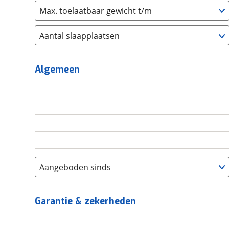
Max. toelaatbaar gewicht t/m
Aantal slaapplaatsen
1
(
0
)
2
(
0
)
Algemeen
3
(
0
)
4
(
0
)
5
(
0
)
6+
(
0
)
Aangeboden sinds
Garantie & zekerheden