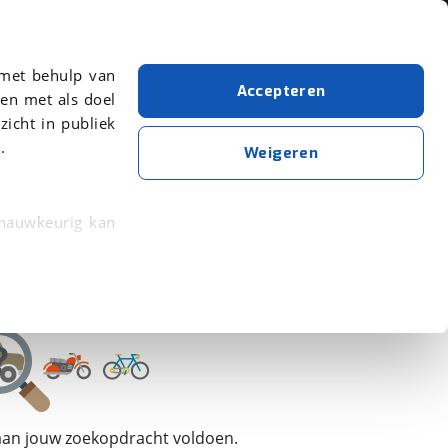
Over viaBOVAG.nl
 met behulp van
Accepteren
en met als doel
zicht in publiek
.
Citroën
Weigeren
Wis alle filters
Zoekopdracht opslaan
 nauwkeurig kan
 eigenschappen
rkeuren in het
trekken in de
lijke ervaring.
 aan jouw zoekopdracht voldoen.
ytische cookies