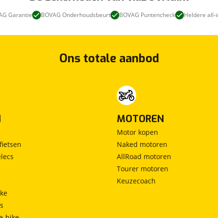
G Garantie
BOVAG Onderhoudsbeurt
BOVAG Puntencheck
Heldere all-i
Ons totale aanbod
N
MOTOREN
Motor kopen
fietsen
Naked motoren
lecs
AllRoad motoren
Tourer motoren
Keuzecoach
ke
ts
e-bike