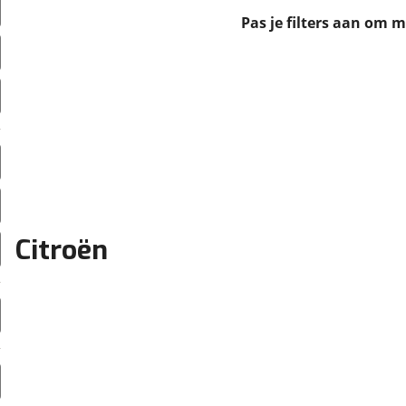
erbeteren. We tonen je graag relevante advertenties en geb
Pas je filters aan om 
ag op en buiten onze website volgt – uiteraard op anoni
laimer en privacyverklaring
. Als je weigert, plaatsen we a
che cookies. Je voorkeuren kun je later altijd aan
Citroën