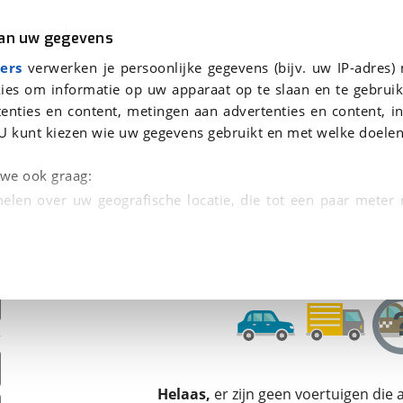
r
Kampeer
van uw gegevens
ers
verwerken je persoonlijke gegevens (bijv. uw IP-adres)
ies om informatie op uw apparaat op te slaan en te gebruik
enties en content, metingen aan advertenties en content, in
oor je gevonden
U kunt kiezen wie uw gegevens gebruikt en met welke doelen
dsbeurt en Puntencheck
n we ook graag:
elen over uw geografische locatie, die tot een paar meter
entificeren door het actief te scannen op specifieke
 persoonlijke gegevens worden verwerkt en stel uw voo
unt uw toestemming op elk moment wijzigen of in
kbare technieken zorgen we voor een betere en meer persoon
Helaas,
er zijn geen voertuigen die
en ervoor dat de website goed werkt. Ook gebruiken we anal