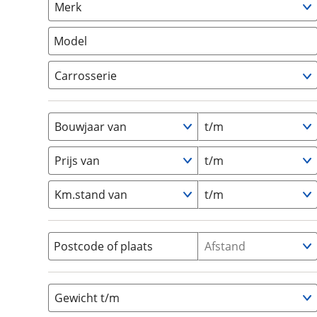
Merk
om de site continu te v
Camper
(
0
)
technologie die je gedr
Vouwwagen
(
0
)
Model
weten? Bekijk onze
disc
en beperkte analytis
Carrosserie
voorkeurenpagina
.
Alkoof
(
0
)
Busmodel
(
0
)
Bouwjaar van
t/m
Caravan
(
0
)
Half-integraal
(
0
)
Prijs van
t/m
Integraal
(
0
)
Km.stand van
t/m
Opzetunit
(
0
)
Overig
(
0
)
Vouwwagen
(
0
)
Postcode of plaats
Afstand
Gewicht t/m