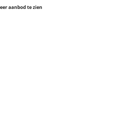
ruiken daarvoor
meer aanbod te zien
eme basis. Meer
lleen functionele
passen via de