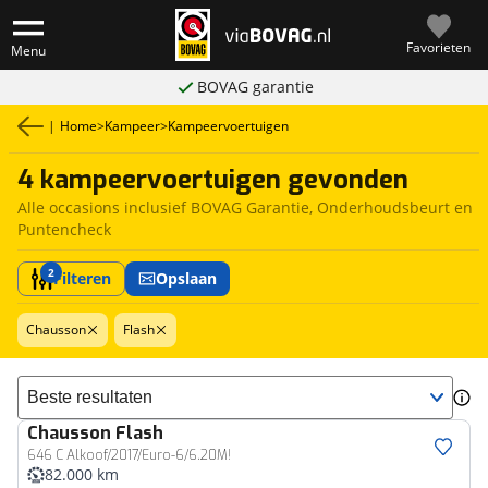
Favorieten
Menu
BOVAG garantie
|
Home
>
Kampeer
>
Kampeervoertuigen
4 kampeervoertuigen gevonden
Alle occasions inclusief BOVAG Garantie, Onderhoudsbeurt en
Puntencheck
2
Filteren
Opslaan
Chausson
Flash
Sorteer resultaten
Chausson
Flash
646 C Alkoof/2017/Euro-6/6.20M!
82.000 km