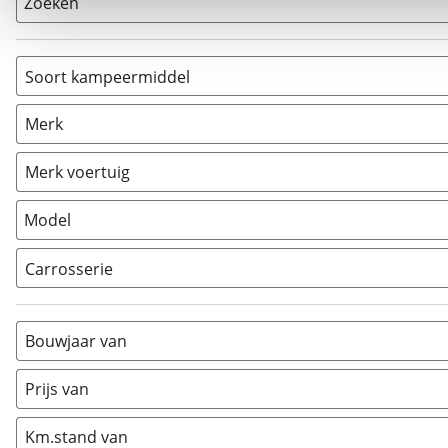
Zoeken
Soort kampeermiddel
Camper
(
4
)
Merk
Caravan
(
0
)
Vouwwagen
(
0
)
Merk voertuig
Model
Carrosserie
Alkoof
(
1
)
Busmodel
(
0
)
Bouwjaar van
Caravan
(
0
)
Half-integraal
(
2
)
Prijs van
Integraal
(
0
)
Km.stand van
Opzetunit
(
0
)