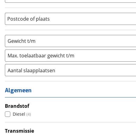
Overig
(
1
)
Vouwwagen
(
0
)
Postcode of plaats
Gewicht t/m
Max. toelaatbaar gewicht t/m
Aantal slaapplaatsen
1
(
0
)
2
(
1
)
Algemeen
3
(
0
)
4
Brandstof
(
1
)
5
Diesel
(
0
)
(
4
)
6+
(
1
)
Transmissie