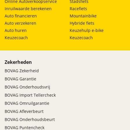
Online Autoverkoopservice
Stadsfiets
Inruilwaarde berekenen
Racefiets
Auto financieren
Mountainbike
Auto verzekeren
Hybride fiets
Auto huren
Keuzehulp e-bike
Keuzecoach
Keuzecoach
Zekerheden
BOVAG Zekerheid
BOVAG Garantie
BOVAG Onderhoudsvrij
BOVAG Import Tellercheck
BOVAG Omruilgarantie
BOVAG Afleverbeurt
BOVAG Onderhoudsbeurt
BOVAG Puntencheck