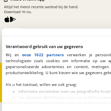
Altijd het meest recente aanbod bij de hand.
Download 'm nu.
viaBOVAG.nl
Kosterijland
15
3981 AJ
Bunnik
Verantwoord gebruik van uw gegevens
Een initiatief van
BOVAG
Wij en
onze 1022 partners
verwerken je persoonl
technologieën zoals cookies om informatie op uw a
gepersonaliseerde advertenties en content, metingen
Over viaBOVAG.nl
Disclaimer- en Privacyverklaring
productontwikkeling. U kunt kiezen wie uw gegevens gebr
Cookievoorkeuren
Vacatures
Als u het toestaat, willen we ook graag:
Informatie verzamelen over uw geografische locati
Uw apparaat identificeren door het actief te scann
Lees meer over hoe uw persoonlijke gegevens worden ve
1
U kunt uw toestemming op elk moment wijzigen of intrekk
Opslaan