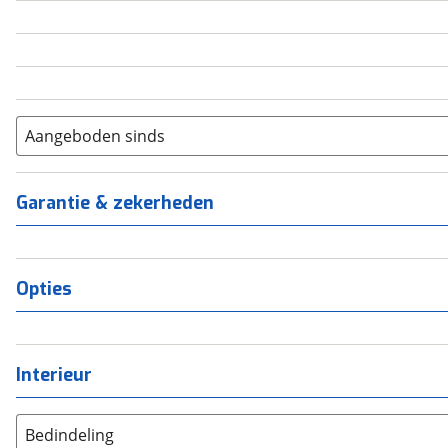
5
(
0
)
6+
(
0
)
Aangeboden sinds
Garantie & zekerheden
Opties
Interieur
Bedindeling