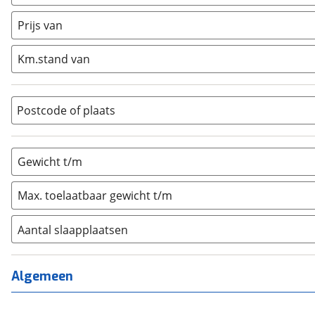
Caravan
(
0
)
Half-integraal
(
0
)
Prijs van
Integraal
(
0
)
Km.stand van
Opzetunit
(
0
)
Overig
(
0
)
Vouwwagen
(
0
)
Postcode of plaats
Gewicht t/m
Max. toelaatbaar gewicht t/m
Aantal slaapplaatsen
1
(
0
)
2
(
0
)
Algemeen
3
(
0
)
4
(
0
)