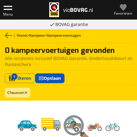
Favorieten
Menu
BOVAG garantie
|
Home
>
Kampeer
>
Kampeervoertuigen
0 kampeervoertuigen gevonden
Alle occasions inclusief BOVAG Garantie, Onderhoudsbeurt en
Puntencheck
1
Filteren
Opslaan
Chausson