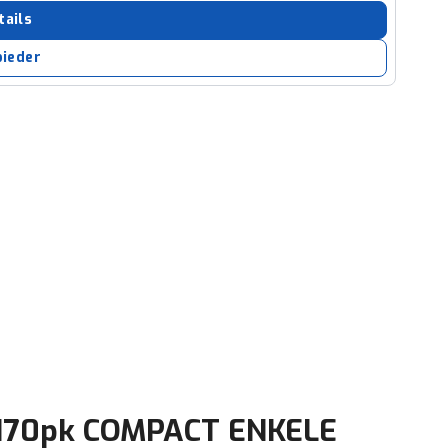
ruiken daarvoor
tails
eme basis. Meer
bieder
lleen functionele
passen via de
0 170pk COMPACT ENKELE