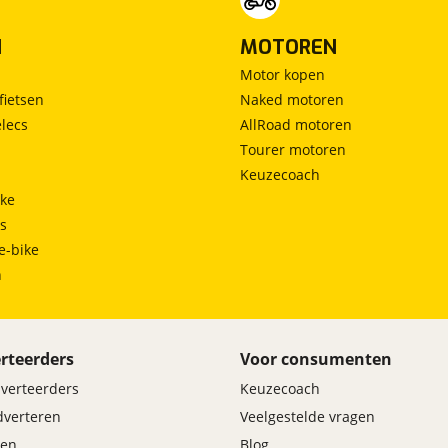
N
MOTOREN
Motor kopen
fietsen
Naked motoren
lecs
AllRoad motoren
Tourer motoren
Keuzecoach
ke
ts
e-bike
h
rteerders
Voor consumenten
dverteerders
Keuzecoach
adverteren
Veelgestelde vragen
en
Blog