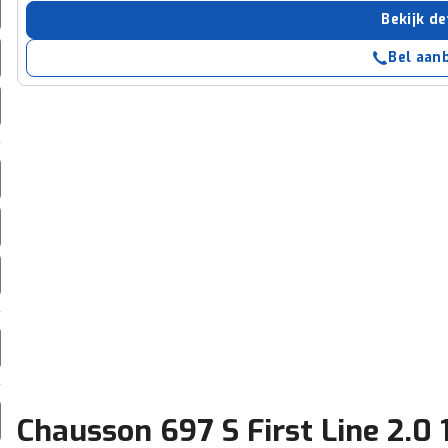
erbeteren. We tonen je graag relevante advertenties en geb
Bekijk de
ag op en buiten onze website volgt – uiteraard op anoni
Bel aan
laimer en privacyverklaring
. Als je weigert, plaatsen we a
che cookies. Je voorkeuren kun je later altijd aan
Chausson 697 S First Line 2.