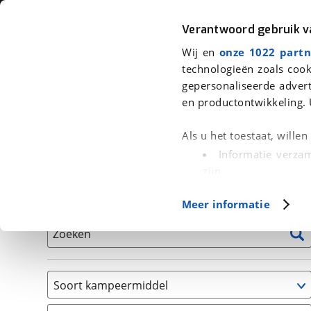
Auto
Fiets
Moto
Verantwoord gebruik 
Wij en
onze 1022 partn
<
Terug
|
Home
>
Kampeer
>
Kampeervoertuigen
technologieën zoals cook
gepersonaliseerde advert
We hebben 1 kampeervoertuig voor
en productontwikkeling. 
Alle occasions inclusief BOVAG Garantie, Onderhou
Als u het toestaat, wille
Informatie verzam
zijn
Uw apparaat id
Basisgegevens
Meer informatie
(fingerprinting)
Lees meer over hoe uw
Zoeken
detailgedeelte
in. U k
Cookieverklaring.
Soort kampeermiddel
Met cookies en vergelij
Camper
Functionele cookies zorg
(
1
)