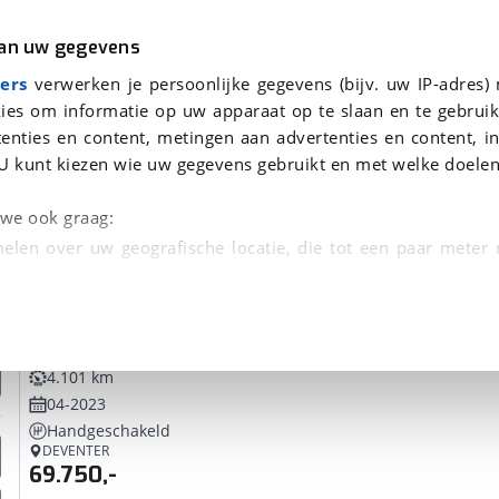
r
Kampeer
van uw gegevens
ers
verwerken je persoonlijke gegevens (bijv. uw IP-adres)
ies om informatie op uw apparaat op te slaan en te gebruik
enties en content, metingen aan advertenties en content, in
 je gevonden
U kunt kiezen wie uw gegevens gebruikt en met welke doelen
Chausson
Occasio
dsbeurt en Puntencheck
n we ook graag:
elen over uw geografische locatie, die tot een paar meter
entificeren door het actief te scannen op specifieke
Chausson
697 S First Line 2.0 170pk COMPACT ENKE
 persoonlijke gegevens worden verwerkt en stel uw voo
4.101 km
unt uw toestemming op elk moment wijzigen of in
04-2023
Handgeschakeld
DEVENTER
kbare technieken zorgen we voor een betere en meer persoon
69.750,-
en ervoor dat de website goed werkt. Ook gebruiken we anal