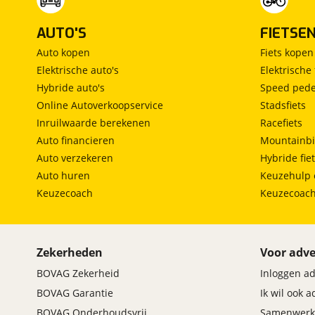
AUTO'S
FIETSE
Auto kopen
Fiets kopen
Elektrische auto's
Elektrische 
Hybride auto's
Speed pede
Online Autoverkoopservice
Stadsfiets
Inruilwaarde berekenen
Racefiets
Auto financieren
Mountainbi
Auto verzekeren
Hybride fie
Auto huren
Keuzehulp 
Keuzecoach
Keuzecoac
Zekerheden
Voor adve
BOVAG Zekerheid
Inloggen a
BOVAG Garantie
Ik wil ook 
BOVAG Onderhoudsvrij
Samenwerk