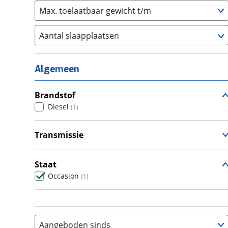
Max. toelaatbaar gewicht t/m
Aantal slaapplaatsen
1
(
0
)
2
(
0
)
Algemeen
3
(
0
)
4
Brandstof
(
0
)
Diesel
(
1
)
5
(
0
)
6+
(
0
)
Transmissie
Handgeschakeld
(
1
)
Staat
Occasion
(
1
)
Aangeboden sinds