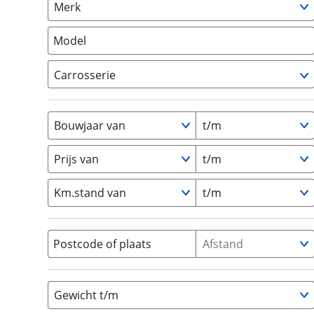
Merk
om de site continu te v
Caravan
(
0
)
technologie die je gedr
Vouwwagen
(
0
)
Model
weten? Bekijk onze
disc
en beperkte analytis
Carrosserie
voorkeurenpagina
.
Alkoof
(
0
)
Busmodel
(
0
)
Bouwjaar van
t/m
Caravan
(
0
)
Half-integraal
(
0
)
Prijs van
t/m
Integraal
(
0
)
Km.stand van
t/m
Opzetunit
(
0
)
Overig
(
0
)
Vouwwagen
(
0
)
Postcode of plaats
Afstand
Gewicht t/m