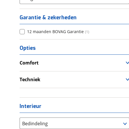
Garantie & zekerheden
12 maanden BOVAG Garantie
(
1
)
Opties
Comfort
Airco
Douche
Techniek
Schoonwatertank
Interieur
Bedindeling