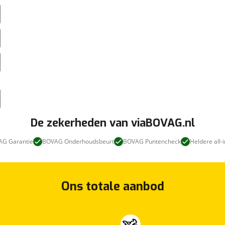
De zekerheden van viaBOVAG.nl
G Garantie
BOVAG Onderhoudsbeurt
BOVAG Puntencheck
Heldere all-i
Ons totale aanbod