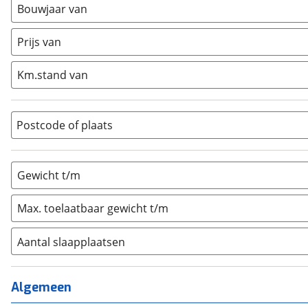
Busmodel
(
0
)
Bouwjaar van
Caravan
(
0
)
Prijs van
Half-integraal
(
0
)
Integraal
(
0
)
Km.stand van
Opzetunit
(
0
)
Overig
(
0
)
Vouwwagen
(
0
)
Postcode of plaats
Gewicht t/m
Max. toelaatbaar gewicht t/m
Aantal slaapplaatsen
1
(
0
)
2
(
0
)
Algemeen
3
(
0
)