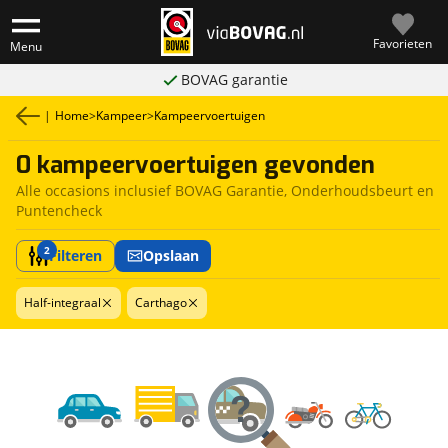
Favorieten
Menu
BOVAG garantie
|
Home
>
Kampeer
>
Kampeervoertuigen
0 kampeervoertuigen gevonden
Alle occasions inclusief BOVAG Garantie, Onderhoudsbeurt en
Puntencheck
2
Filteren
Opslaan
Half-integraal
Carthago