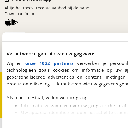
Altijd het meest recente aanbod bij de hand.
Download 'm nu.
viaBOVAG.nl
Kosterijland
15
3981 AJ
Bunnik
Verantwoord gebruik van uw gegevens
Een initiatief van
BOVAG
Wij en
onze 1022 partners
verwerken je persoonl
technologieën zoals cookies om informatie op uw a
gepersonaliseerde advertenties en content, metingen
Over viaBOVAG.nl
Disclaimer- en Privacyverklaring
productontwikkeling. U kunt kiezen wie uw gegevens gebr
Cookievoorkeuren
Vacatures
Als u het toestaat, willen we ook graag:
Informatie verzamelen over uw geografische locati
Uw apparaat identificeren door het actief te scann
Lees meer over hoe uw persoonlijke gegevens worden ve
2
U kunt uw toestemming op elk moment wijzigen of intrekk
Opslaan