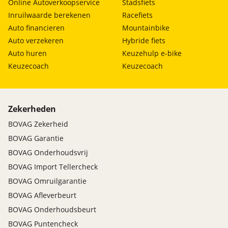
Online Autoverkoopservice
Stadsfiets
Inruilwaarde berekenen
Racefiets
Auto financieren
Mountainbike
Auto verzekeren
Hybride fiets
Auto huren
Keuzehulp e-bike
Keuzecoach
Keuzecoach
Zekerheden
BOVAG Zekerheid
BOVAG Garantie
BOVAG Onderhoudsvrij
BOVAG Import Tellercheck
BOVAG Omruilgarantie
BOVAG Afleverbeurt
BOVAG Onderhoudsbeurt
BOVAG Puntencheck