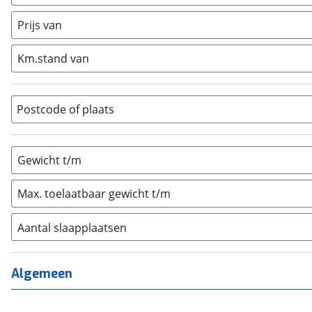
Caravan
(
0
)
Half-integraal
(
0
)
Prijs van
Integraal
(
0
)
Km.stand van
Opzetunit
(
0
)
Overig
(
0
)
Vouwwagen
(
0
)
Postcode of plaats
Gewicht t/m
Max. toelaatbaar gewicht t/m
Aantal slaapplaatsen
1
(
0
)
2
(
0
)
Algemeen
3
(
0
)
4
(
0
)