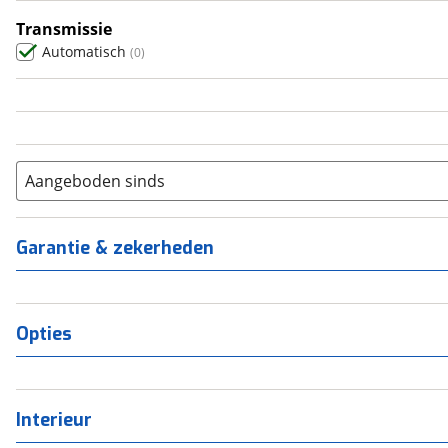
5
(
0
)
Transmissie
6+
(
0
)
Automatisch
(
0
)
Aangeboden sinds
Garantie & zekerheden
Opties
Interieur