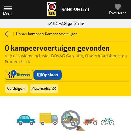
Favorieten
Menu
BOVAG garantie
|
Home
>
Kampeer
>
Kampeervoertuigen
0 kampeervoertuigen gevonden
Alle occasions inclusief BOVAG Garantie, Onderhoudsbeurt en
Puntencheck
2
Filteren
Opslaan
Carthago
Automatisch