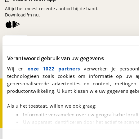
Altijd het meest recente aanbod bij de hand.
Download 'm nu.
viaBOVAG.nl
Kosterijland
15
3981 AJ
Bunnik
Verantwoord gebruik van uw gegevens
Een initiatief van
BOVAG
Wij en
onze 1022 partners
verwerken je persoonl
technologieën zoals cookies om informatie op uw a
gepersonaliseerde advertenties en content, metingen
Over viaBOVAG.nl
Disclaimer- en Privacyverklaring
productontwikkeling. U kunt kiezen wie uw gegevens gebr
Cookievoorkeuren
Vacatures
Als u het toestaat, willen we ook graag:
Informatie verzamelen over uw geografische locati
Uw apparaat identificeren door het actief te scann
Lees meer over hoe uw persoonlijke gegevens worden ve
2
U kunt uw toestemming op elk moment wijzigen of intrekk
Opslaan