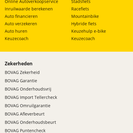
Online Autoverkoopservice
Stadsfiets
Inruilwaarde berekenen
Racefiets
Auto financieren
Mountainbike
Auto verzekeren
Hybride fiets
Auto huren
Keuzehulp e-bike
Keuzecoach
Keuzecoach
Zekerheden
BOVAG Zekerheid
BOVAG Garantie
BOVAG Onderhoudsvrij
BOVAG Import Tellercheck
BOVAG Omruilgarantie
BOVAG Afleverbeurt
BOVAG Onderhoudsbeurt
BOVAG Puntencheck