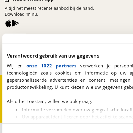
Altijd het meest recente aanbod bij de hand.
Download 'm nu.
viaBOVAG.nl
Kosterijland
15
3981 AJ
Bunnik
Verantwoord gebruik van uw gegevens
Een initiatief van
BOVAG
Wij en
onze 1022 partners
verwerken je persoonl
technologieën zoals cookies om informatie op uw a
gepersonaliseerde advertenties en content, metingen
Over viaBOVAG.nl
Disclaimer- en Privacyverklaring
productontwikkeling. U kunt kiezen wie uw gegevens gebr
Cookievoorkeuren
Vacatures
Als u het toestaat, willen we ook graag:
Informatie verzamelen over uw geografische locati
Uw apparaat identificeren door het actief te scann
Lees meer over hoe uw persoonlijke gegevens worden ve
1
U kunt uw toestemming op elk moment wijzigen of intrekk
Opslaan