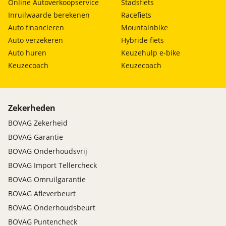
Online Autoverkoopservice
Stadsfiets
Inruilwaarde berekenen
Racefiets
Auto financieren
Mountainbike
Auto verzekeren
Hybride fiets
Auto huren
Keuzehulp e-bike
Keuzecoach
Keuzecoach
Zekerheden
BOVAG Zekerheid
BOVAG Garantie
BOVAG Onderhoudsvrij
BOVAG Import Tellercheck
BOVAG Omruilgarantie
BOVAG Afleverbeurt
BOVAG Onderhoudsbeurt
BOVAG Puntencheck