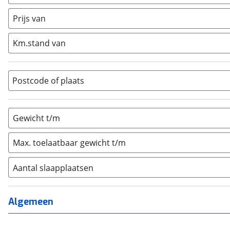
Caravan
(
0
)
Half-integraal
(
0
)
Prijs van
Integraal
(
0
)
Km.stand van
Opzetunit
(
0
)
Overig
(
0
)
Vouwwagen
(
0
)
Postcode of plaats
Gewicht t/m
Max. toelaatbaar gewicht t/m
Aantal slaapplaatsen
1
(
0
)
2
(
0
)
Algemeen
3
(
0
)
4
(
0
)