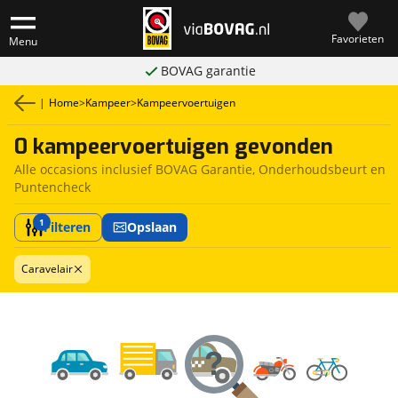
Favorieten
Menu
BOVAG garantie
|
Home
>
Kampeer
>
Kampeervoertuigen
0 kampeervoertuigen gevonden
Alle occasions inclusief BOVAG Garantie, Onderhoudsbeurt en
Puntencheck
1
Filteren
Opslaan
Caravelair