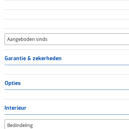
5
(
0
)
6+
(
0
)
Aangeboden sinds
Garantie & zekerheden
Opties
Interieur
Bedindeling