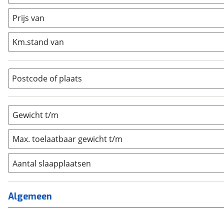
Caravan
(
0
)
Half-integraal
(
0
)
Prijs van
Integraal
(
0
)
Km.stand van
Opzetunit
(
0
)
Overig
(
0
)
Vouwwagen
(
0
)
Postcode of plaats
Gewicht t/m
Max. toelaatbaar gewicht t/m
Aantal slaapplaatsen
1
(
0
)
2
(
0
)
Algemeen
3
(
0
)
4
(
0
)