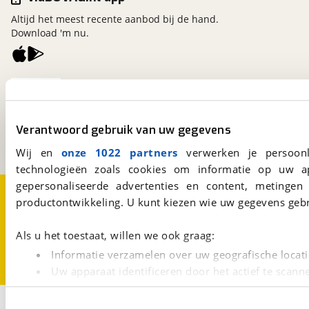
Altijd het meest recente aanbod bij de hand.
Download 'm nu.
viaBOVAG.nl
Kosterijland
15
3981 AJ
Bunnik
Verantwoord gebruik van uw gegevens
Een initiatief van
BOVAG
Wij en
onze 1022 partners
verwerken je persoonl
technologieën zoals cookies om informatie op uw a
gepersonaliseerde advertenties en content, metingen
Over viaBOVAG.nl
Disclaimer- en Privacyverklaring
productontwikkeling. U kunt kiezen wie uw gegevens gebr
Cookievoorkeuren
Vacatures
Als u het toestaat, willen we ook graag:
Informatie verzamelen over uw geografische locati
Uw apparaat identificeren door het actief te scann
Lees meer over hoe uw persoonlijke gegevens worden ve
2
U kunt uw toestemming op elk moment wijzigen of intrekk
Opslaan