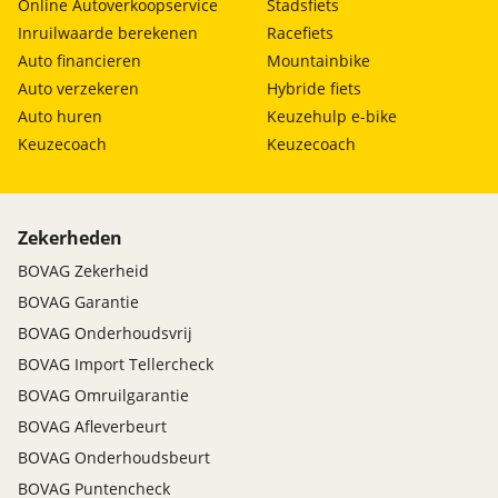
Online Autoverkoopservice
Stadsfiets
Inruilwaarde berekenen
Racefiets
Auto financieren
Mountainbike
Auto verzekeren
Hybride fiets
Auto huren
Keuzehulp e-bike
Keuzecoach
Keuzecoach
Zekerheden
BOVAG Zekerheid
BOVAG Garantie
BOVAG Onderhoudsvrij
BOVAG Import Tellercheck
BOVAG Omruilgarantie
BOVAG Afleverbeurt
BOVAG Onderhoudsbeurt
BOVAG Puntencheck