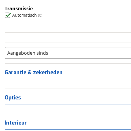
5
(
0
)
Transmissie
6+
(
0
)
Automatisch
(
0
)
Aangeboden sinds
Garantie & zekerheden
Opties
Interieur