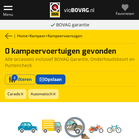
Favorieten
Menu
BOVAG garantie
|
Home
>
Kampeer
>
Kampeervoertuigen
0 kampeervoertuigen gevonden
Alle occasions inclusief BOVAG Garantie, Onderhoudsbeurt en
Puntencheck
2
Filteren
Opslaan
Carado
Automatisch