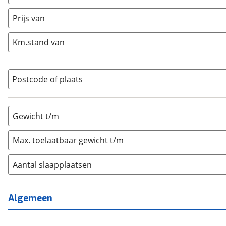
Caravan
(
0
)
Half-integraal
(
0
)
Prijs van
Integraal
(
0
)
Km.stand van
Opzetunit
(
0
)
Overig
(
0
)
Vouwwagen
(
0
)
Postcode of plaats
Gewicht t/m
Max. toelaatbaar gewicht t/m
Aantal slaapplaatsen
1
(
0
)
2
(
0
)
Algemeen
3
(
0
)
4
(
0
)