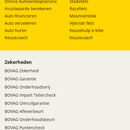
Online Autoverkoopservice
Stadsfiets
Inruilwaarde berekenen
Racefiets
Auto financieren
Mountainbike
Auto verzekeren
Hybride fiets
Auto huren
Keuzehulp e-bike
Keuzecoach
Keuzecoach
Zekerheden
BOVAG Zekerheid
BOVAG Garantie
BOVAG Onderhoudsvrij
BOVAG Import Tellercheck
BOVAG Omruilgarantie
BOVAG Afleverbeurt
BOVAG Onderhoudsbeurt
BOVAG Puntencheck