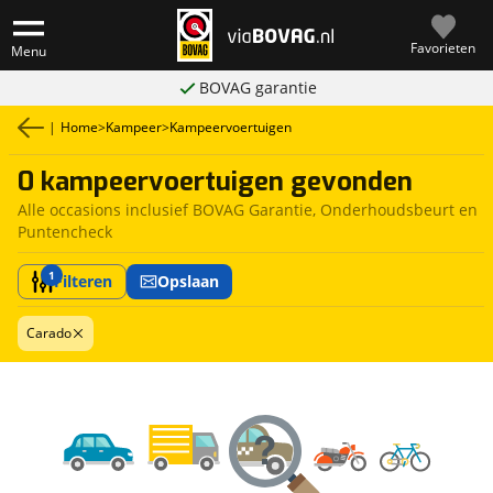
Favorieten
Menu
BOVAG garantie
|
Home
>
Kampeer
>
Kampeervoertuigen
0 kampeervoertuigen gevonden
Alle occasions inclusief BOVAG Garantie, Onderhoudsbeurt en
Puntencheck
1
Filteren
Opslaan
Carado