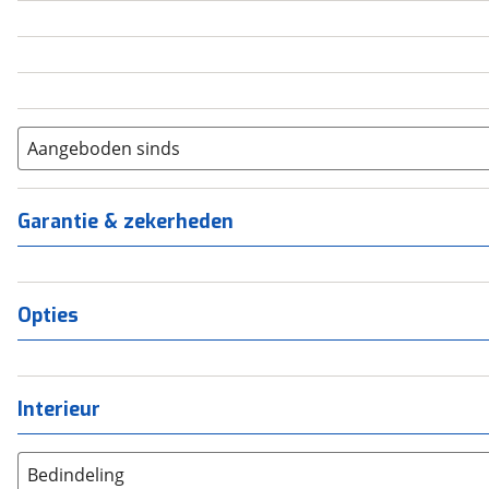
5
(
0
)
6+
(
0
)
Aangeboden sinds
Garantie & zekerheden
Opties
Interieur
Bedindeling