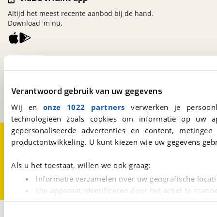
Altijd het meest recente aanbod bij de hand.
Download 'm nu.
viaBOVAG.nl
Kosterijland
15
3981 AJ
Bunnik
Verantwoord gebruik van uw gegevens
Een initiatief van
BOVAG
Wij en
onze 1022 partners
verwerken je persoonl
technologieën zoals cookies om informatie op uw a
gepersonaliseerde advertenties en content, metingen
Over viaBOVAG.nl
Disclaimer- en Privacyverklaring
productontwikkeling. U kunt kiezen wie uw gegevens gebr
Cookievoorkeuren
Vacatures
Als u het toestaat, willen we ook graag:
Informatie verzamelen over uw geografische locati
Uw apparaat identificeren door het actief te scann
Lees meer over hoe uw persoonlijke gegevens worden ve
1
U kunt uw toestemming op elk moment wijzigen of intrekk
Opslaan