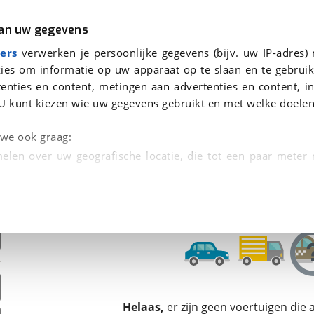
r
Kampeer
van uw gegevens
ers
verwerken je persoonlijke gegevens (bijv. uw IP-adres)
ies om informatie op uw apparaat op te slaan en te gebruik
enties en content, metingen aan advertenties en content, in
oor je gevonden
U kunt kiezen wie uw gegevens gebruikt en met welke doelen
dsbeurt en Puntencheck
n we ook graag:
elen over uw geografische locatie, die tot een paar meter
entificeren door het actief te scannen op specifieke
 persoonlijke gegevens worden verwerkt en stel uw voo
unt uw toestemming op elk moment wijzigen of in
kbare technieken zorgen we voor een betere en meer persoon
Helaas,
er zijn geen voertuigen die
en ervoor dat de website goed werkt. Ook gebruiken we anal