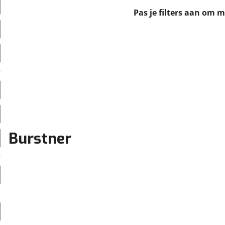
erbeteren. We tonen je graag relevante advertenties en geb
Pas je filters aan om 
ag op en buiten onze website volgt – uiteraard op anoni
laimer en privacyverklaring
. Als je weigert, plaatsen we a
che cookies. Je voorkeuren kun je later altijd aan
Burstner