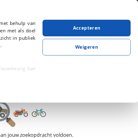
Over viaBOVAG.nl
 met behulp van
Accepteren
en met als doel
zicht in publiek
.
Burstner
Weigeren
Wis alle filters
Zoekopdracht opslaan
 nauwkeurig kan
 eigenschappen
rkeuren in het
trekken in de
lijke ervaring.
 aan jouw zoekopdracht voldoen.
ytische cookies