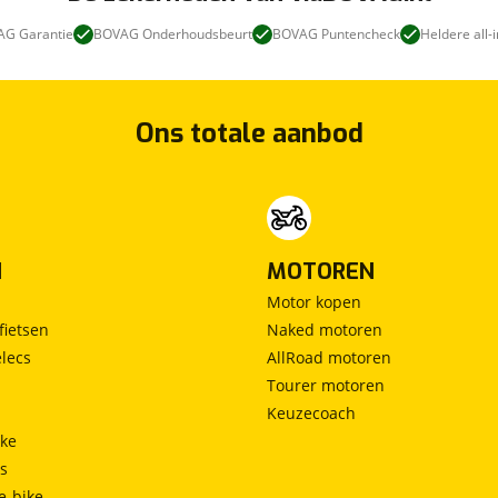
G Garantie
BOVAG Onderhoudsbeurt
BOVAG Puntencheck
Heldere all-i
Ons totale aanbod
N
MOTOREN
Motor kopen
fietsen
Naked motoren
lecs
AllRoad motoren
Tourer motoren
Keuzecoach
ke
ts
e-bike