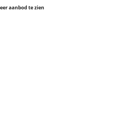
ruiken daarvoor
meer aanbod te zien
eme basis. Meer
lleen functionele
passen via de