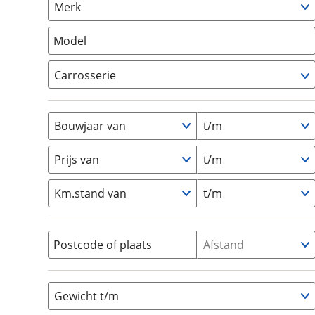
Merk
om de site continu te v
Camper
(
0
)
technologie die je gedr
Vouwwagen
(
0
)
Model
weten? Bekijk onze
disc
en beperkte analytis
Carrosserie
voorkeurenpagina
.
Alkoof
(
0
)
Busmodel
(
0
)
Bouwjaar van
t/m
Caravan
(
0
)
Half-integraal
(
0
)
Prijs van
t/m
Integraal
(
0
)
Km.stand van
t/m
Opzetunit
(
0
)
Overig
(
0
)
Vouwwagen
(
0
)
Postcode of plaats
Afstand
Gewicht t/m