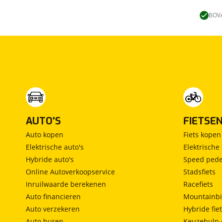
Lengtebed
(
0
)
Ronde zit
(
0
)
BOVA
Slaapbank
(
0
)
Standaardzit
(
0
)
Vast bed
(
0
)
Treinzit
(
0
)
Vrijstaand bed
(
0
)
Middendinette
(
0
)
AUTO'S
FIETSE
Auto kopen
Fiets kopen
Elektrische auto's
Elektrische 
Hybride auto's
Speed pede
Online Autoverkoopservice
Stadsfiets
Inruilwaarde berekenen
Racefiets
Auto financieren
Mountainbi
Auto verzekeren
Hybride fie
Auto huren
Keuzehulp 