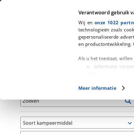
Auto
Fiets
Moto
Verantwoord gebruik 
Wij en
onze 1022 partn
<
Terug
|
Home
>
Kampeer
>
Kampeervoertuigen
technologieën zoals cook
gepersonaliseerde advert
We hebben 0 kampeervoertuigen v
en productontwikkeling. 
Alle occasions inclusief BOVAG Garantie, Onderhou
Als u het toestaat, wille
Informatie verzam
zijn
Uw apparaat id
Basisgegevens
Meer informatie
(fingerprinting)
Lees meer over hoe uw
Zoeken
detailgedeelte
in. U k
Cookieverklaring.
Soort kampeermiddel
Met cookies en vergelij
Caravan
Functionele cookies zorg
(
0
)