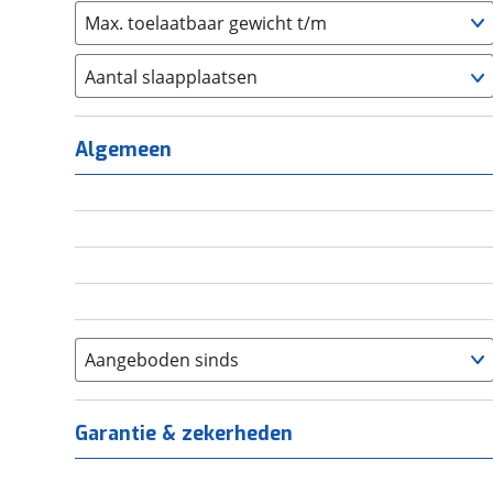
Max. toelaatbaar gewicht t/m
Aantal slaapplaatsen
1
(
0
)
2
(
0
)
Algemeen
3
(
0
)
4
(
0
)
5
(
0
)
6+
(
0
)
Aangeboden sinds
Garantie & zekerheden