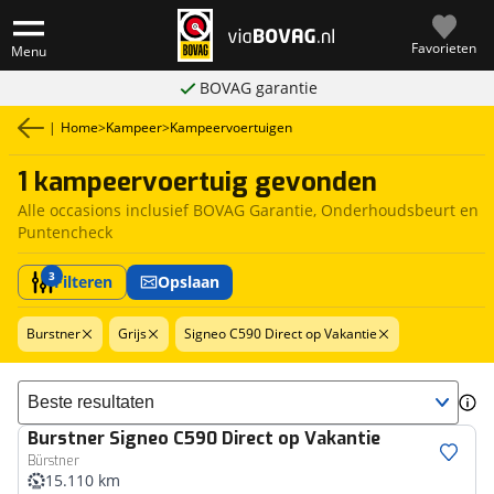
Favorieten
Menu
BOVAG garantie
|
Home
>
Kampeer
>
Kampeervoertuigen
1 kampeervoertuig gevonden
Alle occasions inclusief BOVAG Garantie, Onderhoudsbeurt en
Puntencheck
3
Filteren
Opslaan
Burstner
Grijs
Signeo C590 Direct op Vakantie
Sorteer resultaten
Burstner
Signeo C590 Direct op Vakantie
Bürstner
15.110 km