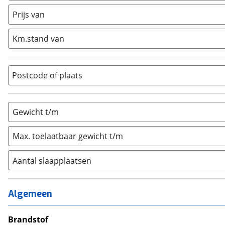
Half-integraal
(
0
)
Prijs van
Integraal
(
0
)
Km.stand van
Opzetunit
(
0
)
Overig
(
0
)
Vouwwagen
(
0
)
Postcode of plaats
Gewicht t/m
Max. toelaatbaar gewicht t/m
Aantal slaapplaatsen
1
(
0
)
2
(
0
)
Algemeen
3
(
0
)
4
Brandstof
(
0
)