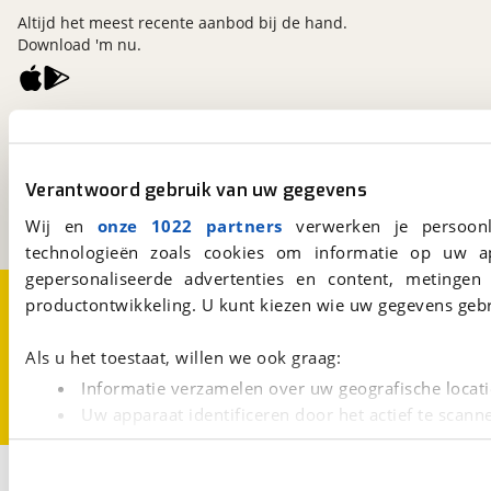
Altijd het meest recente aanbod bij de hand.
Download 'm nu.
viaBOVAG.nl
Kosterijland
15
3981 AJ
Bunnik
Verantwoord gebruik van uw gegevens
Een initiatief van
BOVAG
Wij en
onze 1022 partners
verwerken je persoonl
technologieën zoals cookies om informatie op uw a
gepersonaliseerde advertenties en content, metingen
Over viaBOVAG.nl
Disclaimer- en Privacyverklaring
productontwikkeling. U kunt kiezen wie uw gegevens gebr
Cookievoorkeuren
Vacatures
Als u het toestaat, willen we ook graag:
Informatie verzamelen over uw geografische locati
Uw apparaat identificeren door het actief te scann
Lees meer over hoe uw persoonlijke gegevens worden ve
U kunt uw toestemming op elk moment wijzigen of intrekk
3
Opslaan