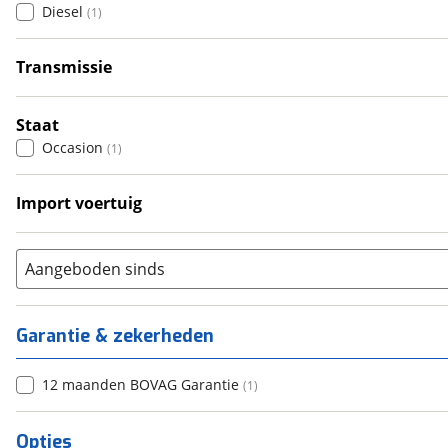
Diesel
(
1
)
5
(
0
)
6+
(
0
)
Transmissie
Automatisch
(
1
)
Staat
Occasion
(
1
)
Import voertuig
Ja
(
1
)
Aangeboden sinds
Garantie & zekerheden
12 maanden BOVAG Garantie
(
1
)
Opties