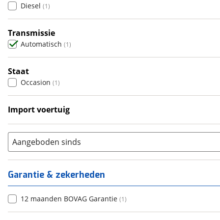
Diesel
(
1
)
5
(
0
)
6+
(
0
)
Transmissie
Automatisch
(
1
)
Staat
Occasion
(
1
)
Import voertuig
Ja
(
1
)
Aangeboden sinds
Garantie & zekerheden
12 maanden BOVAG Garantie
(
1
)