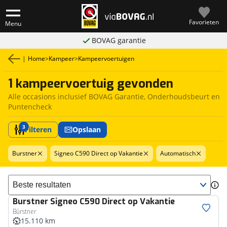
Favorieten
Menu
BOVAG garantie
|
Home
>
Kampeer
>
Kampeervoertuigen
1 kampeervoertuig gevonden
Alle occasions inclusief BOVAG Garantie, Onderhoudsbeurt en
Puntencheck
3
Filteren
Opslaan
Burstner
Signeo C590 Direct op Vakantie
Automatisch
Sorteer resultaten
Burstner
Signeo C590 Direct op Vakantie
Bürstner
15.110 km