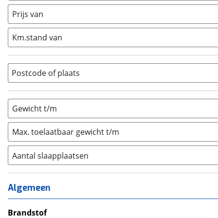
Half-integraal
(
0
)
Prijs van
Integraal
(
0
)
Km.stand van
Opzetunit
(
0
)
Overig
(
0
)
Vouwwagen
(
0
)
Postcode of plaats
Gewicht t/m
Max. toelaatbaar gewicht t/m
Aantal slaapplaatsen
1
(
0
)
2
(
0
)
Algemeen
3
(
0
)
4
Brandstof
(
0
)