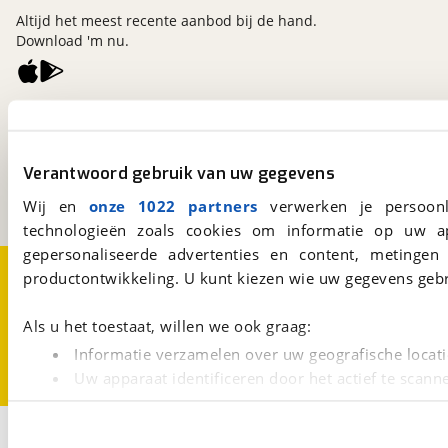
Altijd het meest recente aanbod bij de hand.
Download 'm nu.
viaBOVAG.nl
Kosterijland
15
3981 AJ
Bunnik
Verantwoord gebruik van uw gegevens
Een initiatief van
BOVAG
Wij en
onze 1022 partners
verwerken je persoonl
technologieën zoals cookies om informatie op uw a
gepersonaliseerde advertenties en content, metingen
Over viaBOVAG.nl
Disclaimer- en Privacyverklaring
productontwikkeling. U kunt kiezen wie uw gegevens gebr
Cookievoorkeuren
Vacatures
Als u het toestaat, willen we ook graag:
Informatie verzamelen over uw geografische locati
Uw apparaat identificeren door het actief te scann
Lees meer over hoe uw persoonlijke gegevens worden ve
U kunt uw toestemming op elk moment wijzigen of intrekk
3
Opslaan