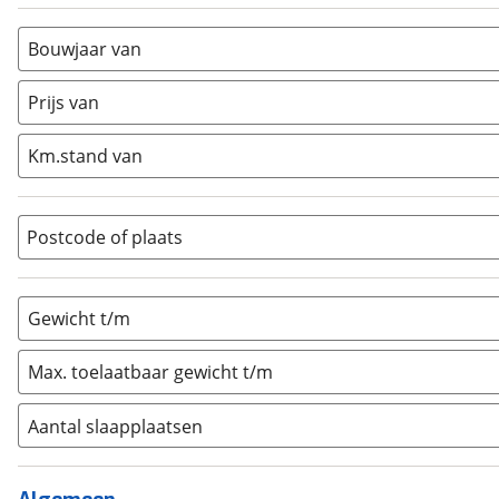
Alkoof
(
0
)
Busmodel
(
0
)
Bouwjaar van
Caravan
(
1
)
Half-integraal
(
0
)
Prijs van
Integraal
(
0
)
Km.stand van
Opzetunit
(
0
)
Overig
(
0
)
Vouwwagen
(
0
)
Postcode of plaats
Gewicht t/m
Max. toelaatbaar gewicht t/m
Aantal slaapplaatsen
1
(
0
)
2
(
0
)