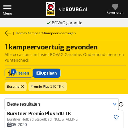
Favorieten
Menu
BOVAG garantie
|
Home
>
Kampeer
>
Kampeervoertuigen
1 kampeervoertuig gevonden
Alle occasions inclusief BOVAG Garantie, Onderhoudsbeurt en
Puntencheck
2
Filteren
Opslaan
Burstner
Premio Plus 510 TK
Sorteer resultaten
Burstner
Premio Plus 510 TK
Bürstner Hefbed Stapelbed INCL. STALLING
05-2020