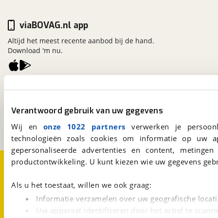
viaBOVAG.nl app
Altijd het meest recente aanbod bij de hand.
Download 'm nu.
viaBOVAG.nl
Kosterijland
15
3981 AJ
Bunnik
Verantwoord gebruik van uw gegevens
Een initiatief van
Wij en
onze 1022 partners
verwerken je persoonl
BOVAG
technologieën zoals cookies om informatie op uw a
gepersonaliseerde advertenties en content, metingen
Over viaBOVAG.nl
Disclaimer- en Privacyverklaring
productontwikkeling. U kunt kiezen wie uw gegevens gebr
Cookievoorkeuren
Vacatures
Als u het toestaat, willen we ook graag:
Informatie verzamelen over uw geografische locati
Uw apparaat identificeren door het actief te scann