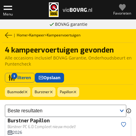
Favorieten
Menu
BOVAG garantie
|
Home
>
Kampeer
>
Kampeervoertuigen
4 kampeervoertuigen gevonden
Alle occasions inclusief BOVAG Garantie, Onderhoudsbeurt en
Puntencheck
3
Filteren
Opslaan
Busmodel
Burstner
Papillon
Sorteer resultaten
Burstner
Papillon
Bürstner PC 6.0 Compleet nieuw model!
2026