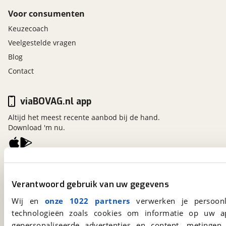
Voor consumenten
Keuzecoach
Veelgestelde vragen
Blog
Contact
viaBOVAG.nl app
Altijd het meest recente aanbod bij de hand.
Download 'm nu.
viaBOVAG.nl
Kosterijland
15
Verantwoord gebruik van uw gegevens
3981 AJ
Bunnik
Wij en
onze 1022 partners
verwerken je persoonl
Een initiatief van
BOVAG
technologieën zoals cookies om informatie op uw a
gepersonaliseerde advertenties en content, metingen