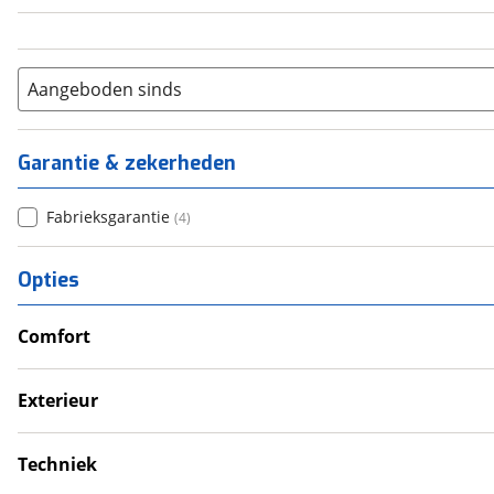
Aangeboden sinds
Garantie & zekerheden
Fabrieksgarantie
(
4
)
Opties
Comfort
Douche
Verwarmde leefruimte
Exterieur
Wasruimte met toilet
Dakluik
Luifel
Techniek
Schoonwatertank