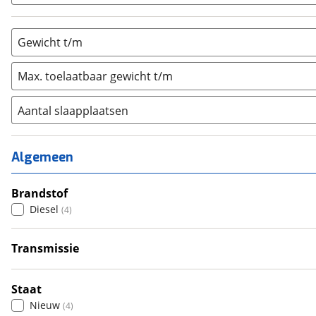
Gewicht t/m
Max. toelaatbaar gewicht t/m
Aantal slaapplaatsen
1
(
0
)
2
(
4
)
Algemeen
3
(
0
)
4
Brandstof
(
0
)
Diesel
(
4
)
5
(
0
)
6+
(
0
)
Transmissie
Automatisch
(
4
)
Staat
Nieuw
(
4
)