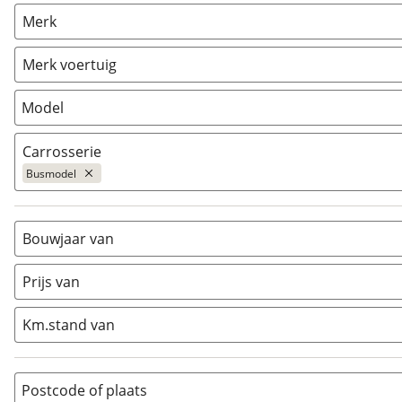
Camper
(
4
)
Merk
Caravan
(
0
)
Vouwwagen
(
0
)
Merk voertuig
Model
Carrosserie
Busmodel
Alkoof
(
0
)
Busmodel
(
4
)
Bouwjaar van
Caravan
(
0
)
Prijs van
Half-integraal
(
0
)
Integraal
(
0
)
Km.stand van
Opzetunit
(
0
)
Overig
(
0
)
Vouwwagen
(
0
)
Postcode of plaats