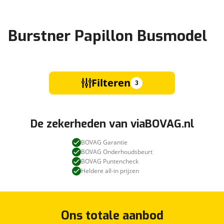
Burstner Papillon Busmodel
Filteren
3
De zekerheden van viaBOVAG.nl
BOVAG Garantie
BOVAG Onderhoudsbeurt
BOVAG Puntencheck
Heldere all-in prijzen
Ons totale aanbod