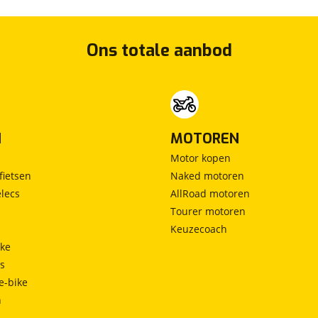
Ons totale aanbod
N
MOTOREN
Motor kopen
fietsen
Naked motoren
lecs
AllRoad motoren
Tourer motoren
Keuzecoach
ke
ts
e-bike
h