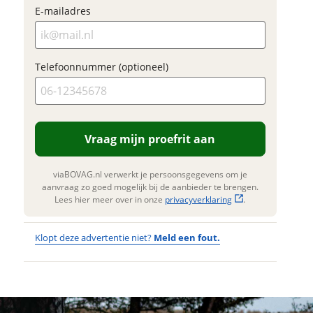
E-mailadres
adres
Foto's
Klik hi
Telefoonnummer (optioneel)
m
te upl
onnummer (optioneel)
(option
JPG, PN
foto's)
ladres
Vraag mijn proefrit aan
Jouw contac
raag mijn proefrit
viaBOVAG.nl verwerkt je persoonsgegevens om je
Naam
aan
aanvraag zo goed mogelijk bij de aanbieder te brengen.
oonnummer (optioneel)
Lees hier meer over in onze
privacyverklaring
.
viaBOVAG.nl verwerkt je
nsgegevens om je aanvraag zo
E-mailadres
Klopt deze advertentie niet?
Meld een fout.
mogelijk bij de aanbieder te
. Lees hier meer over in onze
erstuur mijn vraag
privacyverklaring
.
Wat
Wat is jou
Telefoonnum
viaBOVAG.nl verwerkt je
opgevallen?
vervelend
(optioneel)
nsgegevens om je aanvraag zo