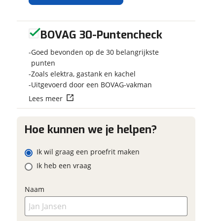
BOVAG 30-Puntencheck
Ontvang
Jouw kampee
gratis jouw
Kies je voertuig
Goed bevonden op de 30 belangrijkste
inruilwaarde
!
Camper
punten
Zoals elektra, gastank en kachel
Caravan
Jouw
inruilwaarde
Uitgevoerd door een BOVAG-vakman
Vouwwagen
wordt bepaald in
Lees meer
combinatie met
Kenteken
deze camper:
Bürstner Papillon
Hoe kunnen we je helpen?
PC 6.0 140pk
Autm. uit
Schatting kilo
Ik wil graag een proefrit maken
voorraad
Broekhuis Campers
Ik heb een vraag
neemt snel contact met
je op om jouw
 contactgegevens
w vraag
Eventuele bij
inruilwaarde te
Naam
bepalen.
(optioneel)