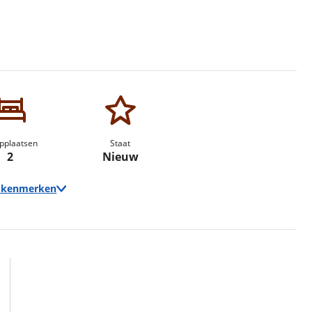
erbeteren. We tonen je graag relevante advertenties en geb
ag op en buiten onze website volgt – uiteraard op anoni
laimer en privacyverklaring
. Als je weigert, plaatsen we a
che cookies. Je voorkeuren kun je later altijd aan
pplaatsen
Staat
2
Nieuw
e kenmerken
Techniek
Transmissie
Automaat
Vermogen
140pk