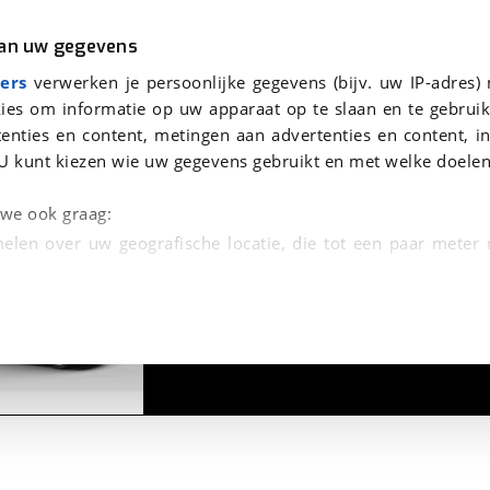
r
Kampeer
van uw gegevens
viaBOVAG.nl verwerkt je persoonsgegevens om je aanvraag zo goed mogelijk bij de aanbieder te brengen. Lees hi
ers
verwerken je persoonlijke gegevens (bijv. uw IP-adres)
ies om informatie op uw apparaat op te slaan en te gebruik
enties en content, metingen aan advertenties en content, in
U kunt kiezen wie uw gegevens gebruikt en met welke doelen
n we ook graag:
elen over uw geografische locatie, die tot een paar meter
1
/
21
entificeren door het actief te scannen op specifieke
 persoonlijke gegevens worden verwerkt en stel uw voo
unt uw toestemming op elk moment wijzigen of in
kbare technieken zorgen we voor een betere en meer persoon
en ervoor dat de website goed werkt. Ook gebruiken we anal