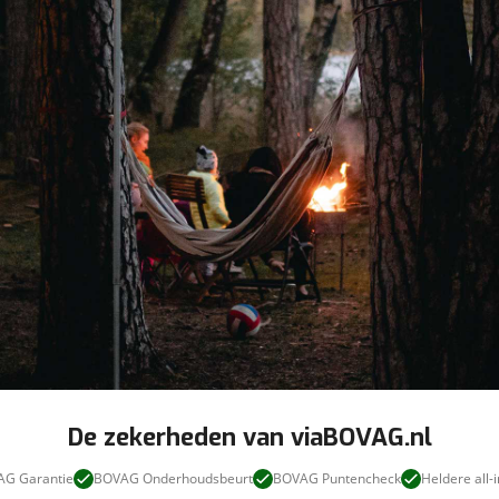
veilig en
goed
brenge
vertrouwd
De zekerheden van viaBOVAG.nl
G Garantie
BOVAG Onderhoudsbeurt
BOVAG Puntencheck
Heldere all-i