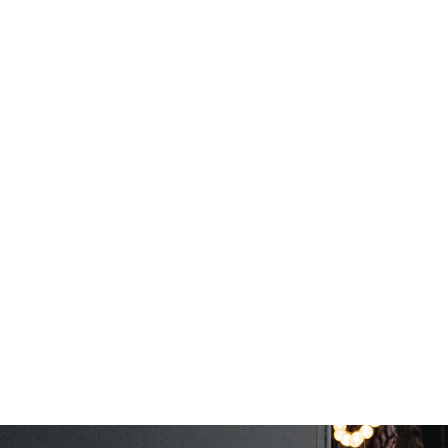
gewicht
Verbruik en milieu
Brandstof
Diesel
Financieel
Prijs
€ 74.055,-
Inclusief BPM
Ja
BTW/marge
BTW