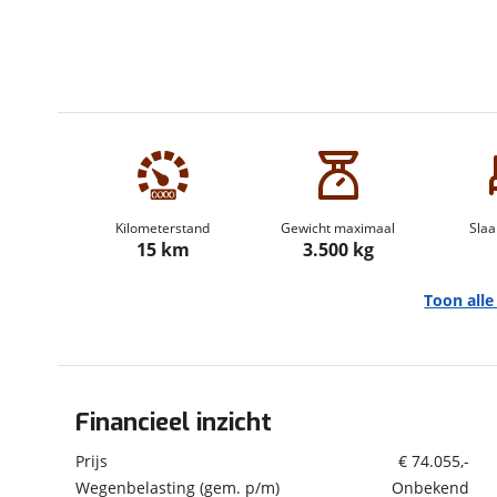
om de site continu te v
technologie die je gedr
weten? Bekijk onze
disc
en beperkte analytis
voorkeurenpagina
.
Kilometerstand
Gewicht maximaal
Slaa
15 km
3.500 kg
Toon all
Financieel inzicht
Algemeen
Merk
Burstner
Prijs
€ 74.055,-
Automerk camper
Citroën
Wegenbelasting (gem. p/m)
Onbekend