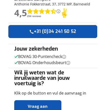
Anthonie Fokkerstraat
,
37
,
3772 MP
,
Barneveld
ruiken daarvoor
4,5
eme basis. Meer
4,5
lleen functionele
204 reviews
204 reviews
passen via de
Geen reviews gevonden
+31 (0)34 241 50 52
Jouw zekerheden
BOVAG 30-Puntencheck
BOVAG Onderhoudsbeurt
Wil jij weten wat de
inruilwaarde van jouw
voertuig is?
Klik op de button en vul de aanvraag in
Vraag aan